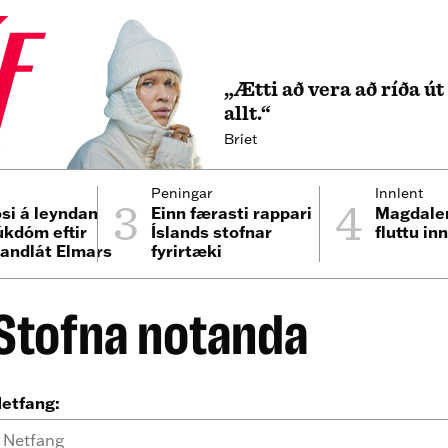
„Ætti að vera að ríða ú
allt.“
Bríet
4
3
4
Peningar
Innlent
ósi á leyndan
Einn færasti rappari
Magdalen
úkdóm eftir
Íslands stofnar
fluttu in
 andlát Elmars
fyrirtæki
Stofna notanda
etfang: