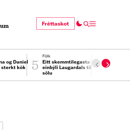
Fréttaskot
t um
5
6
Fólk
Minning
a og Daniel
Eitt skemmtilegasta
Ófeigur S
n sterkt kók
einbýli Laugardals til
Hólmar J
sölu
er látinn