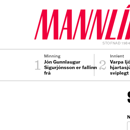
STOFNAÐ 198
1
2
Minning
Innlent
Jón Gunnlaugur
Varpa lj
Sigurjónsson er fallinn
hjartasj
frá
sviplegt
N