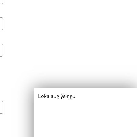
Loka auglýsingu