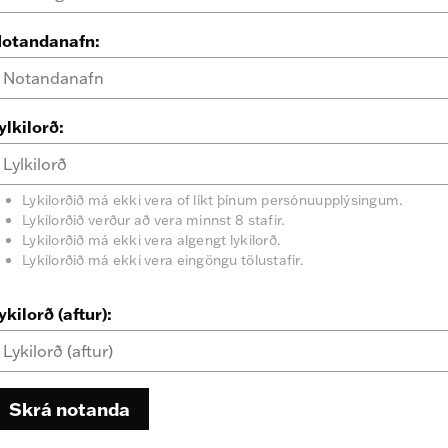
otandanafn:
ylkilorð:
Lykilorðið má ekki vera of líkt þínum persónuupplýsingum.
Lykilorðið verður að vera minnst 8 stafir.
Lykilorðið má ekki vera algengt lykilorð.
Lykilorðið má ekki vera eingöngu tölustafir.
ykilorð (aftur):
Skrá notanda