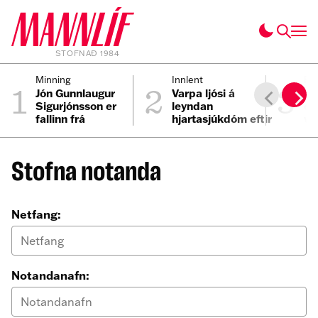
STOFNAÐ 1984
1
2
3
Minning
Innlent
Fól
Jón Gunnlaugur
Varpa ljósi á
Lí
Sigurjónsson er
leyndan
ek
fallinn frá
hjartasjúkdóm eftir
vi
sviplegt andlát
áf
Elmars
Stofna notanda
Netfang:
Notandanafn: