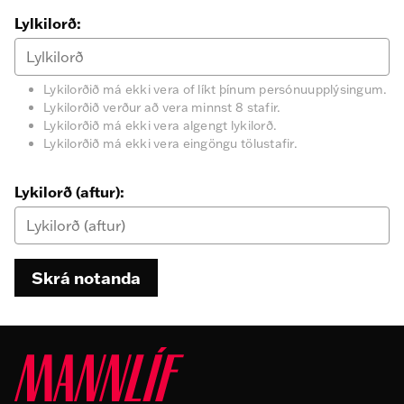
Lylkilorð:
Lykilorðið má ekki vera of líkt þínum persónuupplýsingum.
Lykilorðið verður að vera minnst 8 stafir.
Lykilorðið má ekki vera algengt lykilorð.
Lykilorðið má ekki vera eingöngu tölustafir.
Lykilorð (aftur):
Skrá notanda