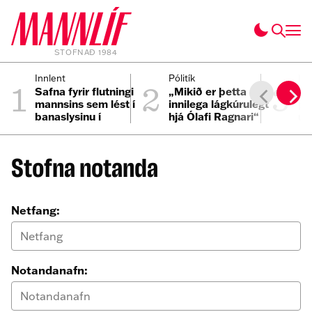
STOFNAÐ 1984
1
2
3
Innlent
Pólitík
Inn
Safna fyrir flutningi
„Mikið er þetta
Ös
mannsins sem lést í
innilega lágkúrulegt
pa
banaslysinu í
hjá Ólafi Ragnari“
um
Þrengslum
Stofna notanda
Netfang:
Notandanafn: