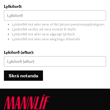
Lylkilorð:
Lykilorðið má ekki vera of líkt þínum persónuupplýsingum.
Lykilorðið verður að vera minnst 8 stafir.
Lykilorðið má ekki vera algengt lykilorð.
Lykilorðið má ekki vera eingöngu tölustafir.
Lykilorð (aftur):
Skrá notanda