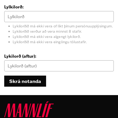
Lylkilorð:
Lykilorðið má ekki vera of líkt þínum persónuupplýsingum.
Lykilorðið verður að vera minnst 8 stafir.
Lykilorðið má ekki vera algengt lykilorð.
Lykilorðið má ekki vera eingöngu tölustafir.
Lykilorð (aftur):
Skrá notanda