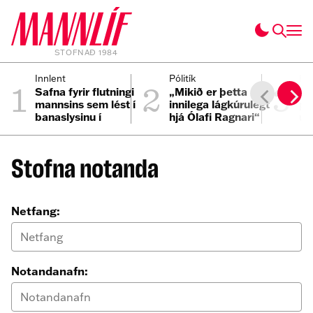
STOFNAÐ 1984
1
2
3
Innlent
Pólitík
Inn
Safna fyrir flutningi
„Mikið er þetta
Ös
mannsins sem lést í
innilega lágkúrulegt
pa
banaslysinu í
hjá Ólafi Ragnari“
um
Þrengslum
Stofna notanda
Netfang:
Notandanafn: