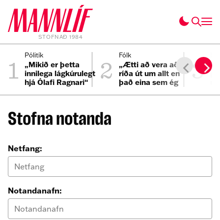
STOFNAÐ 1984
1
2
3
Pólitík
Fólk
Inn
„Mikið er þetta
„Ætti að vera að
Ös
innilega lágkúrulegt
ríða út um allt en
pa
hjá Ólafi Ragnari“
það eina sem ég
um
get hugsað um er
bíllinn minn“
Stofna notanda
Netfang:
Notandanafn: