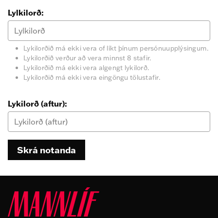
Lylkilorð:
Lykilorðið má ekki vera of líkt þínum persónuupplýsingum.
Lykilorðið verður að vera minnst 8 stafir.
Lykilorðið má ekki vera algengt lykilorð.
Lykilorðið má ekki vera eingöngu tölustafir.
Lykilorð (aftur):
Skrá notanda