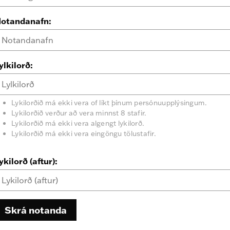
otandanafn:
ylkilorð:
Lykilorðið má ekki vera of líkt þínum persónuupplýsingum.
Lykilorðið verður að vera minnst 8 stafir.
Lykilorðið má ekki vera algengt lykilorð.
Lykilorðið má ekki vera eingöngu tölustafir.
ykilorð (aftur):
Skrá notanda