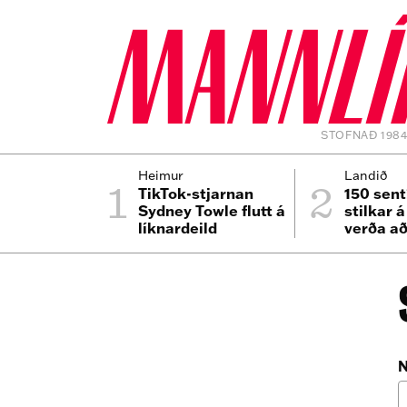
STOFNAÐ 198
1
2
Heimur
Landið
TikTok-stjarnan
150 sent
Sydney Towle flutt á
stilkar 
líknardeild
verða að
N