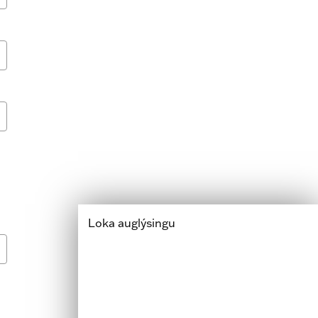
Loka auglýsingu