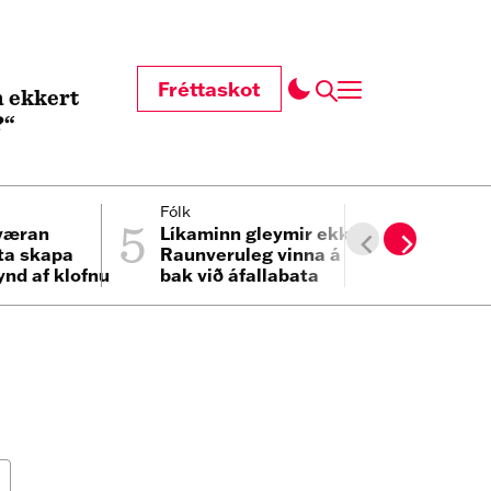
Fréttaskot
 ekkert
?“
5
6
Fólk
Heimur
væran
Líkaminn gleymir ekki:
Tveggja b
ta skapa
Raunveruleg vinna á
gekk fram
ynd af klofnu
bak við áfallabata
svefni
i