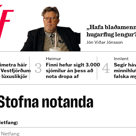
„Hafa blaðamenn
hugarflug lengur
Jón Viðar Jónsson
4
3
4
Heimur
Innlent
ímetra háir
Finni hefur siglt 3.000
Segir há
á Vestfjörðum
sjómílur án þess að
minnihlu
 lúxuslíkjör
nota dropa af
falska m
eldsneyti
samfélag
Stofna notanda
etfang: