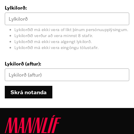
Lylkilorð:
Lykilorðið má ekki vera of líkt þínum persónuupplýsingum.
Lykilorðið verður að vera minnst 8 stafir.
Lykilorðið má ekki vera algengt lykilorð.
Lykilorðið má ekki vera eingöngu tölustafir.
Lykilorð (aftur):
Skrá notanda