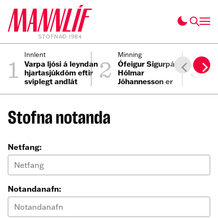
STOFNAÐ 1984
1
2
3
Innlent
Minning
Inn
Varpa ljósi á leyndan
Ófeigur Sigurpáll
Ma
hjartasjúkdóm eftir
Hólmar
Da
sviplegt andlát
Jóhannesson er
st
Elmars
látinn
Stofna notanda
Netfang:
Notandanafn: