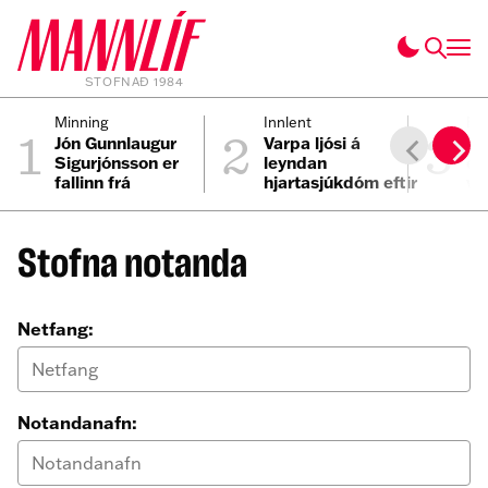
STOFNAÐ 1984
1
2
3
Minning
Innlent
Fól
Jón Gunnlaugur
Varpa ljósi á
Lí
Sigurjónsson er
leyndan
ek
fallinn frá
hjartasjúkdóm eftir
vi
sviplegt andlát
áf
Elmars
Stofna notanda
Netfang:
Notandanafn: