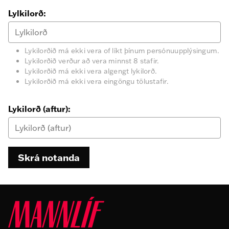
Lylkilorð:
Lykilorðið má ekki vera of líkt þínum persónuupplýsingum.
Lykilorðið verður að vera minnst 8 stafir.
Lykilorðið má ekki vera algengt lykilorð.
Lykilorðið má ekki vera eingöngu tölustafir.
Lykilorð (aftur):
Skrá notanda