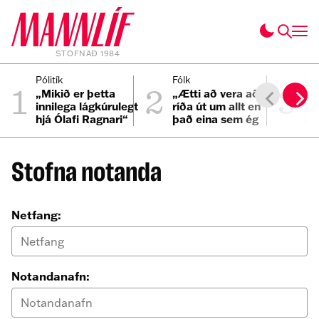
STOFNAÐ 1984
1
2
3
Pólitík
Fólk
Inn
„Mikið er þetta
„Ætti að vera að
Ös
innilega lágkúrulegt
ríða út um allt en
pa
hjá Ólafi Ragnari“
það eina sem ég
um
get hugsað um er
bíllinn minn“
Stofna notanda
Netfang:
Notandanafn: