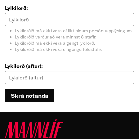
Lylkilorð:
Lykilorðið má ekki vera of líkt þínum persónuupplýsingum.
Lykilorðið verður að vera minnst 8 stafir.
Lykilorðið má ekki vera algengt lykilorð.
Lykilorðið má ekki vera eingöngu tölustafir.
Lykilorð (aftur):
Skrá notanda