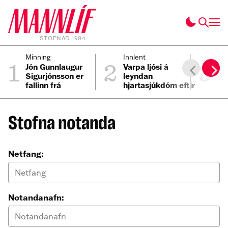
STOFNAÐ 1984
1
2
3
Minning
Innlent
Pe
Jón Gunnlaugur
Varpa ljósi á
Ei
Sigurjónsson er
leyndan
Ís
fallinn frá
hjartasjúkdóm eftir
fy
sviplegt andlát
Elmars
Stofna notanda
Netfang:
Notandanafn: