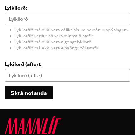
Lylkilorð:
Lykilorðið má ekki vera of líkt þínum persónuupplýsingum.
Lykilorðið verður að vera minnst 8 stafir.
Lykilorðið má ekki vera algengt lykilorð.
Lykilorðið má ekki vera eingöngu tölustafir.
Lykilorð (aftur):
Skrá notanda