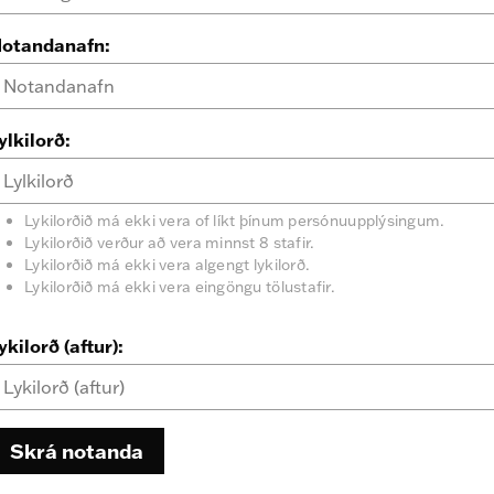
otandanafn:
ylkilorð:
Lykilorðið má ekki vera of líkt þínum persónuupplýsingum.
Lykilorðið verður að vera minnst 8 stafir.
Lykilorðið má ekki vera algengt lykilorð.
Lykilorðið má ekki vera eingöngu tölustafir.
ykilorð (aftur):
Skrá notanda