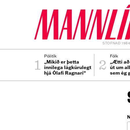
STOFNAÐ 198
1
2
Pólitík
Fólk
„Mikið er þetta
„Ætti að
innilega lágkúrulegt
út um al
hjá Ólafi Ragnari“
sem ég 
er bíllin
N