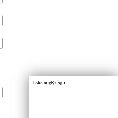
Loka auglýsingu