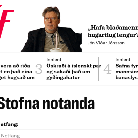
„Hafa blaðamenn
hugarflug lengur
Jón Viðar Jónsson
4
3
4
Innlent
Innlent
 vera að ríða
Öskraði á íslenskt par
Safna fyr
lt en það eina
og sakaði það um
mannsins
get hugsað um
gyðingahatur
banaslys
n minn“
Þrengsl
Stofna notanda
etfang: