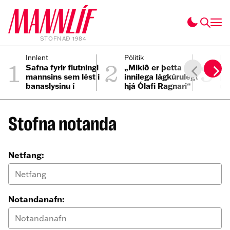
STOFNAÐ 1984
1
2
3
Innlent
Pólitík
Inn
Safna fyrir flutningi
„Mikið er þetta
Ös
mannsins sem lést í
innilega lágkúrulegt
pa
banaslysinu í
hjá Ólafi Ragnari“
um
Þrengslum
Stofna notanda
Netfang:
Notandanafn: