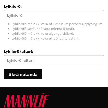
Lylkilorð:
Lykilorðið má ekki vera of líkt þínum persónuupplýsingum.
Lykilorðið verður að vera minnst 8 stafir.
Lykilorðið má ekki vera algengt lykilorð.
Lykilorðið má ekki vera eingöngu tölustafir.
Lykilorð (aftur):
Skrá notanda