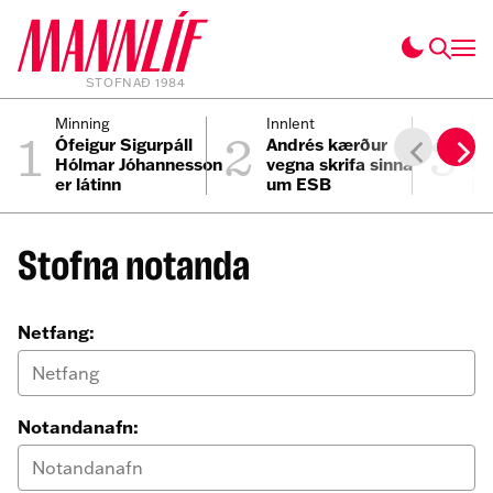
STOFNAÐ 1984
1
2
3
Minning
Innlent
Pól
Ófeigur Sigurpáll
Andrés kærður
Hv
Hólmar Jóhannesson
vegna skrifa sinna
kj
er látinn
um ESB
þj
Stofna notanda
Netfang:
Notandanafn: