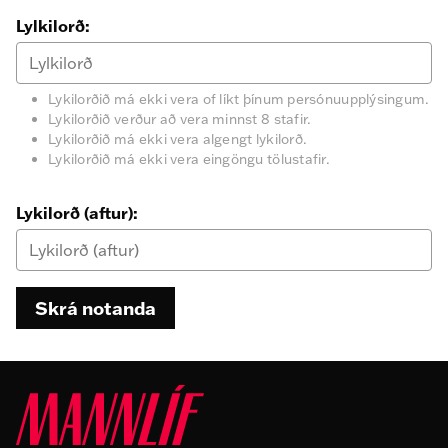
Lylkilorð:
Lykilorðið má ekki vera of líkt þínum persónuupplýsingum.
Lykilorðið verður að vera minnst 8 stafir.
Lykilorðið má ekki vera algengt lykilorð.
Lykilorðið má ekki vera eingöngu tölustafir.
Lykilorð (aftur):
Skrá notanda