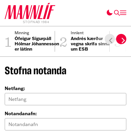
STOFNAÐ 1984
1
2
3
Minning
Innlent
Pól
Ófeigur Sigurpáll
Andrés kærður
Hv
Hólmar Jóhannesson
vegna skrifa sinna
kj
er látinn
um ESB
þj
Stofna notanda
Netfang:
Notandanafn: