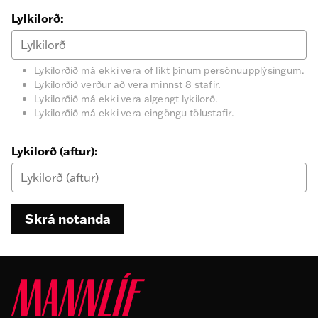
Lylkilorð:
Lykilorðið má ekki vera of líkt þínum persónuupplýsingum.
Lykilorðið verður að vera minnst 8 stafir.
Lykilorðið má ekki vera algengt lykilorð.
Lykilorðið má ekki vera eingöngu tölustafir.
Lykilorð (aftur):
Skrá notanda