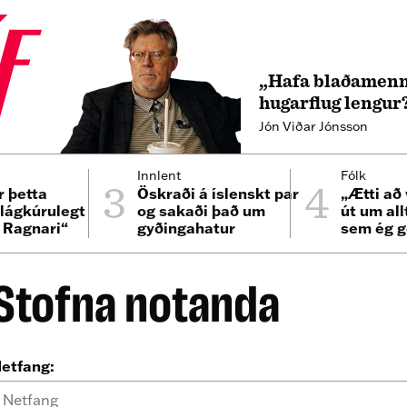
„Hafa blaðamenn
hugarflug lengur
Jón Viðar Jónsson
4
3
4
Innlent
Fólk
r þetta
Öskraði á íslenskt par
„Ætti að 
 lágkúrulegt
og sakaði það um
út um all
i Ragnari“
gyðingahatur
sem ég g
er bíllin
Stofna notanda
etfang: