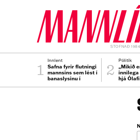
STOFNAÐ 198
1
2
Innlent
Pólitík
Safna fyrir flutningi
„Mikið e
mannsins sem lést í
innilega
banaslysinu í
hjá Ólaf
Þrengslum
N