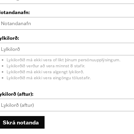
otandanafn:
ylkilorð:
Lykilorðið má ekki vera of líkt þínum persónuupplýsingum.
Lykilorðið verður að vera minnst 8 stafir.
Lykilorðið má ekki vera algengt lykilorð.
Lykilorðið má ekki vera eingöngu tölustafir.
ykilorð (aftur):
Skrá notanda