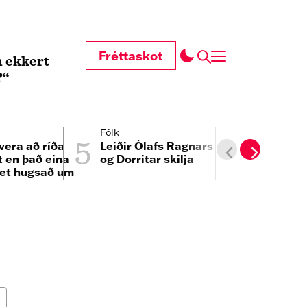
Fréttaskot
 ekkert
?“
5
6
Fólk
Innlent
vera að ríða
Leiðir Ólafs Ragnars
Hæðst að 
t en það eina
og Dorritar skilja
Morgunbl
et hugsað um
n minn“