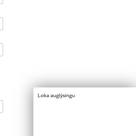
Loka auglýsingu