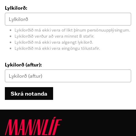
Lylkilorð:
Lykilorðið má ekki vera of líkt þínum persónuupplýsingum.
Lykilorðið verður að vera minnst 8 stafir.
Lykilorðið má ekki vera algengt lykilorð.
Lykilorðið má ekki vera eingöngu tölustafir.
Lykilorð (aftur):
Skrá notanda