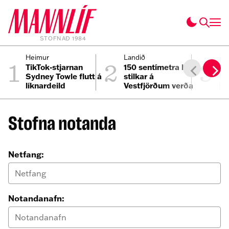
STOFNAÐ 1984
1
2
3
Heimur
Landið
He
TikTok-stjarnan
150 sentímetra háir
Fi
Sydney Towle flutt á
stilkar á
3.
líknardeild
Vestfjörðum verða
þe
að lúxuslíkjör
af
Stofna notanda
Netfang:
Notandanafn: