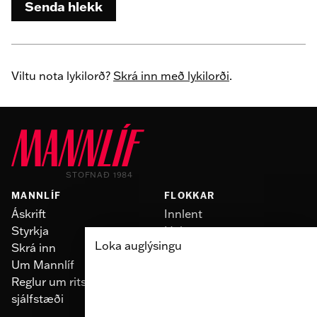
Senda hlekk
Viltu nota lykilorð?
Skrá inn með lykilorði
.
STOFNAÐ 1984
MANNLÍF
FLOKKAR
Áskrift
Innlent
Styrkja
Heimur
Loka auglýsingu
Skrá inn
Slúður
Um Mannlíf
Skoðun
Reglur um ritstjórnarlegt
Fólk
sjálfstæði
Menning