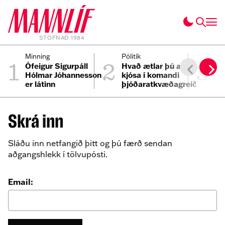
STOFNAÐ 1984
1
2
3
Minning
Pólitík
Fól
Ófeigur Sigurpáll
Hvað ætlar þú að
Se
Hólmar Jóhannesson
kjósa í komandi
ei
er látinn
þjóðaratkvæðagreiðslu?
Skrá inn
Sláðu inn netfangið þitt og þú færð sendan
aðgangshlekk í tölvupósti.
Email: