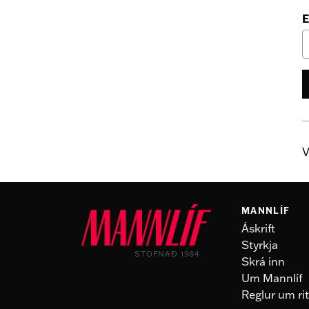
E
V
MANNLÍF
Áskrift
Styrkja
STOFNAÐ 1984
Skrá inn
Um Mannlíf
Reglur um rit