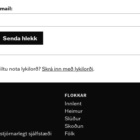
mail:
Senda hlekk
iltu nota lykilorð?
Skrá inn með lykilorði
.
FLOKKAR
Innlent
Heimur
Slúður
Skoðun
stjórnarlegt sjálfstæði
Fólk