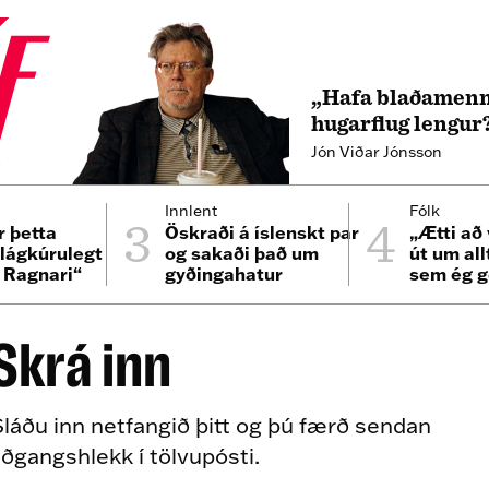
„Hafa blaðamenn
hugarflug lengur
Jón Viðar Jónsson
4
3
4
Innlent
Fólk
r þetta
Öskraði á íslenskt par
„Ætti að 
 lágkúrulegt
og sakaði það um
út um all
i Ragnari“
gyðingahatur
sem ég g
er bíllin
Skrá inn
láðu inn netfangið þitt og þú færð sendan
ðgangshlekk í tölvupósti.