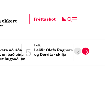
Fréttaskot
 ekkert
?“
5
6
Fólk
Innlent
vera að ríða
Leiðir Ólafs Ragnars
Hæðst að 
t en það eina
og Dorritar skilja
Morgunbl
et hugsað um
n minn“