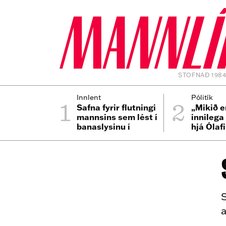
STOFNAÐ 198
1
2
Innlent
Pólitík
Safna fyrir flutningi
„Mikið e
mannsins sem lést í
innilega
banaslysinu í
hjá Ólaf
Þrengslum
S
a