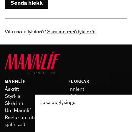
Senda hlekk
Viltu nota lykilorð?
Skrá inn með lykilorði
.
STOFNAÐ 1984
MANNLÍF
FLOKKAR
Áskrift
Innlent
Styrkja
Heimur
Loka auglýsingu
Skrá inn
Slúður
Um Mannlíf
Skoðun
Reglur um ritstjórnarlegt
Fólk
sjálfstæði
Menning