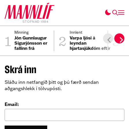
STOFNAÐ 1984
1
2
3
Minning
Innlent
Pe
Jón Gunnlaugur
Varpa ljósi á
Ei
Sigurjónsson er
leyndan
Ís
fallinn frá
hjartasjúkdóm eftir
fy
sviplegt andlát
Elmars
Skrá inn
Sláðu inn netfangið þitt og þú færð sendan
aðgangshlekk í tölvupósti.
Email: