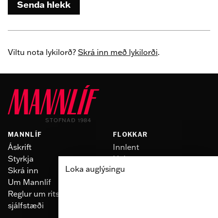
Senda hlekk
Viltu nota lykilorð?
Skrá inn með lykilorði
.
STOFNAÐ 1984
MANNLÍF
FLOKKAR
Áskrift
Innlent
Styrkja
Heimur
Loka auglýsingu
Skrá inn
Slúður
Um Mannlíf
Skoðun
Reglur um ritstjórnarlegt
Fólk
sjálfstæði
Menning