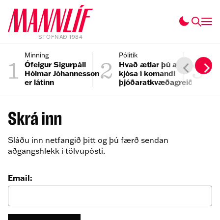
STOFNAÐ 1984
1
2
3
Minning
Pólitík
Fól
Ófeigur Sigurpáll
Hvað ætlar þú að
Se
Hólmar Jóhannesson
kjósa í komandi
ei
er látinn
þjóðaratkvæðagreiðslu?
Skrá inn
Sláðu inn netfangið þitt og þú færð sendan
aðgangshlekk í tölvupósti.
Email: