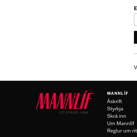
E
V
MANNLÍF
Áskrift
Styrkja
STOFNAÐ 1984
Skrá inn
Um Mannlíf
Reglur um rit