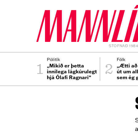
STOFNAÐ 198
1
2
Pólitík
Fólk
„Mikið er þetta
„Ætti að
innilega lágkúrulegt
út um al
hjá Ólafi Ragnari“
sem ég 
er bíllin
S
a