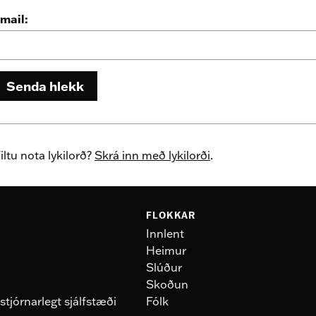
mail:
Senda hlekk
iltu nota lykilorð?
Skrá inn með lykilorði
.
FLOKKAR
Innlent
Heimur
Slúður
Skoðun
stjórnarlegt sjálfstæði
Fólk