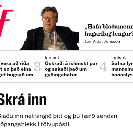
„Hafa blaðamenn
hugarflug lengur
Jón Viðar Jónsson
4
3
4
Innlent
Innlent
 vera að ríða
Öskraði á íslenskt par
Safna fyr
lt en það eina
og sakaði það um
mannsins
get hugsað um
gyðingahatur
banaslys
n minn“
Þrengsl
Skrá inn
láðu inn netfangið þitt og þú færð sendan
ðgangshlekk í tölvupósti.