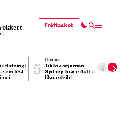
Fréttaskot
 ekkert
?“
5
6
Heimur
Pólitík
ir flutningi
TikTok-stjarnan
Lætur Nei
 sem lést í
Sydney Towle flutt á
baukinn í
inu í
líknardeild
við sígilt 
um