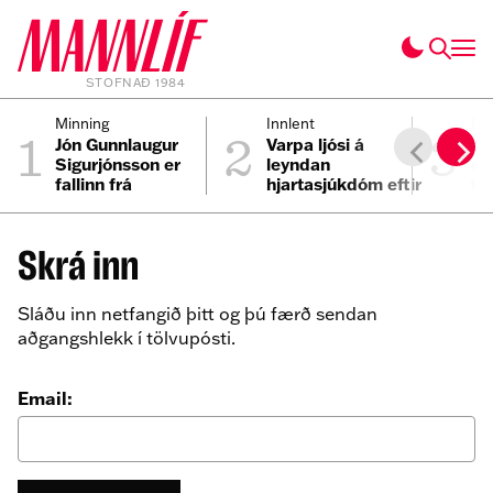
STOFNAÐ 1984
1
2
3
Minning
Innlent
Fól
Jón Gunnlaugur
Varpa ljósi á
Ei
Sigurjónsson er
leyndan
ei
fallinn frá
hjartasjúkdóm eftir
til
sviplegt andlát
Elmars
Skrá inn
Sláðu inn netfangið þitt og þú færð sendan
aðgangshlekk í tölvupósti.
Email: