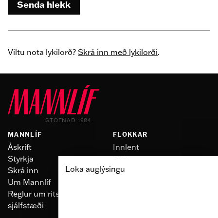
Senda hlekk
Viltu nota lykilorð?
Skrá inn með lykilorði
.
STOFNAÐ 1984
MANNLÍF
FLOKKAR
Áskrift
Innlent
Styrkja
Heimur
Loka auglýsingu
Skrá inn
Slúður
Um Mannlíf
Skoðun
Reglur um ritstjórnarlegt
Fólk
sjálfstæði
Menning