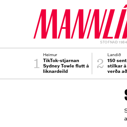
STOFNAÐ 198
1
2
Heimur
Landið
TikTok-stjarnan
150 sent
Sydney Towle flutt á
stilkar 
líknardeild
verða að
S
a