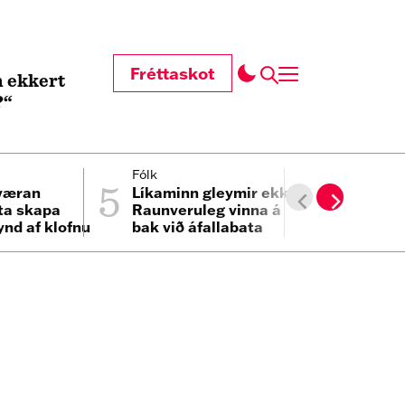
Fréttaskot
 ekkert
?“
5
6
Fólk
Heimur
væran
Líkaminn gleymir ekki:
Tveggja b
ta skapa
Raunveruleg vinna á
gekk fram
ynd af klofnu
bak við áfallabata
svefni
i