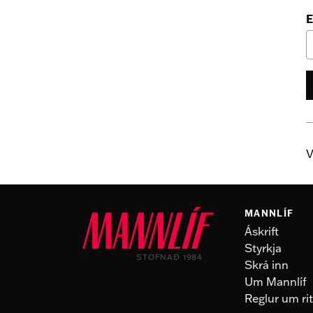
E
V
MANNLÍF
Áskrift
Styrkja
STOFNAÐ 1984
Skrá inn
Um Mannlíf
Reglur um rit