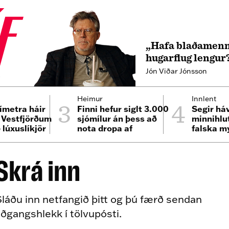
„Hafa blaðamenn
hugarflug lengur
Jón Viðar Jónsson
4
3
4
Heimur
Innlent
ímetra háir
Finni hefur siglt 3.000
Segir há
á Vestfjörðum
sjómílur án þess að
minnihlu
 lúxuslíkjör
nota dropa af
falska m
eldsneyti
samfélag
Skrá inn
láðu inn netfangið þitt og þú færð sendan
ðgangshlekk í tölvupósti.