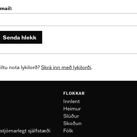
mail:
Senda hlekk
iltu nota lykilorð?
Skrá inn með lykilorði
.
FLOKKAR
Innlent
Heimur
Slúður
Skoðun
stjórnarlegt sjálfstæði
Fólk