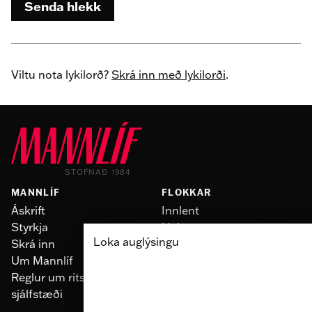
Senda hlekk
Viltu nota lykilorð?
Skrá inn með lykilorði
.
STOFNAÐ 1984
MANNLÍF
FLOKKAR
Áskrift
Innlent
Styrkja
Heimur
Loka auglýsingu
Skrá inn
Slúður
Um Mannlíf
Skoðun
Reglur um ritstjórnarlegt
Fólk
sjálfstæði
Menning