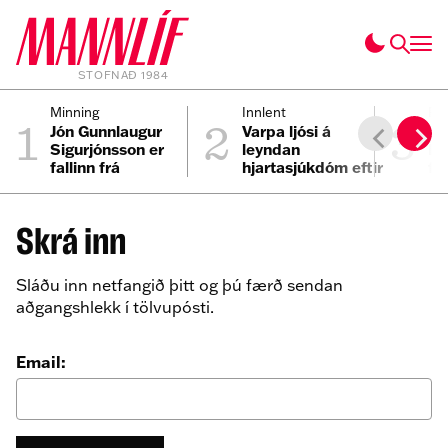
STOFNAÐ 1984
1
2
3
Minning
Innlent
Pe
Jón Gunnlaugur
Varpa ljósi á
Ei
Sigurjónsson er
leyndan
Ís
fallinn frá
hjartasjúkdóm eftir
fy
sviplegt andlát
Elmars
Skrá inn
Sláðu inn netfangið þitt og þú færð sendan
aðgangshlekk í tölvupósti.
Email: