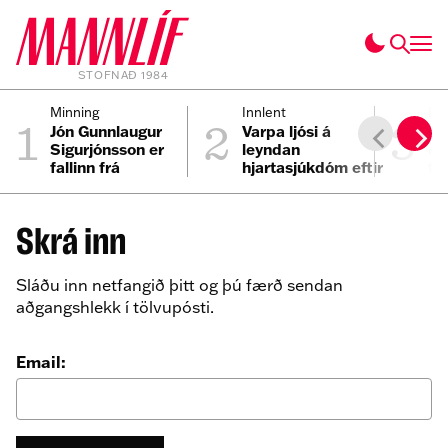
STOFNAÐ 1984
1
2
3
Minning
Innlent
Fól
Jón Gunnlaugur
Varpa ljósi á
Ei
Sigurjónsson er
leyndan
ei
fallinn frá
hjartasjúkdóm eftir
til
sviplegt andlát
Elmars
Skrá inn
Sláðu inn netfangið þitt og þú færð sendan
aðgangshlekk í tölvupósti.
Email: