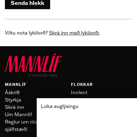
Senda hlekk
Viltu nota lykilorð?
Skrá inn með lykilorði
.
STOFNAÐ 1984
MANNLÍF
FLOKKAR
Áskrift
Innlent
Styrkja
Heimur
Loka auglýsingu
Skrá inn
Slúður
Um Mannlíf
Skoðun
Reglur um ritstjórnarlegt
Fólk
sjálfstæði
Menning