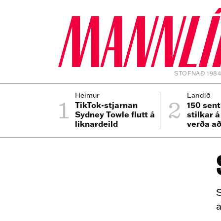
STOFNAÐ 198
1
2
Heimur
Landið
TikTok-stjarnan
150 sent
Sydney Towle flutt á
stilkar 
líknardeild
verða að
S
a