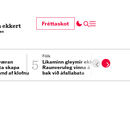
Fréttaskot
 ekkert
?“
5
6
Fólk
Heimur
væran
Líkaminn gleymir ekki:
Tveggja b
ta skapa
Raunveruleg vinna á
gekk fram
ynd af klofnu
bak við áfallabata
svefni
i