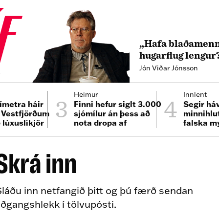
„Hafa blaðamenn
hugarflug lengur
Jón Viðar Jónsson
4
3
4
Heimur
Innlent
ímetra háir
Finni hefur siglt 3.000
Segir há
á Vestfjörðum
sjómílur án þess að
minnihlu
 lúxuslíkjör
nota dropa af
falska m
eldsneyti
samfélag
Skrá inn
láðu inn netfangið þitt og þú færð sendan
ðgangshlekk í tölvupósti.