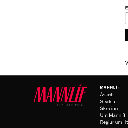
E
V
MANNLÍF
Áskrift
Styrkja
STOFNAÐ 1984
Skrá inn
Um Mannlíf
Reglur um rit