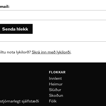
mail:
Senda hlekk
iltu nota lykilorð?
Skrá inn með lykilorði
.
FLOKKAR
Innlent
Heimur
Slúður
Skoðun
stjórnarlegt sjálfstæði
Fólk