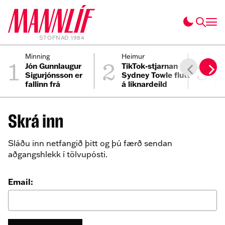
STOFNAÐ 1984
1
2
3
Minning
Heimur
Inn
Jón Gunnlaugur
TikTok-stjarnan
Va
Sigurjónsson er
Sydney Towle flutt
le
fallinn frá
á líknardeild
hj
sv
El
Skrá inn
Sláðu inn netfangið þitt og þú færð sendan
aðgangshlekk í tölvupósti.
Email: