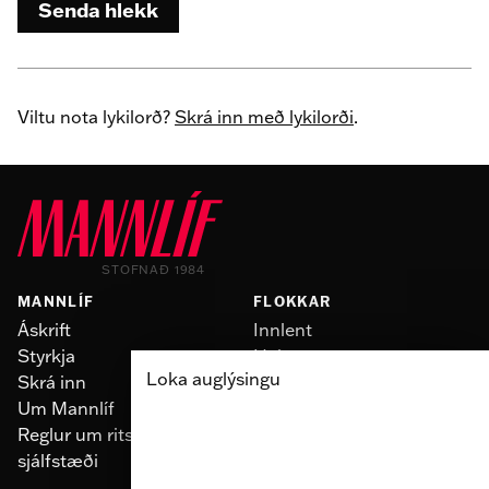
Senda hlekk
Viltu nota lykilorð?
Skrá inn með lykilorði
.
STOFNAÐ 1984
MANNLÍF
FLOKKAR
Áskrift
Innlent
Styrkja
Heimur
Loka auglýsingu
Skrá inn
Slúður
Um Mannlíf
Skoðun
Reglur um ritstjórnarlegt
Fólk
sjálfstæði
Menning