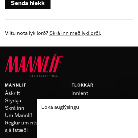
Senda hlekk
Viltu nota lykilorð?
Skrá inn með lykilorði
.
STOFNAÐ 1984
MANNLÍF
FLOKKAR
Áskrift
Innlent
Styrkja
Heimur
Loka auglýsingu
Skrá inn
Slúður
Um Mannlíf
Skoðun
Reglur um ritstjórnarlegt
Fólk
sjálfstæði
Menning