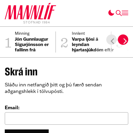
STOFNAÐ 1984
1
2
3
Minning
Innlent
Fól
Jón Gunnlaugur
Varpa ljósi á
Ei
Sigurjónsson er
leyndan
ei
fallinn frá
hjartasjúkdóm eftir
til
sviplegt andlát
Elmars
Skrá inn
Sláðu inn netfangið þitt og þú færð sendan
aðgangshlekk í tölvupósti.
Email: