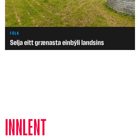
FÓLK
Selja eitt grænasta einbýli landsins
INNLENT