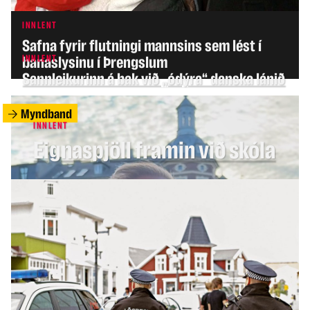
INNLENT
Safna fyrir flutningi mannsins sem lést í
INNLENT
banaslysinu í Þrengslum
Sannleikurinn á bak við „ódýra“ danska lánið
Myndband
INNLENT
Eignaspjöll framin við skóla