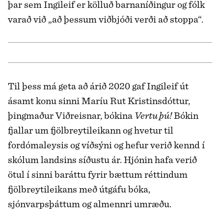
þar sem Ingileif er kölluð barnaníðingur og fólk
varað við „að þessum viðbjóði verði að stoppa“.
Til þess má geta að árið 2020 gaf Ingileif út
ásamt konu sinni Maríu Rut Kristinsdóttur,
þingmaður Viðreisnar, bókina
Vertu þú!
Bókin
fjallar um fjölbreytileikann og hvetur til
fordómaleysis og víðsýni og hefur verið kennd í
skólum landsins síðustu ár. Hjónin hafa verið
ötul í sinni baráttu fyrir bættum réttindum
fjölbreytileikans með útgáfu bóka,
sjónvarpsþáttum og almennri umræðu.