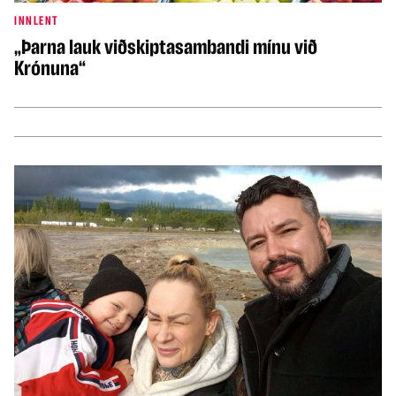
INNLENT
„Þarna lauk viðskiptasambandi mínu við
Krónuna“