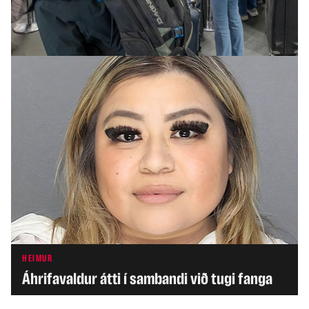
Ráðherra segir öfgahreyfingar berjast gegn
réttindum hinsegin fólks
HEIMUR
Áhrifavaldur átti í sambandi við tugi fanga