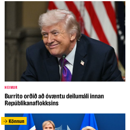
HEIMUR
Burrito orðið að óvæntu deilumáli innan
Repúblikanaflokksins
Könnun