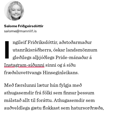
Salome Friðgeirsdóttir
salome@mannlif.is
Ingileif Friðriksdóttir, aðstoðarmaður
utanríkisráðherra, óskar landsmönnum
gleðilegs alþjóðlegs Pride-mánaðar á
Instagram-síðunni
sinni og á síðu
fræðsluvettvangs Hinseginleikans.
Með færslunni lætur hún fylgja með
athugasemdir frá fólki sem finnur þessum
málstað allt til foráttu. Athugasemdir sem
auðveldlega gætu flokkast sem hatursorðræða,