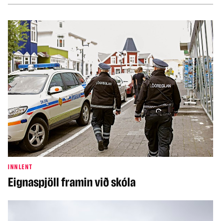
INNLENT
Eignaspjöll framin við skóla