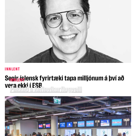
INNLENT
Segir íslensk fyrirtæki tapa milljónum á því að
INNLENT
vera ekki í ESB
Pakkað á Keflavíkurflugvelli