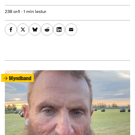
238 orð · 1 mín lestur
Myndband