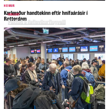
HEIMUR
Karlmaður handtekinn eftir hnífaárásir í
INNLENT
Rotterdam
Pakkað á Keflavíkurflugvelli
INNLENT