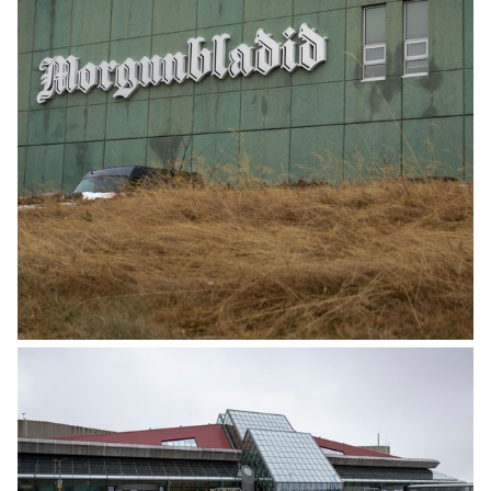
MINNING
Ófeigur Sigurpáll Hólmar Jóhannesson er
látinn