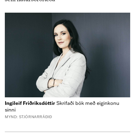
Ingileif Friðriksdóttir
Skrifaði bók með eiginkonu
sinni
MYND: STJÓRNARRÁÐIÐ