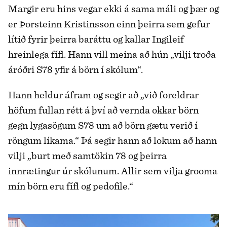
Margir eru hins vegar ekki á sama máli og þær og
er Þorsteinn Kristinsson einn þeirra sem gefur
lítið fyrir þeirra baráttu og kallar Ingileif
hreinlega fífl. Hann vill meina að hún „vilji troða
áróðri S78 yfir á börn í skólum“.
Hann heldur áfram og segir að „við foreldrar
höfum fullan rétt á því að vernda okkar börn
gegn lygasögum S78 um að börn gætu verið í
röngum líkama.“ Þá segir hann að lokum að hann
vilji „burt með samtökin 78 og þeirra
innrætingur úr skólunum. Allir sem vilja grooma
mín börn eru fífl og pedofile.“