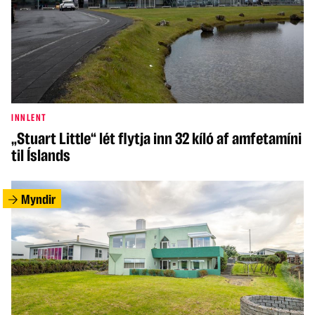
INNLENT
„Stuart Little“ lét flytja inn 32 kíló af amfetamíni
til Íslands
Myndir