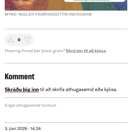
MYND: INGILEIF FRIÐRIKSDÓTTIR/INSTAGRAM
0
Hvernig finnst þér þessi grein?
Skrá inn til að kjósa
Komment
Skráðu þig inn
til að skrifa athugasemd eða kjósa.
Engar athugasemdir fundust.
3. júní 2026 ·
14:24