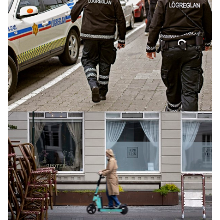
INNLENT
Segir íslensk fyrirtæki tapa milljónum á því að
vera ekki í ESB