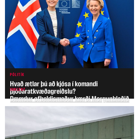
PÓLITÍK
Hvað ætlar þú að kjósa í komandi
INNLENT
þjóðaratkvæðagreiðslu?
Dæmdur ofbeldismaður kærði Morgunblaðið