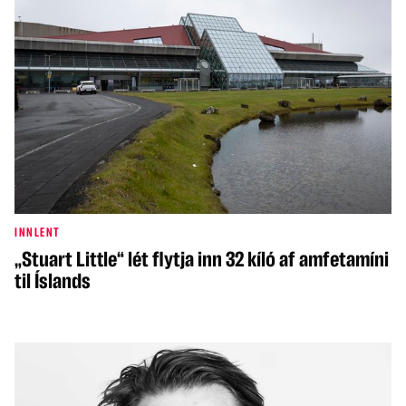
INNLENT
„Stuart Little“ lét flytja inn 32 kíló af amfetamíni
til Íslands