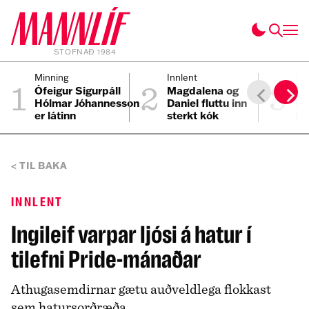
STOFNAÐ 1984
1
2
3
Minning
Innlent
Pól
Ófeigur Sigurpáll
Magdalena og
Hv
Hólmar Jóhannesson
Daniel fluttu inn
kj
er látinn
sterkt kók
þj
TIL BAKA
INNLENT
Ingileif varpar ljósi á hatur í
tilefni Pride-mánaðar
Athugasemdirnar gætu auðveldlega flokkast
sem hatursorðræða