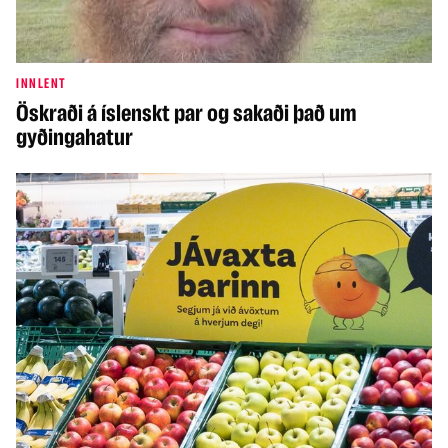
INNLENT
Öskraði á íslenskt par og sakaði það um
gyðingahatur