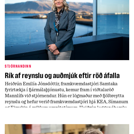
STJÓRNANDINN
Rík af reynslu og auðmjúk eftir röð áfalla
Heiðrún Emilía Jónsdóttir, framkvæmdastjóri Samtaka
fyrirtækja í fjármálaþjónustu, kemur fram í viðtalaröð
Mannlífs við stjórnendur. Hún er lögmaður með fjölbreytta
reynslu og hefur verið framkvæmdastjóri hjá KEA, Símanum
og Eimskip á miklum umrótatímum. Heiðrún leggur áherslu
á að vera hreinskiptin í samskiptum og að treysta
samstarfsmönnum í þeim verkefnum sem þeir bera ábyrgð á.
Hún hefur gengið í gegnum ýmis áföll í einkalífinu og
útilokar ekki að það að missa nær alla sjón á öðru auga