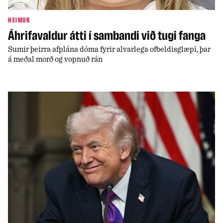
HEIMUR
Áhrifavaldur átti í sambandi við tugi fanga
Sumir þeirra afplána dóma fyrir alvarlega ofbeldisglæpi, þar
á meðal morð og vopnuð rán