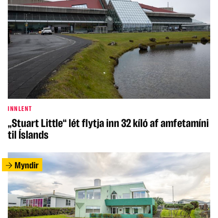
INNLENT
„Stuart Little“ lét flytja inn 32 kíló af amfetamíni
til Íslands
Myndir