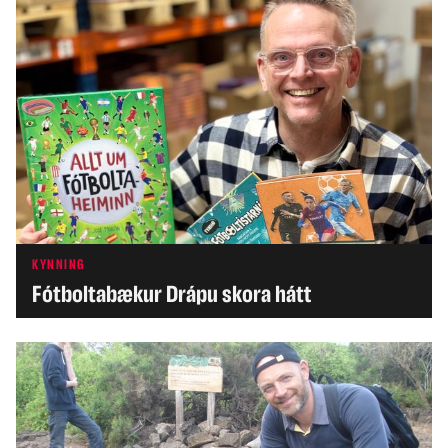
tengist áföllum og álagi þeim tengdum.
KYNNING
Fótboltabækur Drápu skora hátt