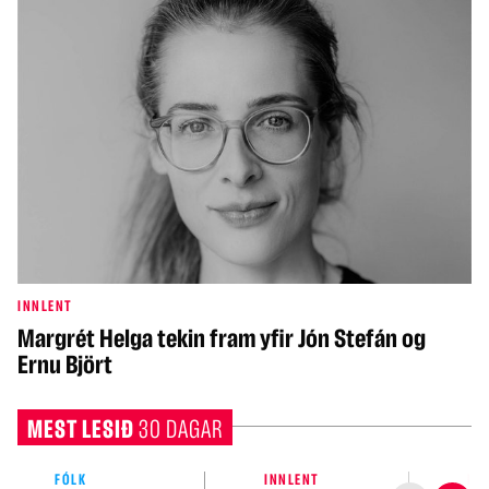
INNLENT
Margrét Helga tekin fram yfir Jón Stefán og
Ernu Björt
MEST LESIÐ
30 DAGAR
FÓLK
INNLENT
IN