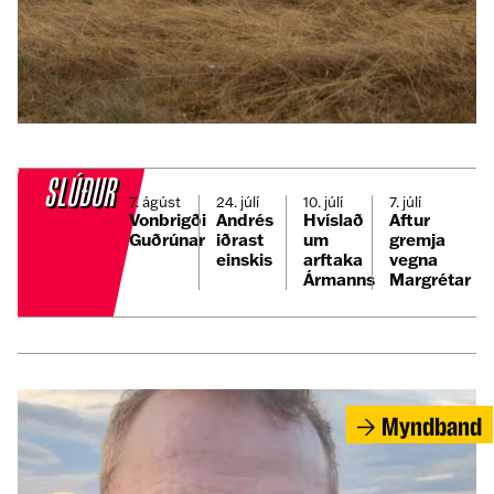
MINNING
Ófeigur Sigurpáll Hólmar Jóhannesson er
látinn
SLÚÐUR
7. ágúst
24. júlí
10. júlí
7. júlí
Vonbrigði
Andrés
Hvíslað
Aftur
Guðrúnar
iðrast
um
gremja
einskis
arftaka
vegna
Ármanns
Margrétar
Myndband