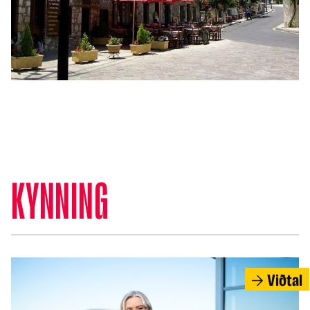
HEIMUR
Apaköttur réðst á 18 manns
KYNNING
Viðtal