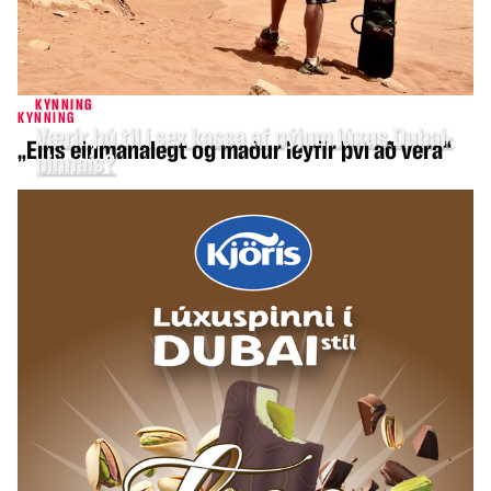
KYNNING
KYNNING
Værir þú til í sex kassa af nýjum lúxus Dubai-
„Eins einmanalegt og maður leyfir því að vera“
pinnaís?
LANDIÐ