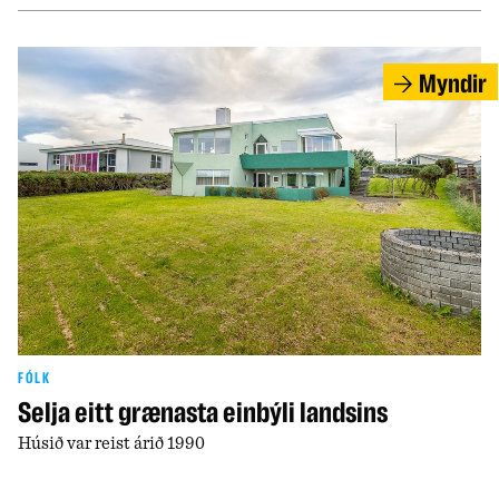
Myndir
FÓLK
Selja eitt grænasta einbýli landsins
Húsið var reist árið 1990