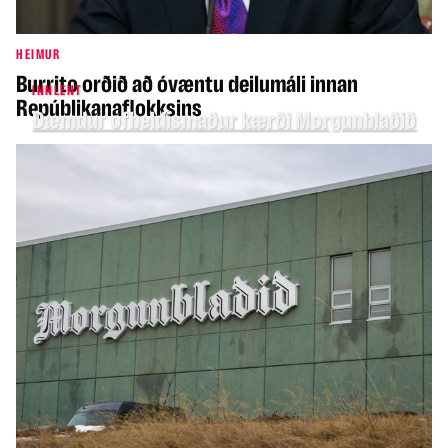
HEIMUR
Burrito orðið að óvæntu deilumáli innan
INNLENT
Repúblikanaflokksins
Dæmdur ofbeldismaður kærði Morgunblaðið