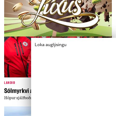
Loka auglýsingu
LANDIÐ
Sólmyrkvi á Íslandi: Við erum klár!
Hópur sjálfboðaliða til taks á Snæfellsnesi og Vestfjörðum