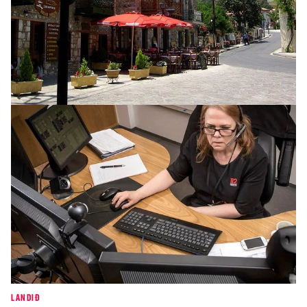
INNLENT
Óvissa með prestaval í Kópavogi
LANDIÐ