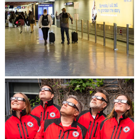
INNLENT
Breytingar í grunnskólum Íslands verða
innleiddar í tveimur áföngum