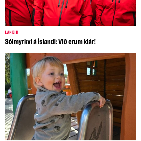
LANDIÐ
Sólmyrkvi á Íslandi: Við erum klár!