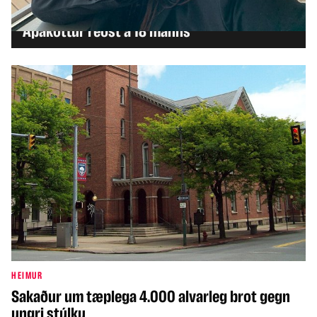
HEIMUR
Apaköttur réðst á 18 manns
HEIMUR
Sakaður um tæplega 4.000 alvarleg brot gegn
ungri stúlku