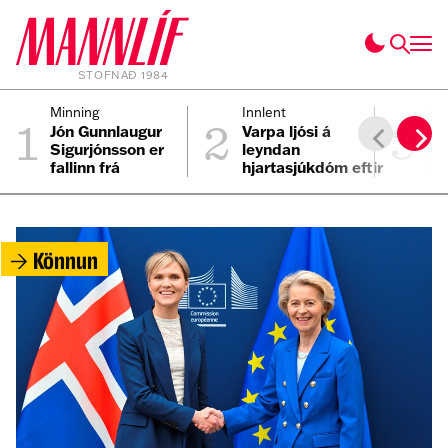
STOFNAÐ 1984
1
2
3
Minning
Innlent
Fól
Jón Gunnlaugur
Varpa ljósi á
Ei
Sigurjónsson er
leyndan
ei
fallinn frá
hjartasjúkdóm eftir
til
sviplegt andlát
Elmars
Könnun