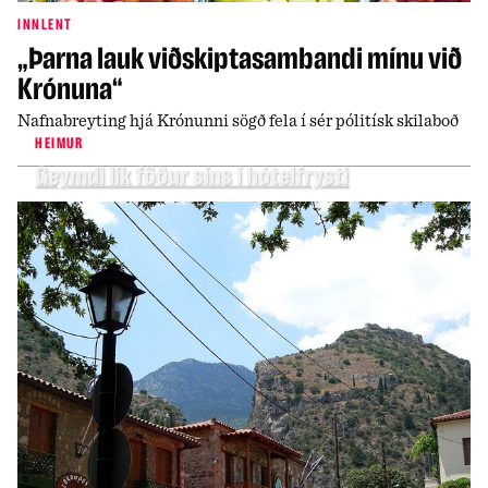
INNLENT
„Þarna lauk viðskiptasambandi mínu við
Krónuna“
Nafnabreyting hjá Krónunni sögð fela í sér pólitísk skilaboð
HEIMUR
Geymdi lík föður síns í hótelfrysti