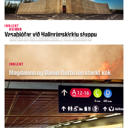
INNLENT
HEIMUR
Vasaþjófar við Hallgrímskirkju sluppu
Bæjarstjóri ákærður fyrir íkveikju
INNLENT
Magdalena og Daniel fluttu inn sterkt kók