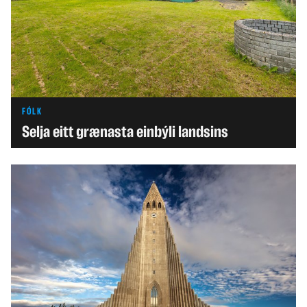
FÓLK
Selja eitt grænasta einbýli landsins