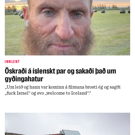
INNLENT
Öskraði á íslenskt par og sakaði það um
gyðingahatur
„Um leið og hann var kominn á filmuna brosti ég og sagði
„fuck Israel“ og svo „welcome to Iceland“.“