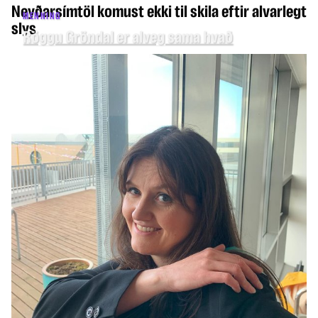
Neyðarsímtöl komust ekki til skila eftir alvarlegt
MENNING
slys
Röggu Gröndal er alveg sama hvað