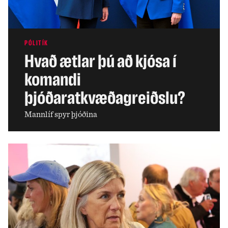
PÓLITÍK
Hvað ætlar þú að kjósa í
komandi
þjóðaratkvæðagreiðslu?
Mannlíf spyr þjóðina