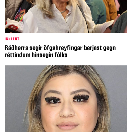
INNLENT
Ráðherra segir öfgahreyfingar berjast gegn
réttindum hinsegin fólks