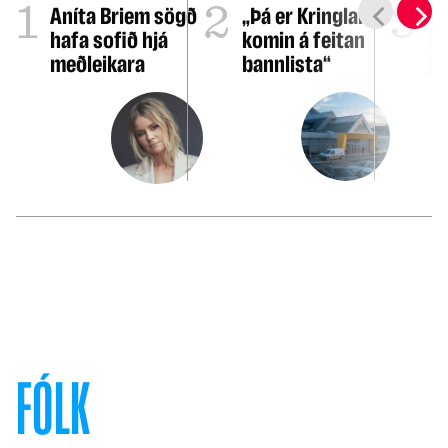
1
2
3
Aníta Briem sögð
„Þá er Kringlan
In
hafa sofið hjá
komin á feitan
þ
meðleikara
bannlista“
j
Ís
e
FÓLK