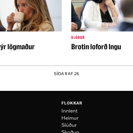
SLÚÐUR
ýr lögmaður
Brotin loforð Ingu
1
SÍÐA
AF 26
FLOKKAR
Innlent
Heimur
Slúður
Skoðun