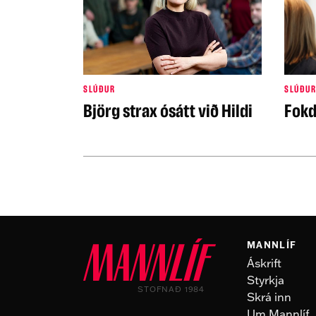
SLÚÐUR
SLÚÐUR
Björg strax ósátt við Hildi
Fokd
MANNLÍF
Áskrift
Styrkja
STOFNAÐ 1984
Skrá inn
Um Mannlíf