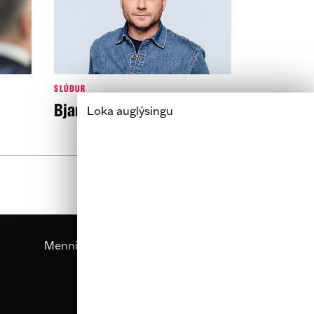
SLÚÐUR
Bjarni ósýnilegur
Loka auglýsingu
Næsta síða »
Menning