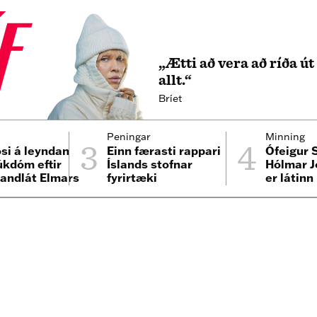
„Ætti að vera að ríða ú
allt.“
Bríet
4
3
4
Peningar
Minning
ósi á leyndan
Einn færasti rappari
Ófeigur S
úkdóm eftir
Íslands stofnar
Hólmar 
 andlát Elmars
fyrirtæki
er látinn