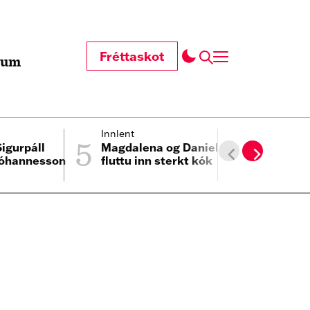
Fréttaskot
t um
5
6
Innlent
Fólk
igurpáll
Magdalena og Daniel
Eitt skem
Jóhannesson
fluttu inn sterkt kók
einbýli La
sölu