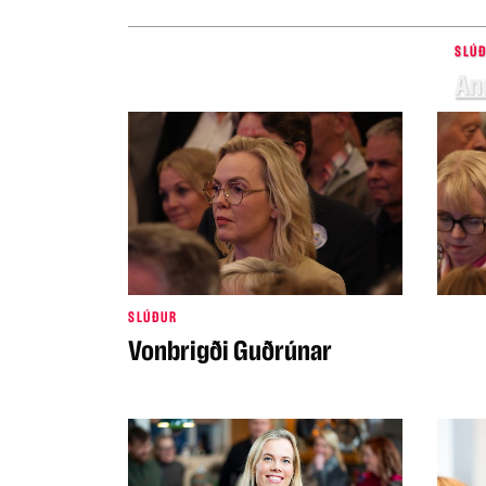
SLÚ
And
SLÚÐUR
Vonbrigði Guðrúnar