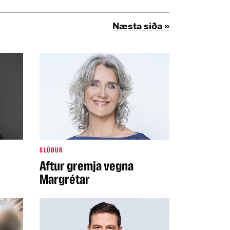
Næsta síða »
SLÚÐUR
Aftur gremja vegna
Margrétar