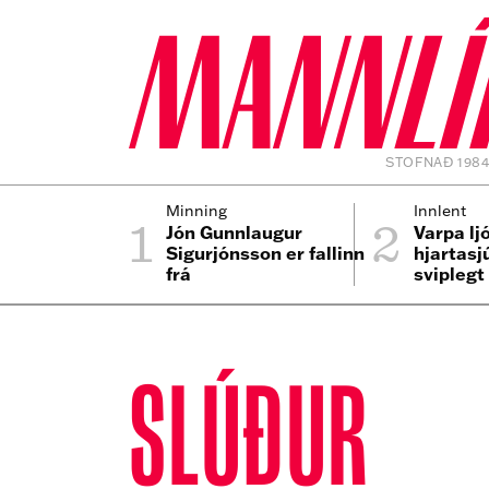
STOFNAÐ 198
1
2
Minning
Innlent
Jón Gunnlaugur
Varpa lj
Sigurjónsson er fallinn
hjartasj
frá
sviplegt
SLÚÐUR