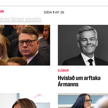
1
ÐUR
SÍÐA
AF 26
rés iðrast einskis
SLÚÐUR
Hvíslað um arftaka
Ármanns