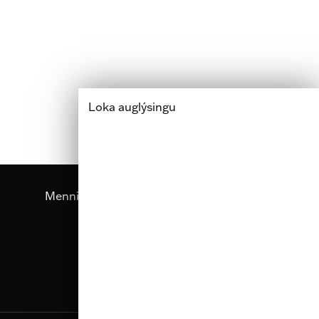
Loka auglýsingu
Menning