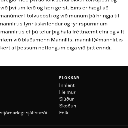
ið því um leið og færi gefst. Eins er hægt að
manúmer í tölvupósti og við munum þá hringja til
mannlif.is
fyrir áskrifendur og fyrirspurnir um
mannlif.is
ef þú telur þig hafa fréttnæmt efni og vilt
mfæri við blaðamenn Mannlífs.
mannlif@mannlif.is
kkert af þessum netföngum eiga við þitt erindi.
FLOKKAR
Innlent
Heimur
Slúður
Skoðun
stjórnarlegt sjálfstæði
Fólk