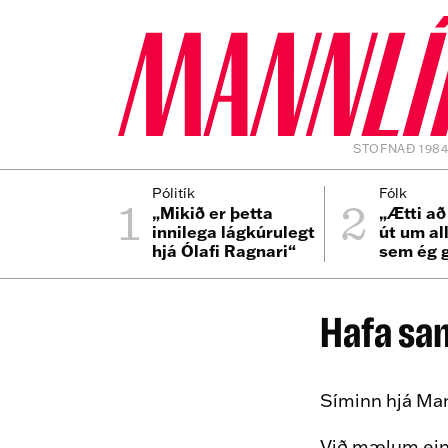
STOFNAÐ 198
1
2
Pólitík
Fólk
„Mikið er þetta
„Ætti að
innilega lágkúrulegt
út um al
hjá Ólafi Ragnari“
sem ég 
er bíllin
Hafa s
Síminn hjá Man
Við mælum eind