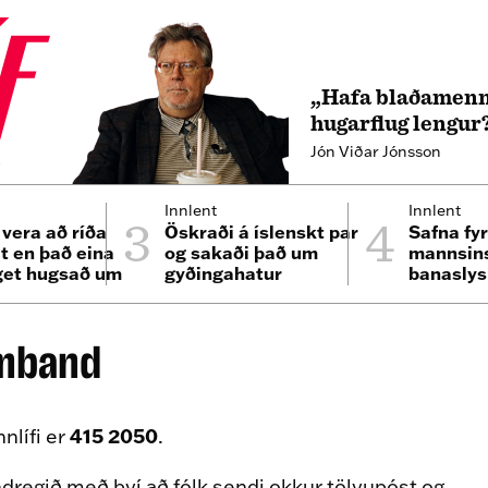
„Hafa blaðamenn
hugarflug lengur
Jón Viðar Jónsson
4
3
4
Innlent
Innlent
 vera að ríða
Öskraði á íslenskt par
Safna fyr
lt en það eina
og sakaði það um
mannsins
get hugsað um
gyðingahatur
banaslys
n minn“
Þrengsl
amband
415 2050
nlífi er
.
regið með því að fólk sendi okkur tölvupóst og