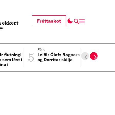
Fréttaskot
 ekkert
?“
5
6
Fólk
Heimur
ir flutningi
Leiðir Ólafs Ragnars
TikTok-st
 sem lést í
og Dorritar skilja
Sydney To
inu í
líknardei
um