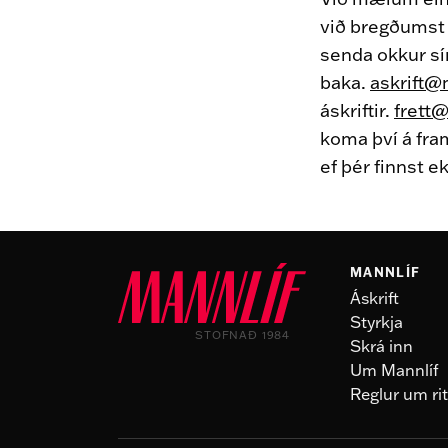
við bregðumst v
senda okkur sí
baka.
askrift@
áskriftir.
frett@
koma því á fra
ef þér finnst e
MANNLÍF
Áskrift
Styrkja
STOFNAÐ 1984
Skrá inn
Um Mannlíf
Reglur um rit