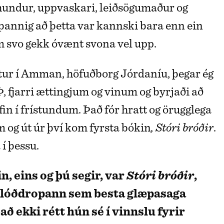
hundur, uppvaskari, leiðsögumaður og
þannig að þetta var kannski bara enn ein
m svo gekk óvænt svona vel upp.
tur í Amman, höfuðborg Jórdaníu, þegar ég
Þ, fjarri ættingjum og vinum og byrjaði að
ifin í frístundum. Það fór hratt og örugglega
og út úr því kom fyrsta bókin
, Stóri bróðir
.
 í þessu.
n, eins og þú segir, var
Stóri bróðir
,
lóðdropann sem besta glæpasaga
að ekki rétt hún sé í vinnslu fyrir