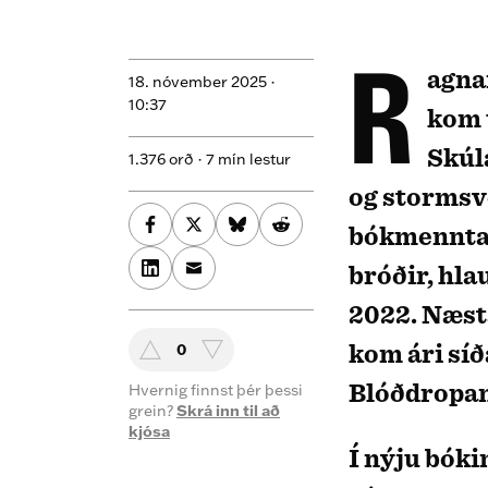
Ragnarök undir jökli eftir Skúla Sigurðsson
18. nóvember 2025 ·
10:37
kom 
Skúl
1.376 orð · 7 mín lestur
og stormsve
bókmenntah
bróðir, hla
2022. Næst
kom ári síð
0
Blóðdropan
Hvernig finnst þér þessi
grein?
Skrá inn til að
kjósa
Í nýju bóki