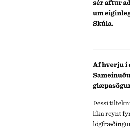
sér aftur a
um eiginleg
Skúla.
Af hverju 
Sameinuðu 
glæpasögu
Þessi tiltek
líka reynt f
lögfræðingur