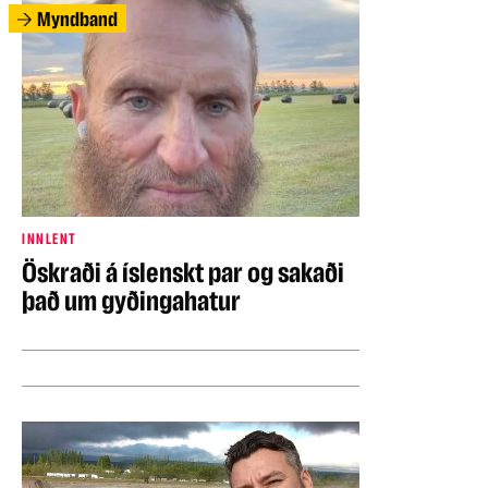
Myndband
INNLENT
Öskraði á íslenskt par og sakaði
það um gyðingahatur