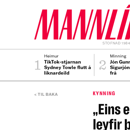
STOFNAÐ 198
1
2
Heimur
Minning
TikTok-stjarnan
Jón Gun
Sydney Towle flutt á
Sigurjón
líknardeild
frá
KYNNING
TIL BAKA
„Eins 
leyfir 