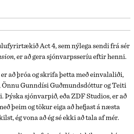
slufyrirtækið Act 4, sem nýlega sendi frá sér
usion
, er að gera sjónvarpsseríu eftir henni.
er að þróa og skrifa þetta með einvalaliði,
, Önnu Gunndísi Guðmundsdóttur og Teiti
 Þýska sjónvarpið, eða ZDF Studios, er að
með þeim og tökur eiga að hefjast á næsta
kilst, ég vona að ég sé ekki að tala af mér.