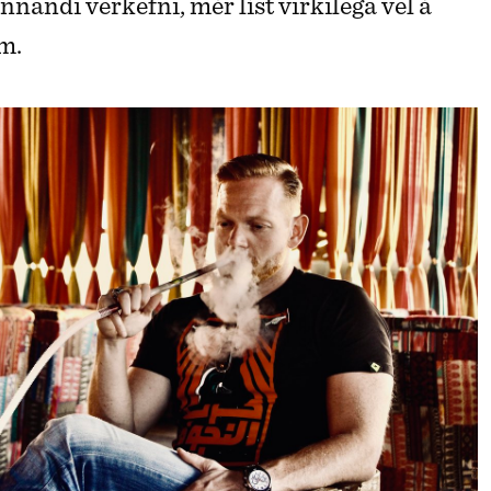
nnandi verkefni, mér líst virkilega vel á
im.