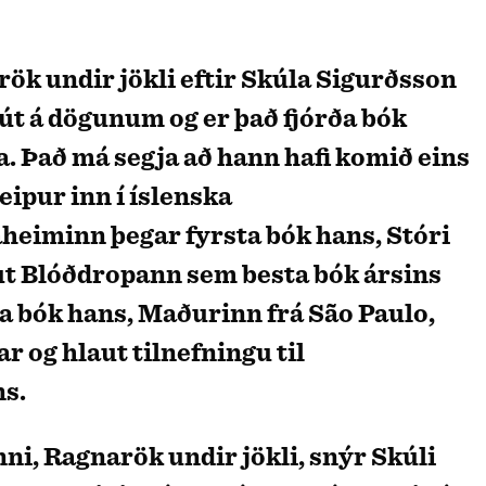
út á dögunum og er það fjórða bók
a. Það má segja að hann hafi komið eins
ipur inn í íslenska
eiminn þegar fyrsta bók hans, Stóri
ut Blóðdropann sem besta bók ársins
a bók hans, Maðurinn frá São Paulo,
ar og hlaut tilnefningu til
s.
nni, Ragnarök undir jökli, snýr Skúli