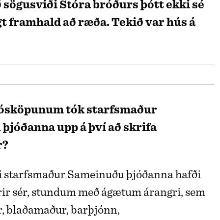
ð sögusviði Stóra bróðurs þótt ekki sé
t framhald að ræða. Tekið var hús á
í ósköpunum tók starfsmaður
þjóðanna upp á því að skrifa
r?
ni starfsmaður Sameinuðu þjóðanna hafði
yrir sér, stundum með ágætum árangri, sem
, blaðamaður, barþjónn,