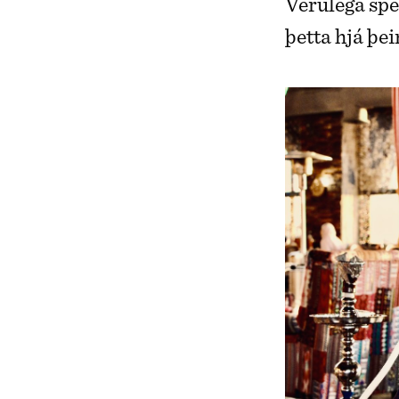
Verulega spe
þetta hjá þe