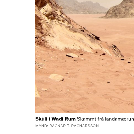
Skúli í Wadi Rum
Skammt frá landamærum 
MYND: RAGNAR T. RAGNARSSON