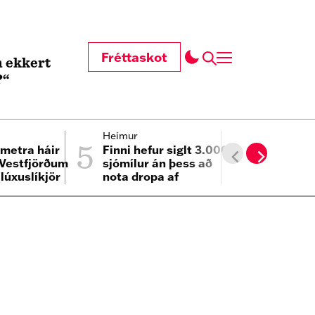
Fréttaskot
 ekkert
?“
5
6
Heimur
Fólk
ímetra háir
Finni hefur siglt 3.000
Eitt skem
 Vestfjörðum
sjómílur án þess að
einbýli La
lúxuslíkjör
nota dropa af
sölu
eldsneyti