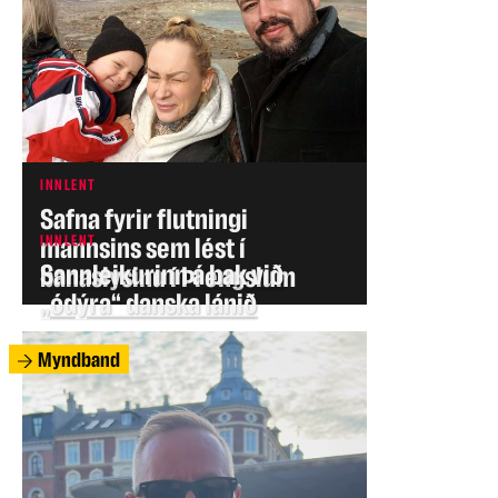
INNLENT
Safna fyrir flutningi
INNLENT
mannsins sem lést í
Sannleikurinn á bak við
banaslysinu í Þrengslum
„ódýra“ danska lánið
Myndband