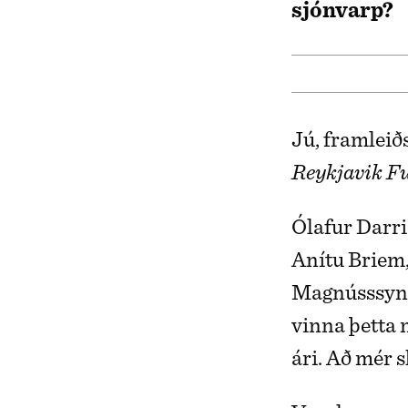
sjónvarp?
Jú, framleið
Reykjavik F
Ólafur Darri 
Anítu Briem
Magnússsyni.
vinna þetta 
ári. Að mér s