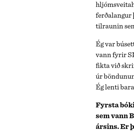
hljómsveita
ferðalangur 
tilraunin se
Ég var búset
vann fyrir S
fikta við skr
úr böndunum 
Ég lenti bara
Fyrsta bóki
sem vann B
ársins. Er þ