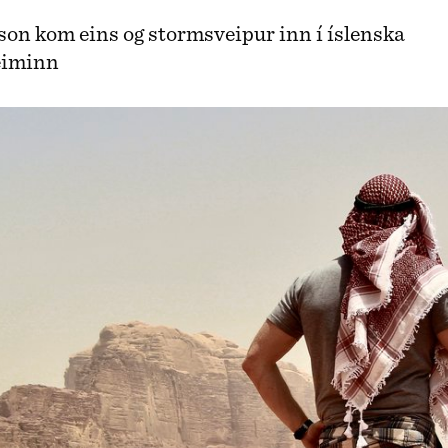
son kom eins og stormsveipur inn í íslenska
eiminn