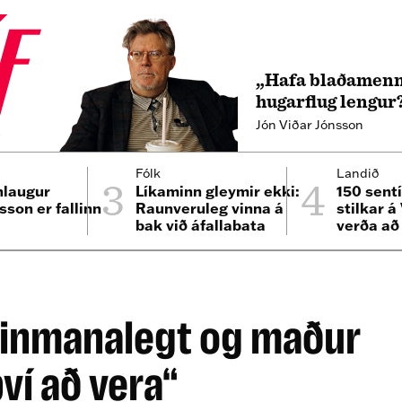
„Hafa blaðamenn
hugarflug lengur
Jón Viðar Jónsson
4
3
4
Fólk
Landið
nlaugur
Líkaminn gleymir ekki:
150 sent
sson er fallinn
Raunveruleg vinna á
stilkar á
bak við áfallabata
verða að 
einmanalegt og maður
því að vera“