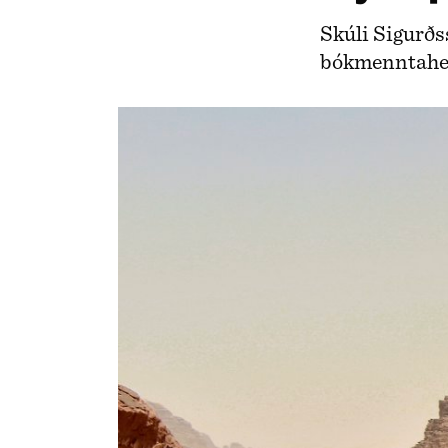
Skúli Sigurðs
bókmenntah