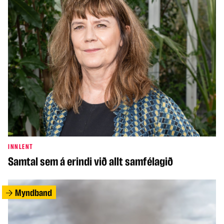
INNLENT
Samtal sem á erindi við allt samfélagið
Myndband