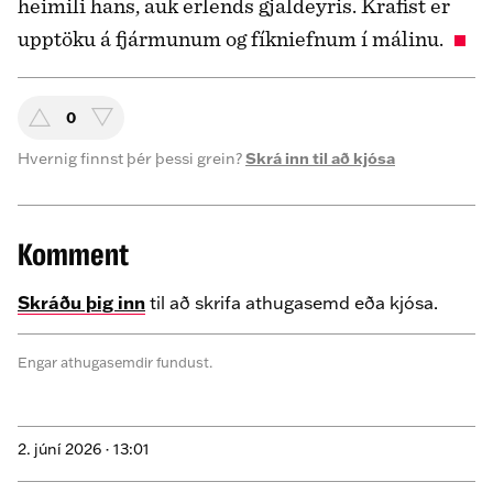
heimili hans, auk erlends gjaldeyris. Krafist er
upptöku á fjármunum og fíkniefnum í málinu.
0
Hvernig finnst þér þessi grein?
Skrá inn til að kjósa
Komment
Skráðu þig inn
til að skrifa athugasemd eða kjósa.
Engar athugasemdir fundust.
2. júní 2026 ·
13:01