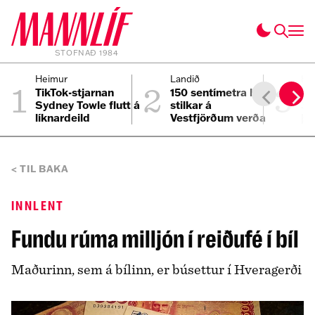
STOFNAÐ 1984
1
2
3
Heimur
Landið
He
TikTok-stjarnan
150 sentímetra háir
Fi
Sydney Towle flutt á
stilkar á
3.
líknardeild
Vestfjörðum verða
þe
að lúxuslíkjör
af
TIL BAKA
INNLENT
Fundu rúma milljón í reiðufé í bíl
Maðurinn, sem á bílinn, er búsettur í Hveragerði