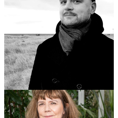
INNLENT
Yfirvöld halda áfram vöktun á moskítóflugum
og mítlum