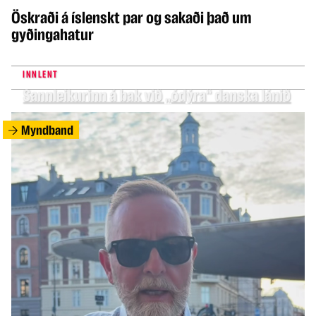
Öskraði á íslenskt par og sakaði það um
gyðingahatur
INNLENT
Sannleikurinn á bak við „ódýra“ danska lánið
Myndband