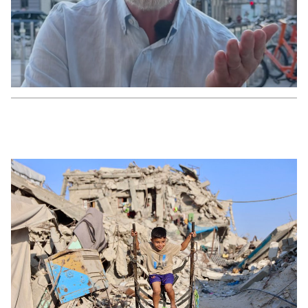
INNLENT
Safna fyrir flutningi mannsins sem lést í
banaslysinu í Þrengslum