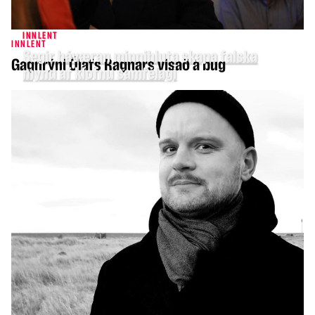
INNLENT
INNLENT
Segir háværan minnihluta skapa falska
Gagnrýni Ólafs Ragnars vísað á bug
mynd af klofnu samfélagi