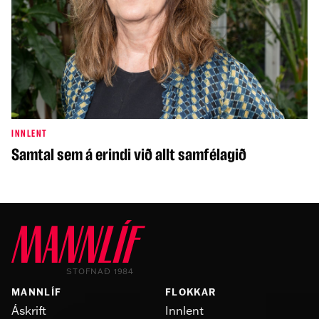
INNLENT
Samtal sem á erindi við allt samfélagið
STOFNAÐ 1984
MANNLÍF
FLOKKAR
Áskrift
Innlent