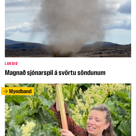
LANDIÐ
Magnað sjónarspil á svörtu söndunum
Myndband