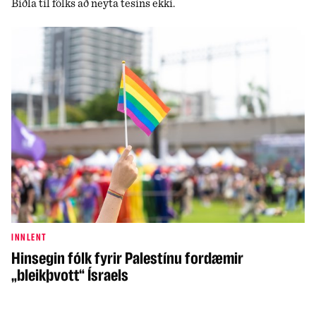
Biðla til fólks að neyta tesins ekki.
INNLENT
Hinsegin fólk fyrir Palestínu fordæmir
„bleikþvott“ Ísraels