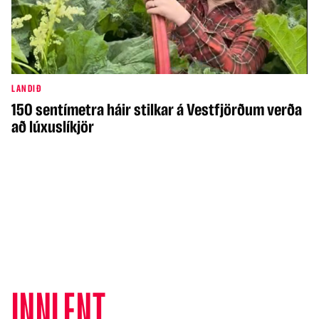
LANDIÐ
150 sentímetra háir stilkar á Vestfjörðum verða
að lúxuslíkjör
INNLENT