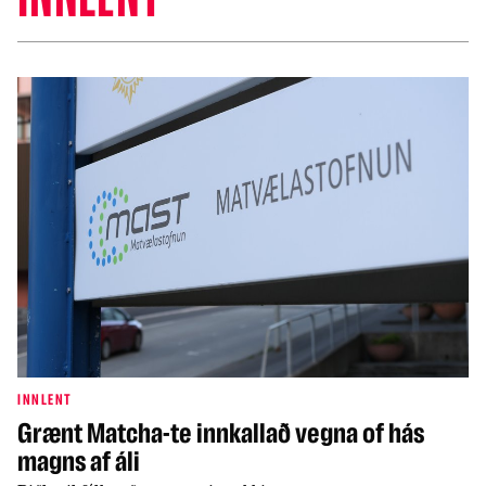
INNLENT
Grænt Matcha-te innkallað vegna of hás
magns af áli