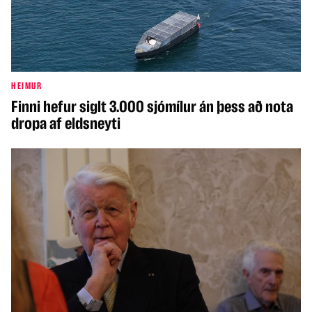
HEIMUR
Finni hefur siglt 3.000 sjómílur án þess að nota
dropa af eldsneyti