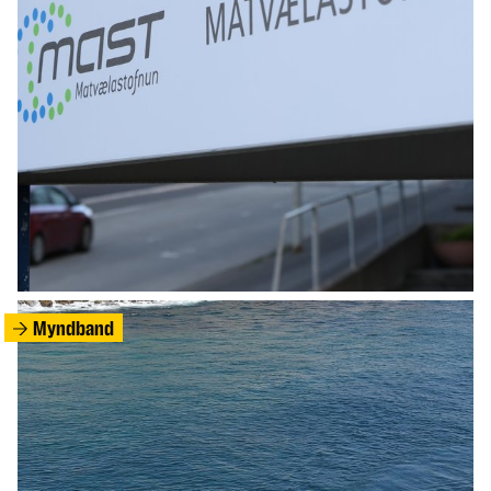
HEIMUR
Eldri kona kveikti í íbúð sinni þegar átti að
bera hana út
Myndband