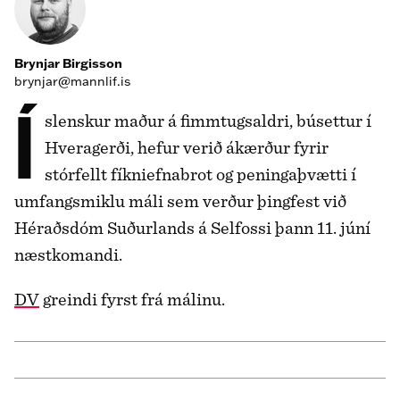
Brynjar Birgisson
brynjar@mannlif.is
Íslenskur maður á fimmtugsaldri, búsettur í
Hveragerði, hefur verið ákærður fyrir
stórfellt fíkniefnabrot og peningaþvætti í
umfangsmiklu máli sem verður þingfest við
Héraðsdóm Suðurlands á Selfossi þann 11. júní
næstkomandi.
DV
greindi fyrst frá málinu.