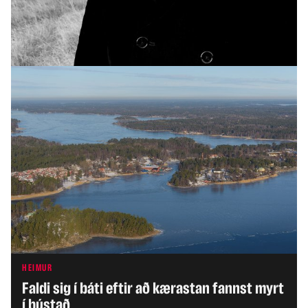
INNLENT
Yfirvöld halda áfram vöktun á moskítóflugum
og mítlum
HEIMUR
Faldi sig í báti eftir að kærastan fannst myrt
í bústað