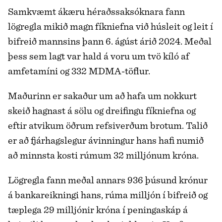
Samkvæmt ákæru héraðssaksóknara fann
lögregla mikið magn fíkniefna við húsleit og leit í
bifreið mannsins þann 6. ágúst árið 2024. Meðal
þess sem lagt var hald á voru um tvö kíló af
amfetamíni og 332 MDMA-töflur.
Maðurinn er sakaður um að hafa um nokkurt
skeið hagnast á sölu og dreifingu fíkniefna og
eftir atvikum öðrum refsiverðum brotum. Talið
er að fjárhagslegur ávinningur hans hafi numið
að minnsta kosti rúmum 32 milljónum króna.
Lögregla fann meðal annars 936 þúsund krónur
á bankareikningi hans, rúma milljón í bifreið og
tæplega 29 milljónir króna í peningaskáp á