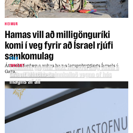
HEIMUR
Hamas vill að milligönguríki
komi í veg fyrir að Ísrael rjúfi
samkomulag
FÓLK
Átta ríki fordæma aukna hernaðaruppbyggingu Ísraels á
INNLENT
Líkaminn gleymir ekki: Raunveruleg vinna á
Gaza.
bak við áfallabata
Grænt Matcha-te innkallað vegna of hás
magns af áli