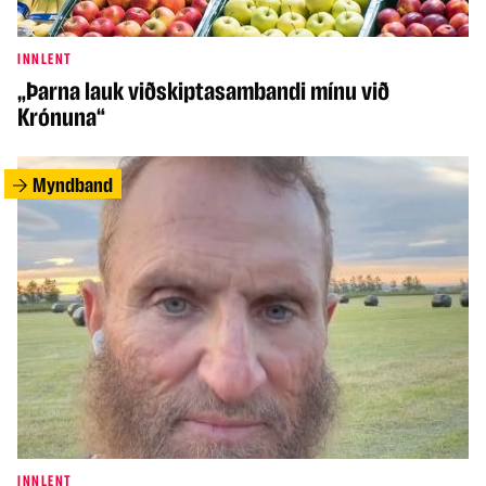
INNLENT
„Þarna lauk viðskiptasambandi mínu við
Krónuna“
Myndband
INNLENT