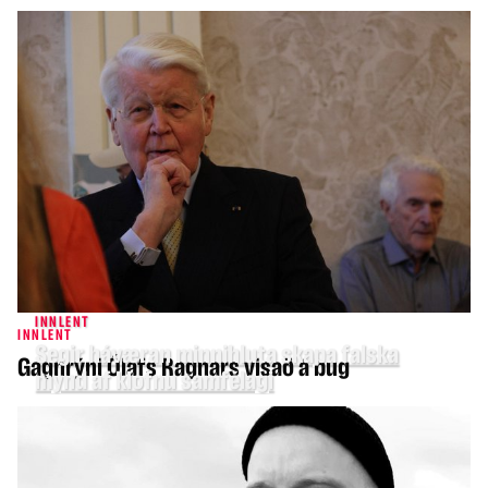
INNLENT
INNLENT
Segir háværan minnihluta skapa falska
Gagnrýni Ólafs Ragnars vísað á bug
mynd af klofnu samfélagi