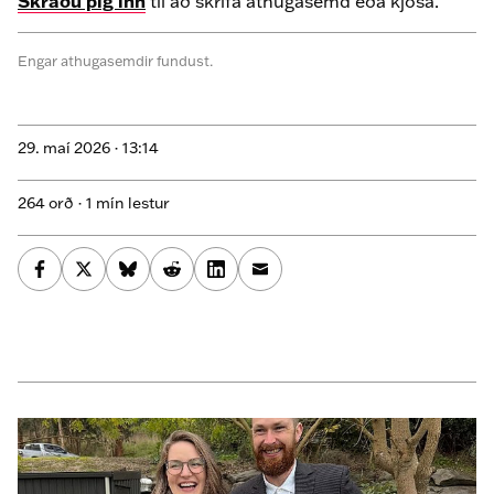
Skráðu þig inn
til að skrifa athugasemd eða kjósa.
Engar athugasemdir fundust.
29. maí 2026 ·
13:14
264 orð · 1 mín lestur