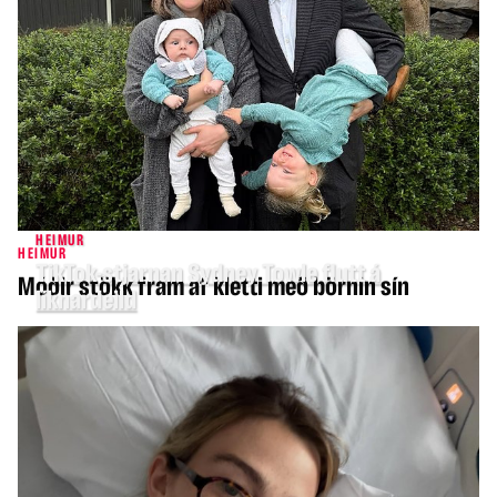
HEIMUR
HEIMUR
TikTok-stjarnan Sydney Towle flutt á
Móðir stökk fram af kletti með börnin sín
líknardeild