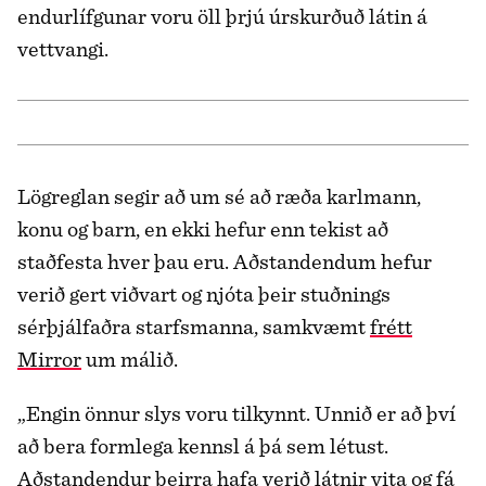
endurlífgunar voru öll þrjú úrskurðuð látin á
vettvangi.
Lögreglan segir að um sé að ræða karlmann,
konu og barn, en ekki hefur enn tekist að
staðfesta hver þau eru. Aðstandendum hefur
verið gert viðvart og njóta þeir stuðnings
sérþjálfaðra starfsmanna, samkvæmt
frétt
Mirror
um málið.
„Engin önnur slys voru tilkynnt. Unnið er að því
að bera formlega kennsl á þá sem létust.
Aðstandendur þeirra hafa verið látnir vita og fá