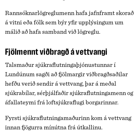
Rannsóknarlögreglumenn hafa jafnframt skorað
á vitni eða fólk sem býr yfir upplýsingum um
málið að hafa samband við lögreglu.
Fjölmennt viðbragð á vettvangi
Talsmaður sjúkraflutningaþjónustunnar í
Lundúnum sagði að fjölmargir viðbragðsaðilar
hefðu verið sendir á vettvang, þar á meðal
sjúkrabílar, sérþjálfaðir sjúkraflutningamenn og
áfallateymi frá loftsjúkraflugi borgarinnar.
Fyrsti sjúkraflutningamaðurinn kom á vettvang
innan fjögurra mínútna frá útkallinu.