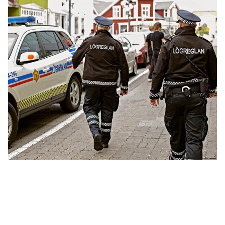
INNLENT
Segir íslensk fyrirtæki tapa milljónum á því að
vera ekki í ESB