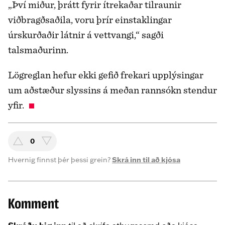
„Því miður, þrátt fyrir ítrekaðar tilraunir
viðbragðsaðila, voru þrír einstaklingar
úrskurðaðir látnir á vettvangi,“ sagði
talsmaðurinn.
Lögreglan hefur ekki gefið frekari upplýsingar
um aðstæður slyssins á meðan rannsókn stendur
yfir.
0
Hvernig finnst þér þessi grein?
Skrá inn til að kjósa
Komment