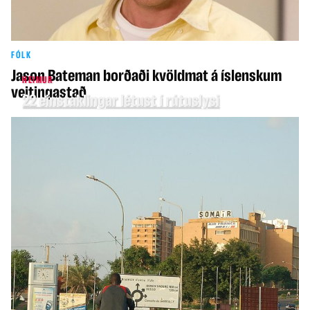
FÓLK
Jason Bateman borðaði kvöldmat á íslenskum
HEIMUR
veitingastað
22 einstaklingar létust í rútuslysi