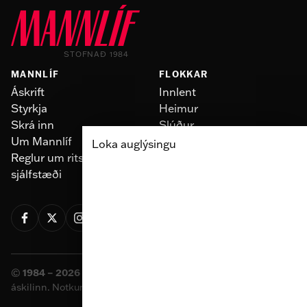
STOFNAÐ 1984
MANNLÍF
FLOKKAR
Áskrift
Innlent
Styrkja
Heimur
Skrá inn
Slúður
Um Mannlíf
Skoðun
Loka auglýsingu
Reglur um ritstjórnarlegt
Fólk
sjálfstæði
Menning
©
1984 – 2026 Sameinaða útgáfufélagið ehf.
Allur réttur
áskilinn. Notkun á efni miðilsins er óheimil án samþykkis.