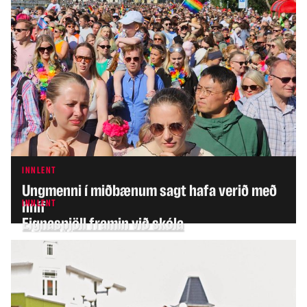
INNLENT
Ungmenni í miðbænum sagt hafa verið með
INNLENT
hníf
Eignaspjöll framin við skóla