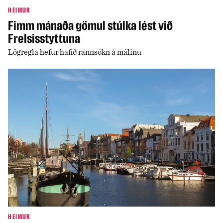
HEIMUR
Fimm mánaða gömul stúlka lést við
Frelsisstyttuna
Lögregla hefur hafið rannsókn á málinu
HEIMUR