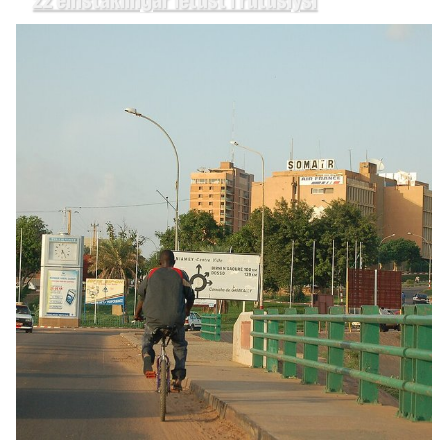
22 einstaklingar létust í rútuslysi
HEIMUR
Krabbamein Joe Biden hefur dreift sér enn
frekar