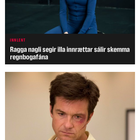
INNLENT
Ragga nagli segir illa innrættar sálir skemma
regnbogafána