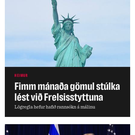
HEIMUR
Fimm mánaða gömul stúlka
lést við Frelsisstyttuna
Lögregla hefur hafið rannsókn á málinu