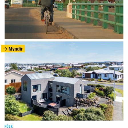
HEIMUR
Krabbamein Joe Biden hefur dreift sér enn
frekar
Myndir
FÓLK