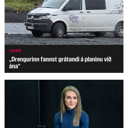
LANDIÐ
„Drengurinn fannst grátandi á planinu við
ána“