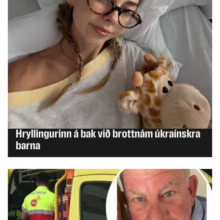
HEIMUR
Hryllingurinn á bak við brottnám úkraínskra
barna