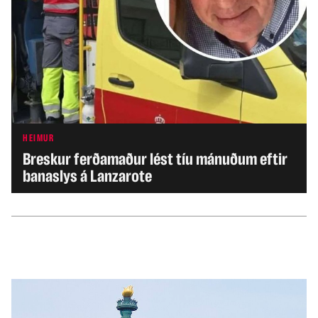
HEIMUR
Breskur ferðamaður lést tíu mánuðum eftir
banaslys á Lanzarote