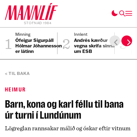
STOFNAÐ 1984
1
2
3
Minning
Innlent
Pól
Ófeigur Sigurpáll
Andrés kærður
Hv
Hólmar Jóhannesson
vegna skrifa sinna
kj
er látinn
um ESB
þj
TIL BAKA
HEIMUR
Barn, kona og karl féllu til bana
úr turni í Lundúnum
Lögreglan rannsakar málið og óskar eftir vitnum