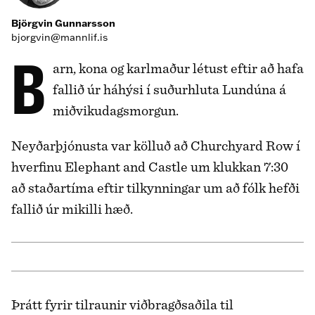
Björgvin Gunnarsson
bjorgvin@mannlif.is
Barn, kona og karlmaður létust eftir að hafa
fallið úr háhýsi í suðurhluta Lundúna á
miðvikudagsmorgun.
Neyðarþjónusta var kölluð að Churchyard Row í
hverfinu Elephant and Castle um klukkan 7:30
að staðartíma eftir tilkynningar um að fólk hefði
fallið úr mikilli hæð.
Þrátt fyrir tilraunir viðbragðsaðila til