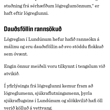
stuðning frá sérhæfðum lögreglumönnum,“ er
haft eftir lögreglunni.
Dauðsföllin rannsökuð
Lögreglan í Lundúnum hefur hafið rannsókn á
málinu og eru dauðsföllin að svo stöddu flokkuð
sem óvænt.
Engin önnur meiðsli voru tilkynnt í tengslum við
atvikið.
Í yfirlýsingu frá lögreglunni kemur fram að
lögreglumenn, sjúkraflutningamenn, þyrla
sjúkraflugsins í Lundúnum og slökkvilið hafi öll
verið kölluð á vettvang.