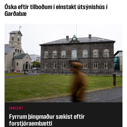
Óska eftir tilboðum í einstakt útsýnishús í
Garðabæ
INNLENT
Fyrrum þingmaður sækist eftir
forstjóraembætti