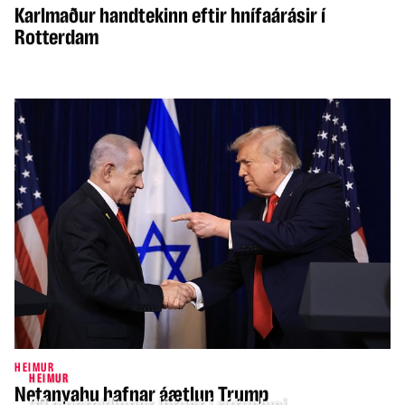
Karlmaður handtekinn eftir hnífaárásir í
Rotterdam
HEIMUR
HEIMUR
Netanyahu hafnar áætlun Trump