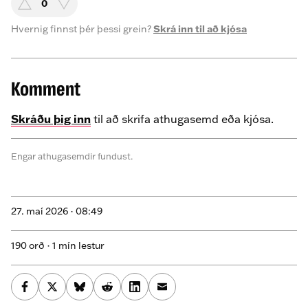
0
Hvernig finnst þér þessi grein?
Skrá inn til að kjósa
Komment
Skráðu þig inn
til að skrifa athugasemd eða kjósa.
Engar athugasemdir fundust.
27. maí 2026 ·
08:49
190 orð · 1 mín lestur