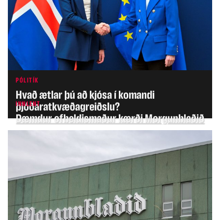
PÓLITÍK
Hvað ætlar þú að kjósa í komandi
INNLENT
þjóðaratkvæðagreiðslu?
Dæmdur ofbeldismaður kærði Morgunblaðið