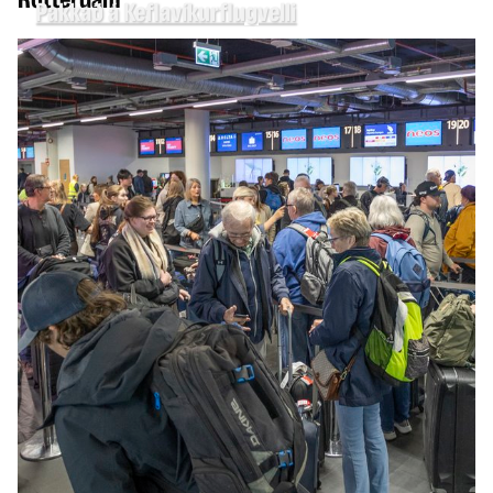
Pakkað á Keflavíkurflugvelli
INNLENT
Ráðherra segir öfgahreyfingar berjast gegn
réttindum hinsegin fólks