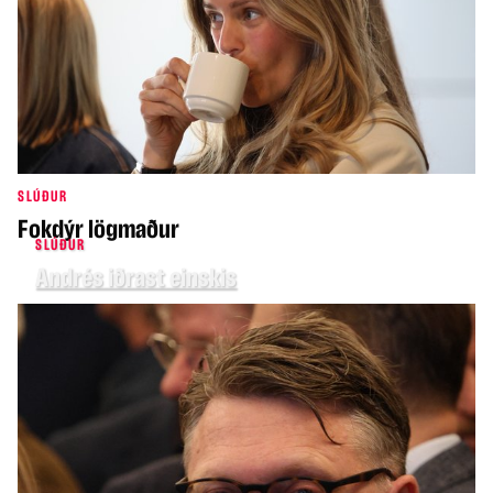
SLÚÐUR
Fokdýr lögmaður
SLÚÐUR
Andrés iðrast einskis