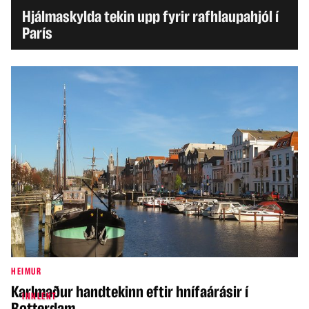
Hjálmaskylda tekin upp fyrir rafhlaupahjól í
París
HEIMUR
Karlmaður handtekinn eftir hnífaárásir í
INNLENT
Rotterdam