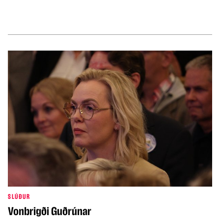
SLÚÐUR
Vonbrigði Guðrúnar