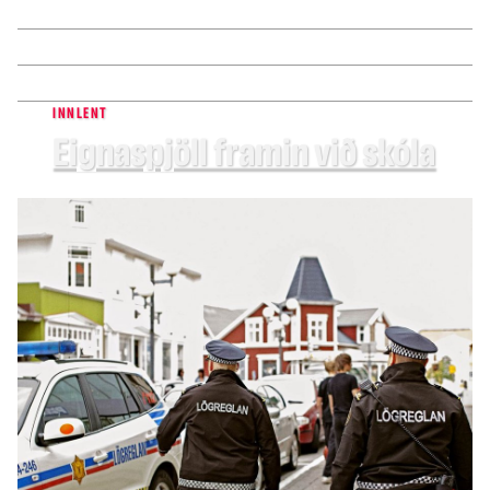
INNLENT
Eignaspjöll framin við skóla