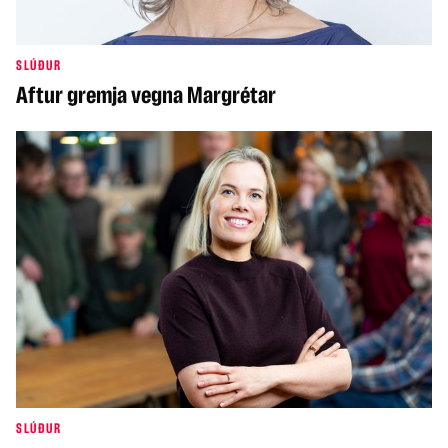
SLÚÐUR
Aftur gremja vegna Margrétar
SLÚÐUR