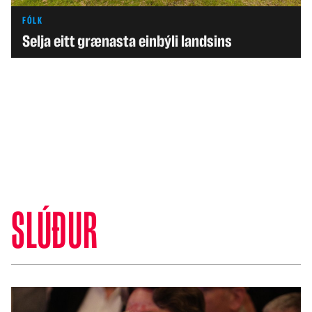
FÓLK
Selja eitt grænasta einbýli landsins
SLÚÐUR