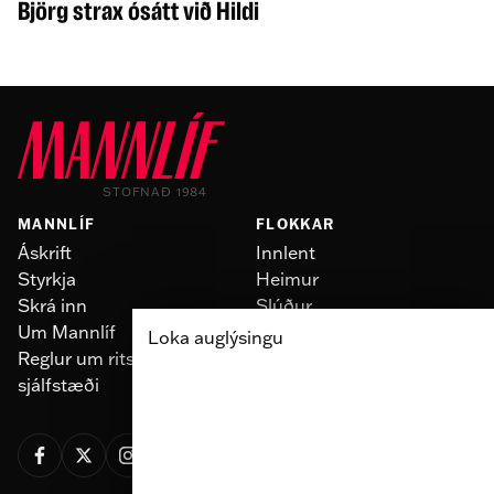
Björg strax ósátt við Hildi
STOFNAÐ 1984
MANNLÍF
FLOKKAR
Áskrift
Innlent
Styrkja
Heimur
Skrá inn
Slúður
Um Mannlíf
Skoðun
Loka auglýsingu
Reglur um ritstjórnarlegt
Fólk
sjálfstæði
Menning