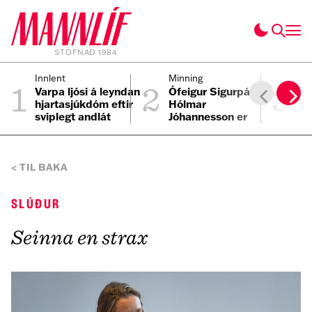
STOFNAÐ 1984
1
2
3
Innlent
Minning
Inn
Varpa ljósi á leyndan
Ófeigur Sigurpáll
Ma
hjartasjúkdóm eftir
Hólmar
Da
sviplegt andlát
Jóhannesson er
st
Elmars
látinn
TIL BAKA
SLÚÐUR
Seinna en strax