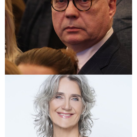
SLÚÐUR
Hvíslað um arftaka Ármanns