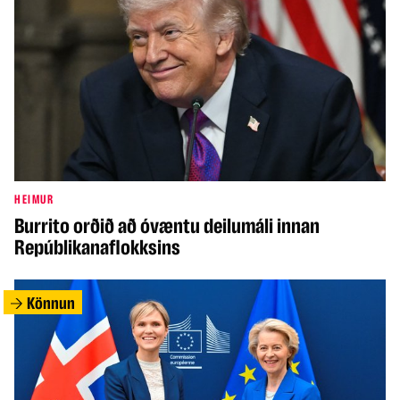
HEIMUR
Burrito orðið að óvæntu deilumáli innan
Repúblikanaflokksins
Könnun