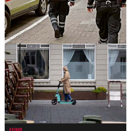
INNLENT
Segir íslensk fyrirtæki tapa milljónum á því að
vera ekki í ESB
HEIMUR