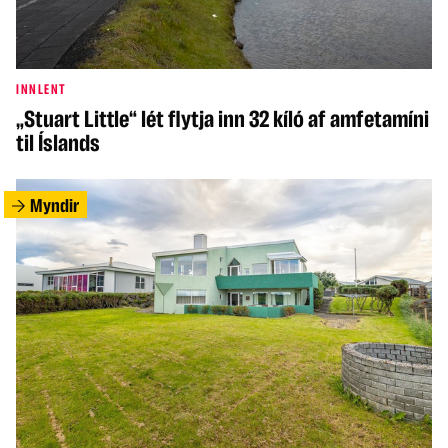
INNLENT
„Stuart Little“ lét flytja inn 32 kíló af amfetamíni
til Íslands
Myndir