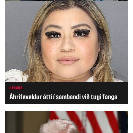
HEIMUR
Áhrifavaldur átti í sambandi við tugi fanga