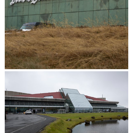
MINNING
Ófeigur Sigurpáll Hólmar Jóhannesson er
látinn