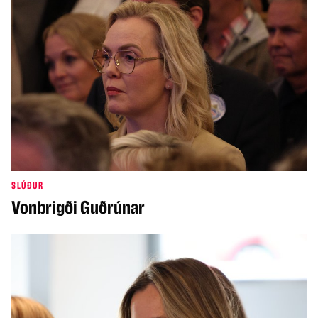
SLÚÐUR
Vonbrigði Guðrúnar