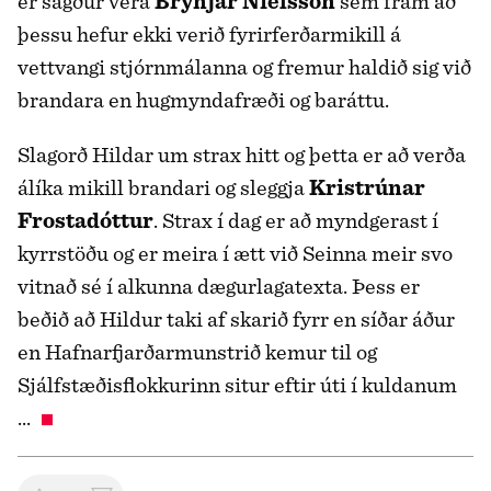
er sagður vera
Brynjar Níelsson
sem fram að
þessu hefur ekki verið fyrirferðarmikill á
vettvangi stjórnmálanna og fremur haldið sig við
brandara en hugmyndafræði og baráttu.
Slagorð Hildar um strax hitt og þetta er að verða
álíka mikill brandari og sleggja
Kristrúnar
Frostadóttur
. Strax í dag er að myndgerast í
kyrrstöðu og er meira í ætt við Seinna meir svo
vitnað sé í alkunna dægurlagatexta. Þess er
beðið að Hildur taki af skarið fyrr en síðar áður
en Hafnarfjarðarmunstrið kemur til og
Sjálfstæðisflokkurinn situr eftir úti í kuldanum
...