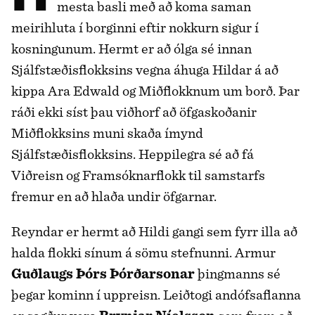
mesta basli með að koma saman
meirihluta í borginni eftir nokkurn sigur í
kosningunum. Hermt er að ólga sé innan
Sjálfstæðisflokksins vegna áhuga Hildar á að
kippa Ara Edwald og Miðflokknum um borð. Þar
ráði ekki síst þau viðhorf að öfgaskoðanir
Miðflokksins muni skaða ímynd
Sjálfstæðisflokksins. Heppilegra sé að fá
Viðreisn og Framsóknarflokk til samstarfs
fremur en að hlaða undir öfgarnar.
Reyndar er hermt að Hildi gangi sem fyrr illa að
halda flokki sínum á sömu stefnunni. Armur
Guðlaugs Þórs Þórðarsonar
þingmanns sé
þegar kominn í uppreisn. Leiðtogi andófsaflanna