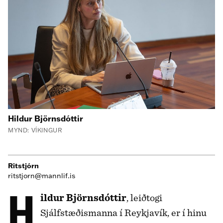
Hildur Björnsdóttir
MYND: VÍKINGUR
Ritstjórn
ritstjorn@mannlif.is
Hildur Björnsdóttir
, leiðtogi
Sjálfstæðismanna í Reykjavík, er í hinu