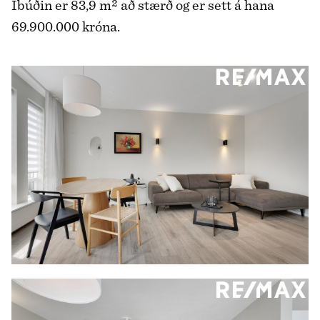
Íbúðin er 83,9 m² að stærð og er sett á hana
69.900.000 króna.