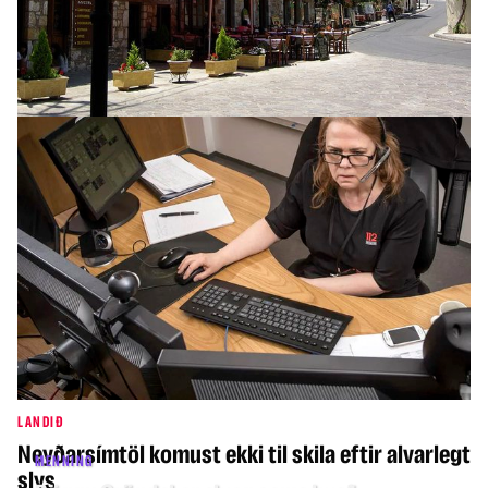
INNLENT
Óvissa með prestaval í Kópavogi
LANDIÐ
Neyðarsímtöl komust ekki til skila eftir alvarlegt
MENNING
slys