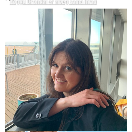
Röggu Gröndal er alveg sama hvað
HEIMUR
Apaköttur réðst á 18 manns