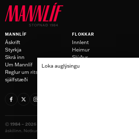
STOFNAÐ 1984
MANNLÍF
FLOKKAR
Áskrift
Innlent
Styrkja
Heimur
Skrá inn
Slúður
Um Mannlíf
Skoðun
Loka auglýsingu
Reglur um ritstjórnarlegt
Fólk
sjálfstæði
Menning
©
1984 – 2026 Sameinaða útgáfufélagið ehf.
Allur réttur
áskilinn. Notkun á efni miðilsins er óheimil án samþykkis.