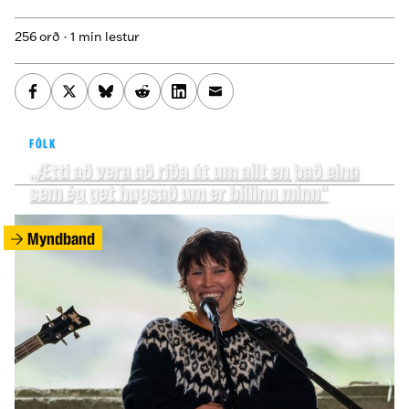
256 orð · 1 mín lestur
FÓLK
„Ætti að vera að ríða út um allt en það eina
sem ég get hugsað um er bíllinn minn“
Myndband