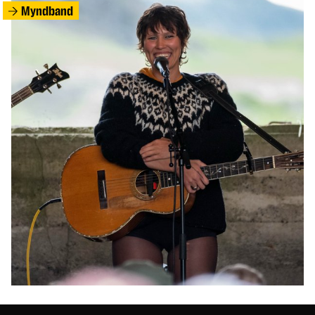
Myndband
FÓLK
Landsliðskonan Berglind Björg eignaðist sitt
annað barn