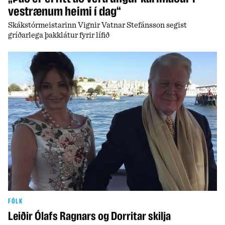
vestrænum heimi í dag“
Skákstórmeistarinn Vignir Vatnar Stefánsson segist
gríðarlega þakklátur fyrir lífið
FÓLK
Leiðir Ólafs Ragnars og Dorritar skilja