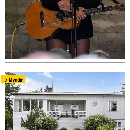
FÓLK
Leiðir Ólafs Ragnars og Dorritar skilja
Myndir