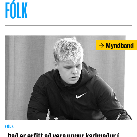
FÓLK
Myndband
FÓLK
„Það er erfitt að vera ungur karlmaður í