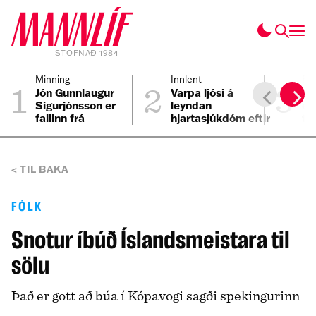
STOFNAÐ 1984
1
2
3
Minning
Innlent
Fól
Jón Gunnlaugur
Varpa ljósi á
Ei
Sigurjónsson er
leyndan
ei
fallinn frá
hjartasjúkdóm eftir
til
sviplegt andlát
Elmars
TIL BAKA
FÓLK
Snotur íbúð Íslandsmeistara til
sölu
Það er gott að búa í Kópavogi sagði spekingurinn