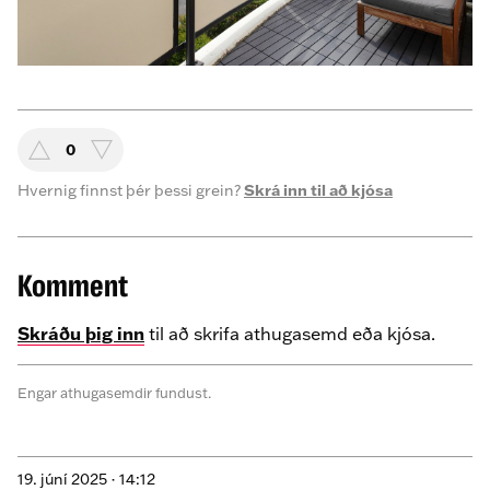
0
Hvernig finnst þér þessi grein?
Skrá inn til að kjósa
Komment
Skráðu þig inn
til að skrifa athugasemd eða kjósa.
Engar athugasemdir fundust.
19. júní 2025 ·
14:12