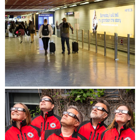
INNLENT
Breytingar í grunnskólum Íslands verða
innleiddar í tveimur áföngum