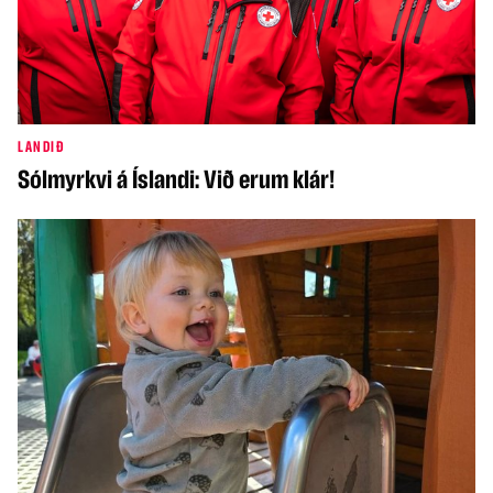
LANDIÐ
Sólmyrkvi á Íslandi: Við erum klár!