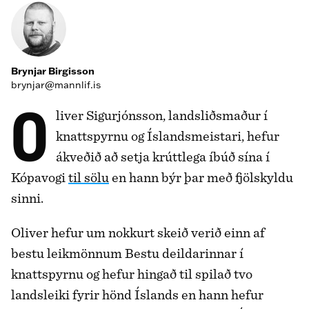
Brynjar Birgisson
brynjar@mannlif.is
Oliver Sigurjónsson, landsliðsmaður í
knattspyrnu og Íslandsmeistari, hefur
ákveðið að setja krúttlega íbúð sína í
Kópavogi
til sölu
en hann býr þar með fjölskyldu
sinni.
Oliver hefur um nokkurt skeið verið einn af
bestu leikmönnum Bestu deildarinnar í
knattspyrnu og hefur hingað til spilað tvo
landsleiki fyrir hönd Íslands en hann hefur