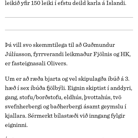
leikið yfir 150 leiki í efstu deild karla á Íslandi.
Þá vill svo skemmtilega til að Guðmundur
Júlíusson, fyrrverandi leikmaður Fjölnis og HK,
er fasteignasali Olivers.
Um er að ræða bjarta og vel skipulagða íbúð á 3.
hæð í sex íbúða fjölbýli. Eignin skiptist í anddyri,
gang, stofu/borðstofu, eldhús, þvottahús, tvö
svefnherbergi og baðherbergi ásamt geymslu í
kjallara. Sérmerkt bílastæði við inngang fylgir
eigninni.