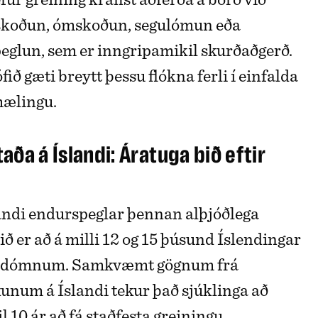
skoðun, ómskoðun, segulómun eða
eglun, sem er inngripamikil skurðaðgerð.
ið gæti breytt þessu flókna ferli í einfalda
 mælingu.
taða á Íslandi: Áratuga bið eftir
andi endurspeglar þennan alþjóðlega
ið er að á milli 12 og 15 þúsund Íslendingar
júkdómnum. Samkvæmt gögnum frá
num á Íslandi tekur það sjúklinga að
il 10 ár að fá staðfesta greiningu.