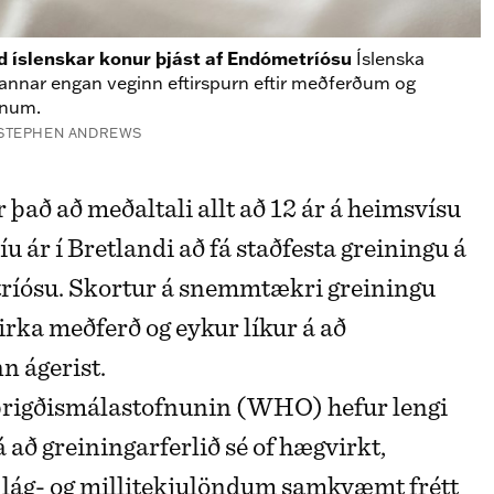
nd íslenskar konur þjást af Endómetríósu
Íslenska
ð annar engan veginn eftirspurn eftir meðferðum og
unum.
/STEPHEN ANDREWS
u ár í Bretlandi að fá staðfesta greiningu á
íósu. Skortur á snemmtækri greiningu
rka meðferð og eykur líkur á að
 ágerist.
brigðismálastofnunin (WHO) hefur lengi
á að greiningarferlið sé of hægvirkt,
í lág- og millitekjulöndum samkvæmt frétt