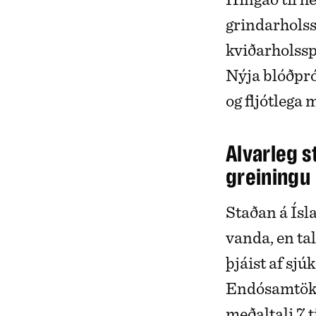
grindarhols
kviðarholssp
Nýja blóðpróf
og fljótlega
Alvarleg s
greiningu
Staðan á Ísl
vanda, en tal
þjáist af s
Endósamtöku
meðaltali 7 t