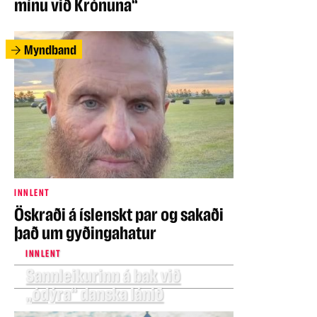
mínu við Krónuna“
Myndband
INNLENT
Öskraði á íslenskt par og sakaði
það um gyðingahatur
INNLENT
Sannleikurinn á bak við
„ódýra“ danska lánið