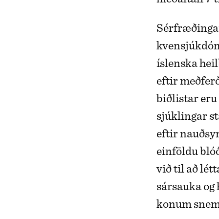
Sérfræðingar
kvensjúkdóm
íslenska hei
eftir meðfer
biðlistar er
sjúklingar st
eftir nauðs
einföldu blóð
við til að lé
sársauka og 
konum snemm