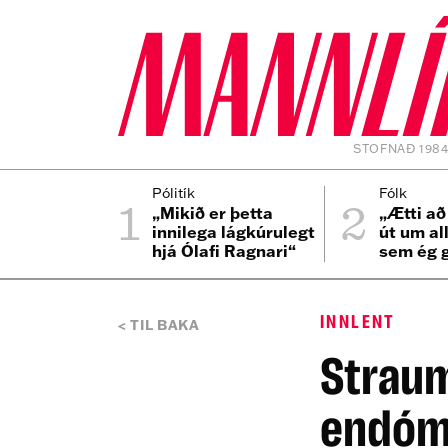
STOFNAÐ 198
1
2
Pólitík
Fólk
„Mikið er þetta
„Ætti að
innilega lágkúrulegt
út um al
hjá Ólafi Ragnari“
sem ég 
er bíllin
INNLENT
TIL BAKA
Straum
endóm