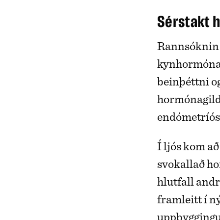
Sérstakt 
Rannsóknin b
kynhormóna 
beinþéttni 
hormónagildi
endómetríós
Í ljós kom a
svokallað ho
hlutfall and
framleitt í n
uppbyggingu 