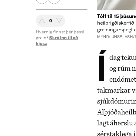
Tólf til 15 þúsu
0
heilbrigðiskerfi
greiningarspegl
Hvernig finnst þér þessi
MYND: UNSPLASH
grein?
Skrá inn til að
kjósa
Í dag tekur það að meðaltali allt að 12 ár á heimsvísu
og rúm ní
endómetr
takmarkar vi
sjúkdómurinn
Alþjóðaheil
lagt áherslu 
sérstaklega 