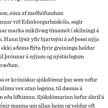
son, einn af meðhöfundum
nnar við Edinborgarháskóla, segir
ar marka mikilvæg tímamót í skilningi á
Hann lýsir yfir bjartsýni á að þessi nýja
ekki aðeins flýta fyrir greiningu heldur
 til þróunar á nýjum og nýstárlegum
rræðum.
a er krónískur sjúkdómur þar sem vefur
gslímu vex utan legsins, til dæmis á
 eða lífhimnu. Sjúkdómurinn hefur áhrif á
ónir manna um allan heim og veldur oft