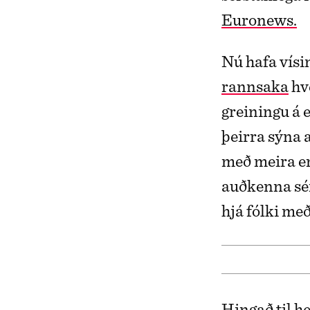
Euronews.
Nú hafa vís
rannsaka
hve
greiningu á
þeirra sýna 
með meira e
auðkenna sé
hjá fólki me
Hingað til he