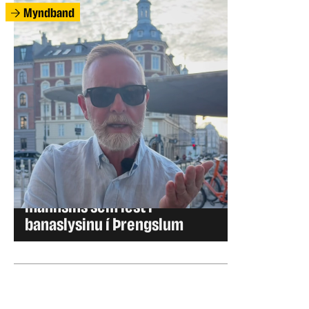
Myndband
INNLENT
Safna fyrir flutningi
mannsins sem lést í
banaslysinu í Þrengslum