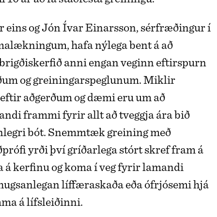
 eins og Jón Ívar Einarsson, sérfræðingur í
alækningum, hafa nýlega bent á að
lbrigðiskerfið anni engan veginn eftirspurn
ðum og greiningarspeglunum. Miklir
u eftir aðgerðum og dæmi eru um að
andi frammi fyrir allt að tveggja ára bið
ynlegri bót. Snemmtæk greining með
prófi yrði því gríðarlega stórt skref fram á
tta á kerfinu og koma í veg fyrir lamandi
hugsanlegan líffæraskaða eða ófrjósemi hjá
a á lífsleiðinni.