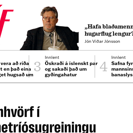
„Hafa blaðamenn
hugarflug lengur
Jón Viðar Jónsson
4
3
4
Innlent
Innlent
 vera að ríða
Öskraði á íslenskt par
Safna fyr
lt en það eina
og sakaði það um
mannsins
get hugsað um
gyðingahatur
banaslys
n minn“
Þrengsl
hvörf í
etríósugreiningu