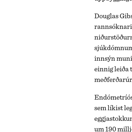
Douglas Gib
rannsóknari
niðurstöðurn
sjúkdómnum. 
innsýn muni 
einnig leiða
meðferðarú
Endómetríós
sem líkist le
eggjastokkum
um 190 millj