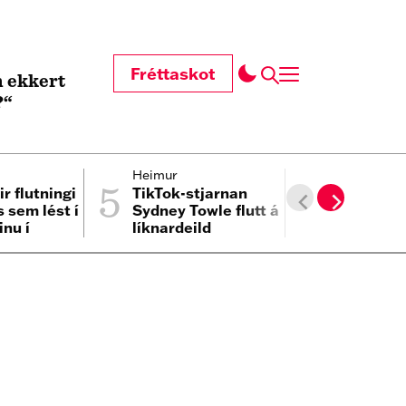
Fréttaskot
 ekkert
?“
5
6
Heimur
Pólitík
ir flutningi
TikTok-stjarnan
Lætur Nei
 sem lést í
Sydney Towle flutt á
baukinn í
inu í
líknardeild
við sígilt 
um