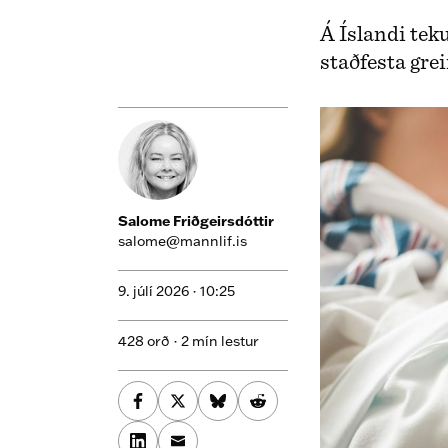
Á Íslandi teku
staðfesta gre
Salome Friðgeirsdóttir
salome@mannlif.is
9. júlí 2026 ·
10:25
428 orð · 2 mín lestur