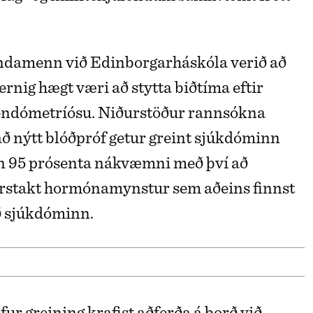
indamenn við Edinborgarháskóla verið að
rnig hægt væri að stytta biðtíma eftir
 endómetríósu. Niðurstöður rannsókna
að nýtt blóðpróf getur greint sjúkdóminn
n 95 prósenta nákvæmni með því að
rstakt hormónamynstur sem aðeins finnst
ð sjúkdóminn.
fur greining krafist aðferða á borð við