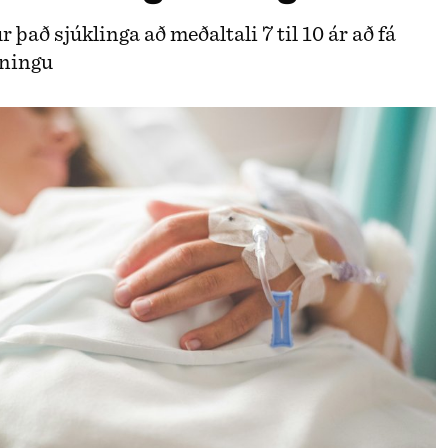
r það sjúklinga að meðaltali 7 til 10 ár að fá
iningu