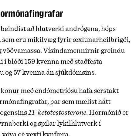
hormónafingrafar
eindist að hlutverki andrógena, hóps
sem eru mikilvæg fyrir æxlunarheilbrigði,
og vöðvamassa. Vísindamennirnir greindu
 í blóði 159 kvenna með staðfesta
u og 57 kvenna án sjúkdómsins.
ð konur með endómetríósu hafa sérstakt
rmónafingrafar, þar sem mælist hátt
rogensins
11-ketotestosterone
. Hormónið er
ýrnaberki og spilar lykilhlutverk í
vöva og vexti kynfæra.