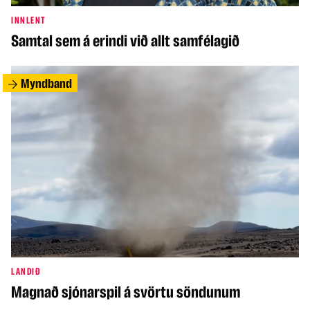
INNLENT
Samtal sem á erindi við allt samfélagið
Myndband
LANDIÐ
Magnað sjónarspil á svörtu söndunum