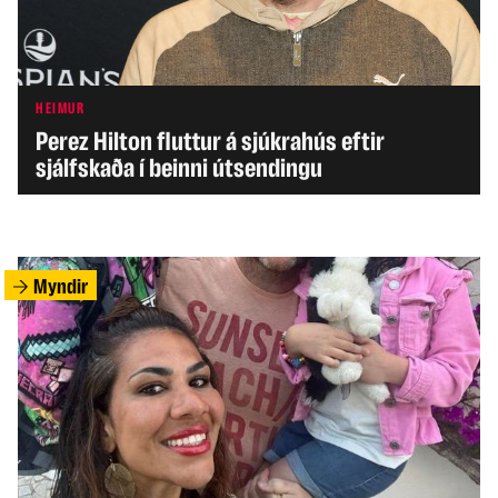
HEIMUR
Perez Hilton fluttur á sjúkrahús eftir
sjálfskaða í beinni útsendingu
Myndir