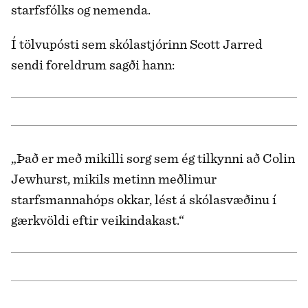
starfsfólks og nemenda.
Í tölvupósti sem skólastjórinn Scott Jarred
sendi foreldrum sagði hann:
„Það er með mikilli sorg sem ég tilkynni að Colin
Jewhurst, mikils metinn meðlimur
starfsmannahóps okkar, lést á skólasvæðinu í
gærkvöldi eftir veikindakast.“