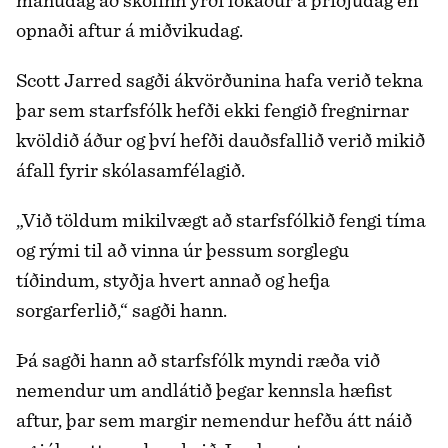
opnaði aftur á miðvikudag.
Scott Jarred sagði ákvörðunina hafa verið tekna
þar sem starfsfólk hefði ekki fengið fregnirnar
kvöldið áður og því hefði dauðsfallið verið mikið
áfall fyrir skólasamfélagið.
„Við töldum mikilvægt að starfsfólkið fengi tíma
og rými til að vinna úr þessum sorglegu
tíðindum, styðja hvert annað og hefja
sorgarferlið,“ sagði hann.
Þá sagði hann að starfsfólk myndi ræða við
nemendur um andlátið þegar kennsla hæfist
aftur, þar sem margir nemendur hefðu átt náið