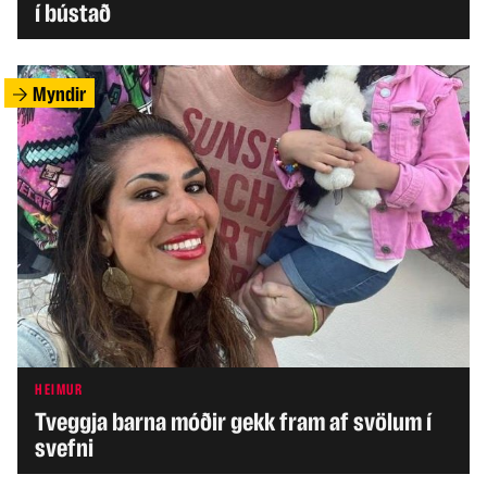
í bústað
Myndir
HEIMUR
Tveggja barna móðir gekk fram af svölum í
svefni