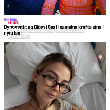
MENNING
HEIMUR
Dynomatic og Bjössi Basti sameina krafta sína í
TikTok-stjarnan Sydney Towle flutt á
nýju lagi
líknardeild