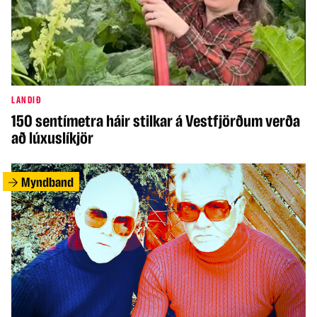
LANDIÐ
150 sentímetra háir stilkar á Vestfjörðum verða
að lúxuslíkjör
Myndband