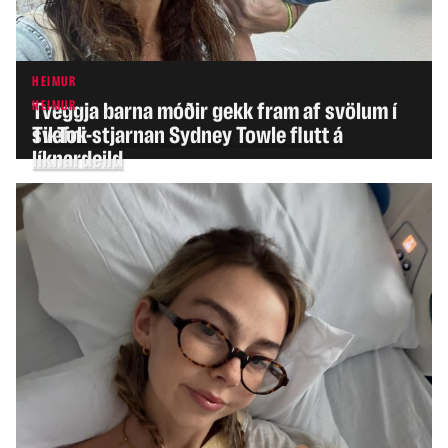
HEIMUR
HEIMUR
Tveggja barna móðir gekk fram af svölum í
svefni
TikTok-stjarnan Sydney Towle flutt á
líknardeild