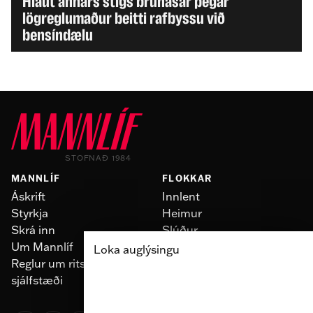
Hlaut annars stigs brunasár þegar
lögreglumaður beitti rafbyssu við
bensíndælu
STOFNAÐ 1984
MANNLÍF
FLOKKAR
Áskrift
Innlent
Styrkja
Heimur
Skrá inn
Slúður
Um Mannlíf
Skoðun
Loka auglýsingu
Reglur um ritstjórnarlegt
Fólk
sjálfstæði
Menning