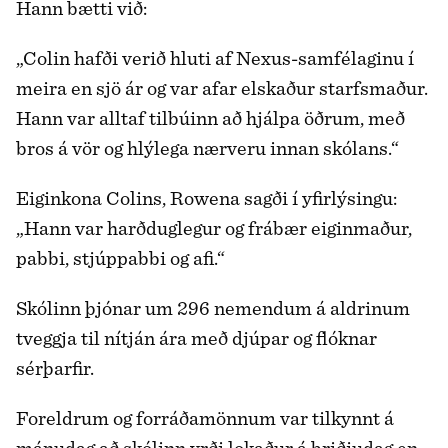
Hann bætti við:
„Colin hafði verið hluti af Nexus-samfélaginu í
meira en sjö ár og var afar elskaður starfsmaður.
Hann var alltaf tilbúinn að hjálpa öðrum, með
bros á vör og hlýlega nærveru innan skólans.“
Eiginkona Colins, Rowena sagði í yfirlýsingu:
„Hann var harðduglegur og frábær eiginmaður,
pabbi, stjúppabbi og afi.“
Skólinn þjónar um 296 nemendum á aldrinum
tveggja til nítján ára með djúpar og flóknar
sérþarfir.
Foreldrum og forráðamönnum var tilkynnt á
mánudag að skólinn yrði lokaður á þriðjudag en