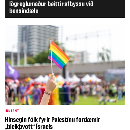
lögreglumaður beitti rafbyssu við
bensíndælu
INNLENT
Hinsegin fólk fyrir Palestínu fordæmir
„bleikþvott“ Ísraels