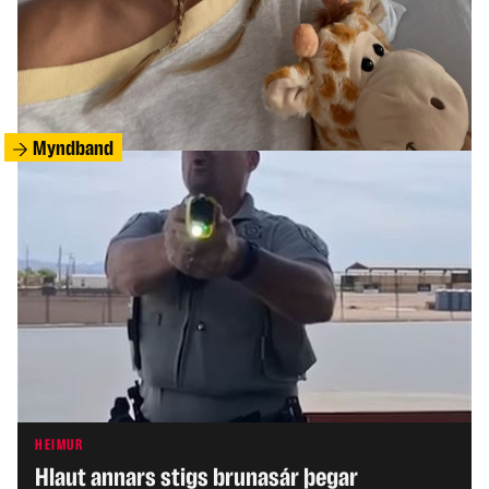
HEIMUR
Mæðgur grunaðar um fjöldamorð og sjálfsvíg
Myndband
HEIMUR
Hlaut annars stigs brunasár þegar