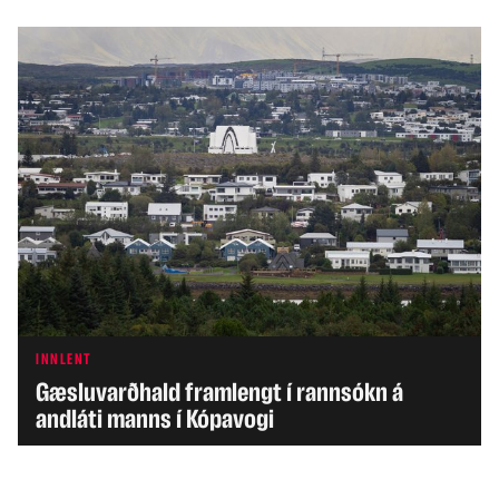
INNLENT
Gæsluvarðhald framlengt í rannsókn á
andláti manns í Kópavogi