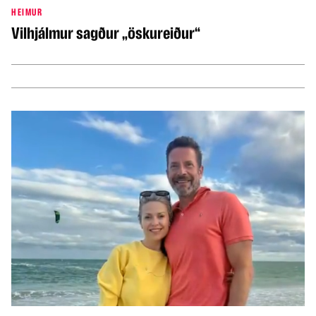
HEIMUR
Vilhjálmur sagður „öskureiður“