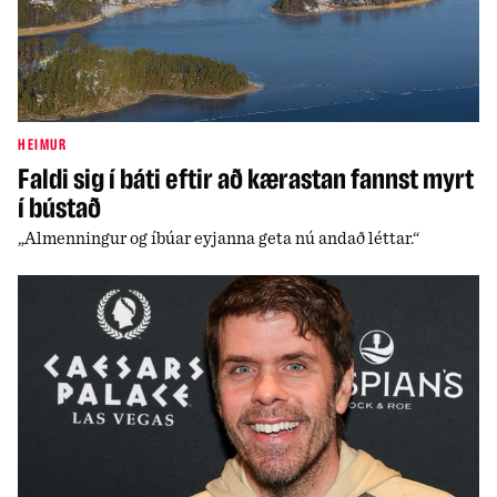
HEIMUR
Faldi sig í báti eftir að kærastan fannst myrt
í bústað
„Almenningur og íbúar eyjanna geta nú andað léttar.“