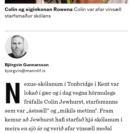
Colin og eiginkonan Rowena
Colin var afar vinsæll
starfsmaður skólans
Björgvin Gunnarsson
bjorgvin@mannlif.is
Nexus-skólanum í Tonbridge í Kent var
lokað í gær og í dag vegna hörmulegs
fráfalls Colin Jewhurst, starfsmanns
sem var „ástsæll“ og „mikils metinn“. Fram
kemur að Jewhurst hafi starfað hjá skólanum í
meira en sjö ár og verið afar vinsæll meðal