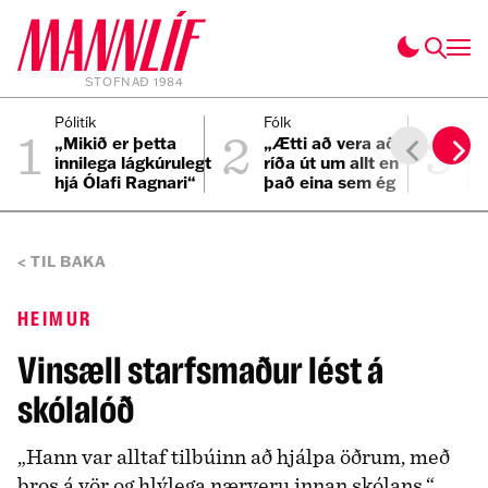
STOFNAÐ 1984
1
2
3
Pólitík
Fólk
Inn
„Mikið er þetta
„Ætti að vera að
Sa
innilega lágkúrulegt
ríða út um allt en
ma
hjá Ólafi Ragnari“
það eina sem ég
ba
get hugsað um er
Þr
bíllinn minn“
TIL BAKA
HEIMUR
Vinsæll starfsmaður lést á
skólalóð
„Hann var alltaf tilbúinn að hjálpa öðrum, með
bros á vör og hlýlega nærveru innan skólans.“