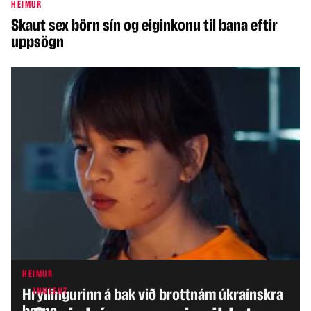
HEIMUR
Skaut sex börn sín og eiginkonu til bana eftir
uppsögn
HEIMUR
Hryllingurinn á bak við brottnám úkraínskra
INNLENT