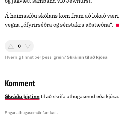
og jákvætt samband við Jewhurst.
Á heimasíðu skólans kom fram að lokað væri
vegna „ófyrirséðra og sérstakra aðstæðna“.
0
Hvernig finnst þér þessi grein?
Skrá inn til að kjósa
Komment
Skráðu þig inn
til að skrifa athugasemd eða kjósa.
Engar athugasemdir fundust.