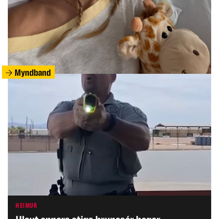
HEIMUR
Mæðgur grunaðar um fjöldamorð og sjálfsvíg
Myndband
HEIMUR