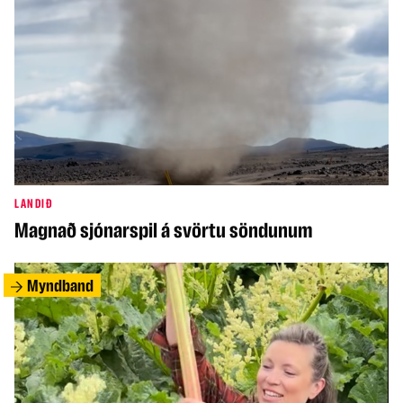
LANDIÐ
Magnað sjónarspil á svörtu söndunum
Myndband