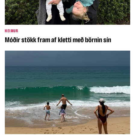
HEIMUR
Móðir stökk fram af kletti með börnin sín