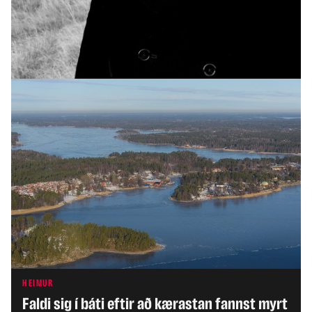
INNLENT
Yfirvöld halda áfram vöktun á moskítóflugum
og mítlum
HEIMUR
Faldi sig í báti eftir að kærastan fannst myrt