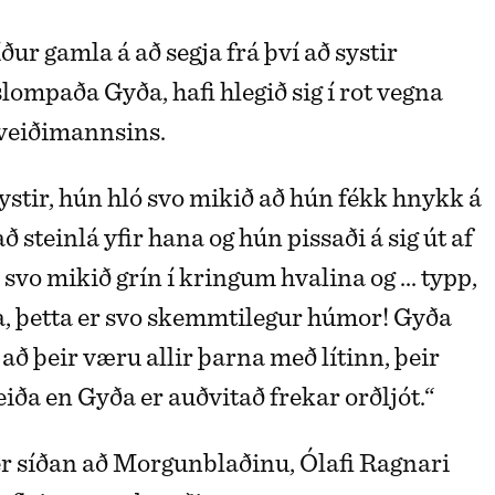
ur gamla á að segja frá því að systir
lompaða Gyða, hafi hlegið sig í rot vegna
lveiðimannsins.
stir, hún hló svo mikið að hún fékk hnykk á
ð steinlá yfir hana og hún pissaði á sig út af
 svo mikið grín í kringum hvalina og ... typp,
a, þetta er svo skemmtilegur húmor! Gyða
 að þeir væru allir þarna með lítinn, þeir
iða en Gyða er auðvitað frekar orðljót.“
r síðan að Morgunblaðinu, Ólafi Ragnari