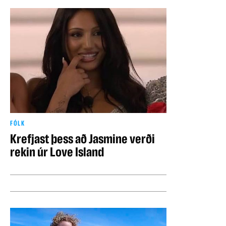
FÓLK
Krefjast þess að Jasmine verði
rekin úr Love Island