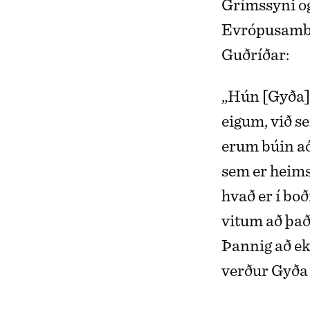
Grímssyni o
Evrópusamban
Guðríðar:
„Hún [Gyða] 
eigum, við s
erum búin að 
sem er heims
hvað er í boð
vitum að það 
Þannig að ekk
verður Gyða 