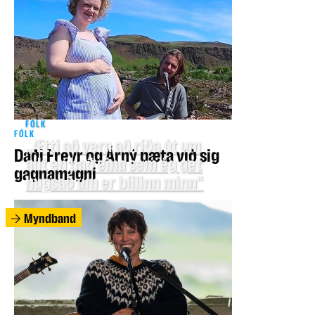
FÓLK
FÓLK
„Ætti að vera að ríða út um
Daði Freyr og Árný bæta við sig
allt en það eina sem ég get
gagnamagni
hugsað um er bíllinn minn“
Myndband