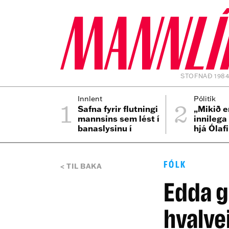
STOFNAÐ 198
1
2
Innlent
Pólitík
Safna fyrir flutningi
„Mikið e
mannsins sem lést í
innilega
banaslysinu í
hjá Ólaf
Þrengslum
FÓLK
TIL BAKA
Edda g
hvalv