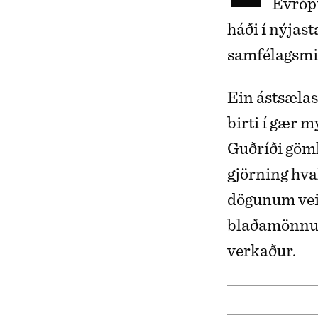
Evróp
háði í nýjas
samfélagsm
Ein ástsælas
birti í gær 
Guðríði göml
gjörning hva
dögunum veif
blaðamönnum 
verkaður.