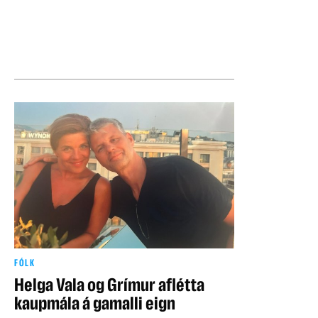
FÓLK
Helga Vala og Grímur aflétta
kaupmála á gamalli eign