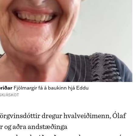
ðríðar
Fjölmargir fá á baukinn hjá Eddu
SKJÁSKOT
r og aðra andstæðinga