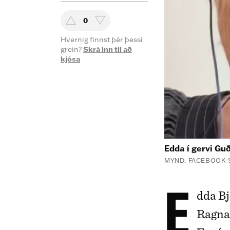
0
Hvernig finnst þér þessi
grein?
Skrá inn til að
kjósa
Edda í gervi Gu
MYND: FACEBOOK-
Edda Björgvinsdóttir dregur hvalveiðimenn, Ólaf
Ragna