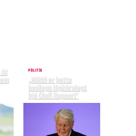
 út
PÓLITÍK
 sem
„Mikið er þetta
innilega lágkúrulegt
hjá Ólafi Ragnari“