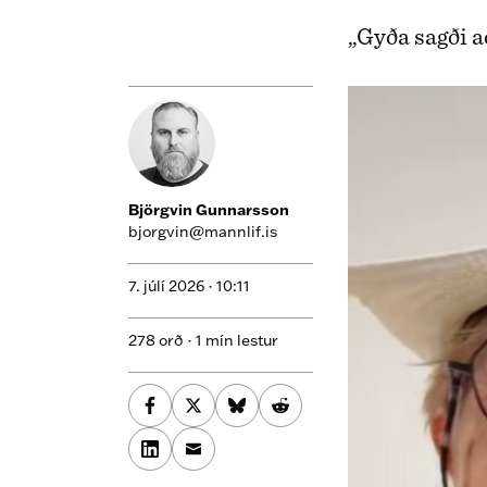
„Gyða sagði að
Björgvin Gunnarsson
bjorgvin@mannlif.is
7. júlí 2026 ·
10:11
278 orð · 1 mín lestur