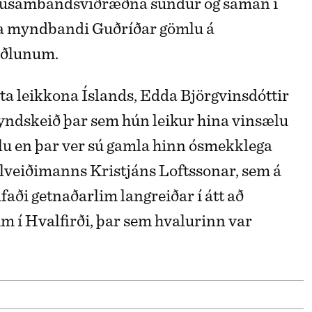
usambandsviðræðna sundur og saman í
ta myndbandi Guðríðar gömlu á
iðlunum.
ta leikkona Íslands, Edda Björgvinsdóttir
myndskeið þar sem hún leikur hina vinsælu
u en þar ver sú gamla hinn ósmekklega
lveiðimanns Kristjáns Loftssonar, sem á
aði getnaðarlim langreiðar í átt að
í Hvalfirði, þar sem hvalurinn var