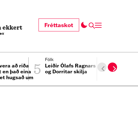
Fréttaskot
 ekkert
?“
5
6
Fólk
Innlent
vera að ríða
Leiðir Ólafs Ragnars
Hæðst að 
t en það eina
og Dorritar skilja
Morgunbl
et hugsað um
n minn“