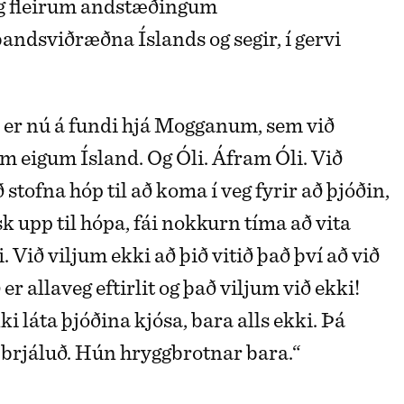
g fleirum andstæðingum
dsviðræðna Íslands og segir, í gervi
er nú á fundi hjá Mogganum, sem við
em eigum Ísland. Og Óli. Áfram Óli. Við
stofna hóp til að koma í veg fyrir að þjóðin,
k upp til hópa, fái nokkurn tíma að vita
i. Við viljum ekki að þið vitið það því að við
er allaveg eftirlit og það viljum við ekki!
i láta þjóðina kjósa, bara alls ekki. Þá
brjáluð. Hún hryggbrotnar bara.“