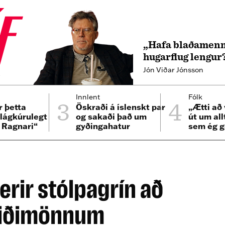
„Hafa blaðamenn
hugarflug lengur
Jón Viðar Jónsson
4
3
4
Innlent
Fólk
r þetta
Öskraði á íslenskt par
„Ætti að 
 lágkúrulegt
og sakaði það um
út um all
i Ragnari“
gyðingahatur
sem ég g
er bíllin
erir stólpagrín að
eiðimönnum