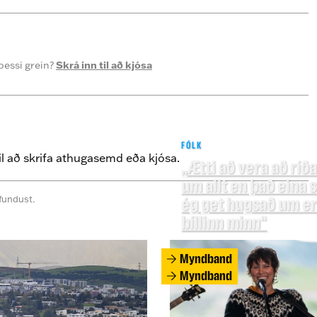
þessi grein?
Skrá inn til að kjósa
FÓLK
il að skrifa athugasemd eða kjósa.
„Ætti að vera að ríða
um allt en það eina
fundust.
ég get hugsað um er
bíllinn minn“
Myndband
Myndband