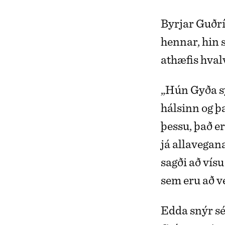
Byrjar Guðríð
hennar, hin s
athæfis hva
„Hún Gyða sy
hálsinn og þa
þessu, það er
já allavegan
sagði að vísu
sem eru að ve
Edda snýr sé