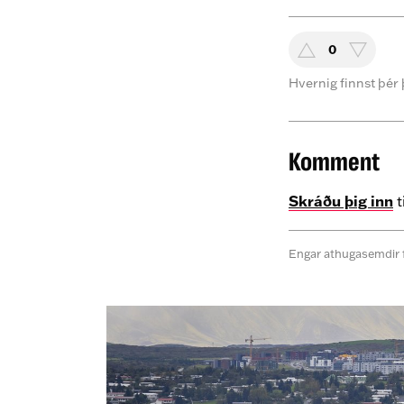
0
Hvernig finnst þér 
Komment
Skráðu þig inn
t
Engar athugasemdir 