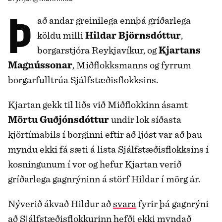
Það andar greinilega ennþá gríðarlega
köldu milli
Hildar Björnsdóttur
,
borgarstjóra Reykjavíkur, og
Kjartans
Magnússonar
, Miðflokksmanns og fyrrum
borgarfulltrúa Sjálfstæðisflokksins.
Kjartan gekk til liðs við Miðflokkinn ásamt
Mörtu Guðjónsdóttur
undir lok síðasta
kjörtímabils í borginni eftir að ljóst var að þau
myndu ekki fá sæti á lista Sjálfstæðisflokksins í
kosningunum í vor og hefur Kjartan verið
gríðarlega gagnrýninn á störf Hildar í mörg ár.
Nýverið ákvað Hildur að
svara
fyrir þá gagnrýni
að Sjálfstæðisflokkurinn hefði ekki myndað