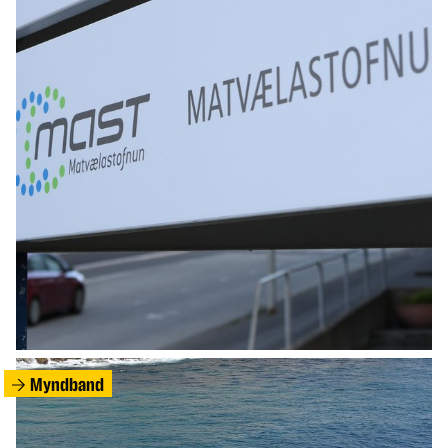
HEIMUR
Eldri kona kveikti í íbúð sinni þegar átti að
bera hana út
Myndband