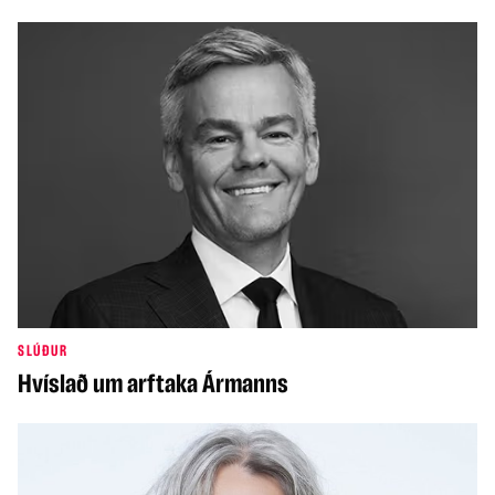
SLÚÐUR
Hvíslað um arftaka Ármanns