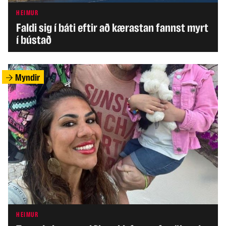
HEIMUR
Faldi sig í báti eftir að kærastan fannst myrt
í bústað
Myndir
HEIMUR