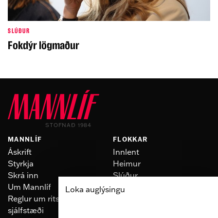
SLÚÐUR
Fokdýr lögmaður
STOFNAÐ 1984
MANNLÍF
FLOKKAR
Áskrift
Innlent
Styrkja
Heimur
Skrá inn
Slúður
Um Mannlíf
Skoðun
Loka auglýsingu
Reglur um ritstjórnarlegt
Fólk
sjálfstæði
Menning