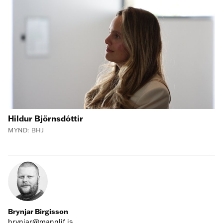
Hildur Björnsdóttir
MYND: BHJ
Brynjar Birgisson
brynjar@mannlif.is