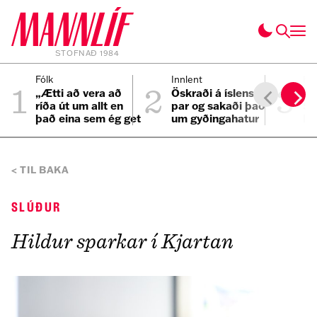
STOFNAÐ 1984
1
2
3
Fólk
Innlent
He
„Ætti að vera að
Öskraði á íslenskt
Ti
ríða út um allt en
par og sakaði það
Sy
það eina sem ég get
um gyðingahatur
lí
hugsað um er bíllinn
minn“
TIL BAKA
SLÚÐUR
Hildur sparkar í Kjartan