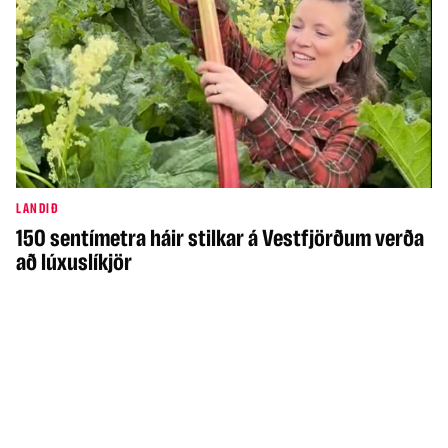
LANDIÐ
150 sentímetra háir stilkar á Vestfjörðum verða
að lúxuslíkjör