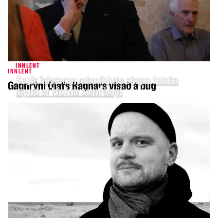
INNLENT
INNLENT
Segir háværan minnihluta skapa falska
Gagnrýni Ólafs Ragnars vísað á bug
mynd af klofnu samfélagi