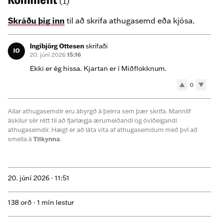
(1)
Skráðu þig inn
til að skrifa athugasemd eða kjósa.
Ingibjörg Ottesen
skrifaði
IO
20. júní 2026
15:16
Ekki er ég hissa. Kjartan er í Miðflokknum.
0
Allar athugasemdir eru ábyrgð á þeirra sem þær skrifa. Mannlíf
áskilur sér rétt til að fjarlægja ærumeiðandi og óviðeigandi
athugasemdir. Hægt er að láta vita af athugasemdum með því að
smella á
Tilkynna
.
20. júní 2026 ·
11:51
138 orð · 1 mín lestur