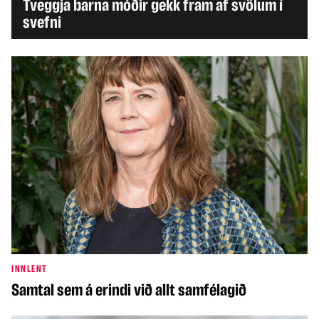
Tveggja barna móðir gekk fram af svölum í
svefni
INNLENT
Samtal sem á erindi við allt samfélagið