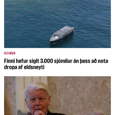
HEIMUR
Finni hefur siglt 3.000 sjómílur án þess að nota
dropa af eldsneyti