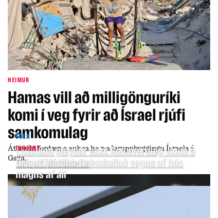
HEIMUR
Hamas vill að milligönguríki
komi í veg fyrir að Ísrael rjúfi
samkomulag
FÓLK
Átta ríki fordæma aukna hernaðaruppbyggingu Ísraels á
INNLENT
Líkaminn gleymir ekki: Raunveruleg vinna á
Gaza.
bak við áfallabata
Grænt Matcha-te innkallað vegna of hás
magns af áli