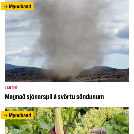
Myndband
LANDIÐ
Magnað sjónarspil á svörtu söndunum
Myndband