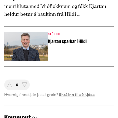
meirihluta með Miðflokknum og fékk Kjartan
heldur betur á baukinn frá Hildi ...
SLÚÐUR
Kjartan sparkar í Hildi
0
Hvernig finnst þér þessi grein?
Skrá inn til að kjósa
Komment