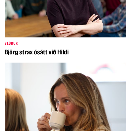
SLÚÐUR
Björg strax ósátt við Hildi