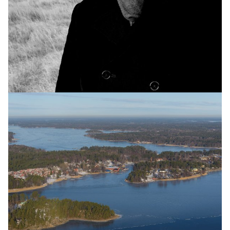
INNLENT
Yfirvöld halda áfram vöktun á moskítóflugum
og mítlum