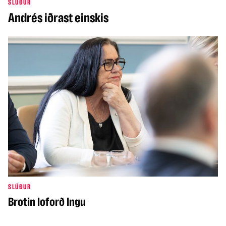
SLÚÐUR
Andrés iðrast einskis
SLÚÐUR
Brotin loforð Ingu