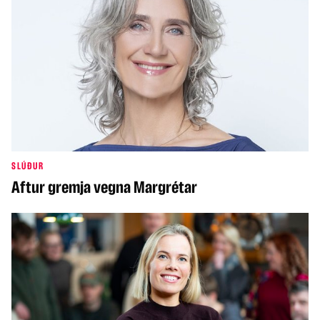
SLÚÐUR
Aftur gremja vegna Margrétar