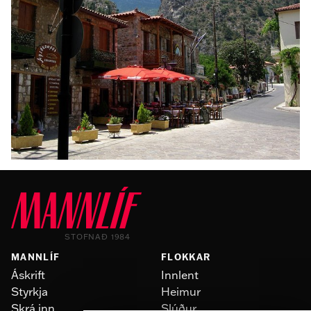
HEIMUR
Apaköttur réðst á 18 manns
STOFNAÐ 1984
MANNLÍF
FLOKKAR
Áskrift
Innlent
Styrkja
Heimur
Skrá inn
Slúður