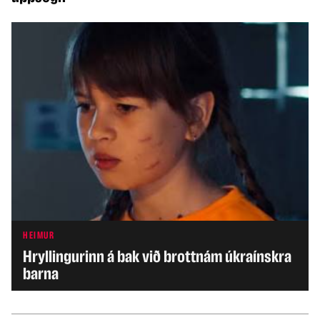
HEIMUR
Hryllingurinn á bak við brottnám úkraínskra
barna