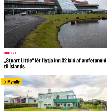
INNLENT
„Stuart Little“ lét flytja inn 32 kíló af amfetamíni
til Íslands
Myndir