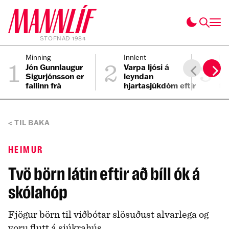
STOFNAÐ 1984
1
2
3
Minning
Innlent
Fól
Jón Gunnlaugur
Varpa ljósi á
Ei
Sigurjónsson er
leyndan
ei
fallinn frá
hjartasjúkdóm eftir
til
sviplegt andlát
Elmars
TIL BAKA
HEIMUR
Tvö börn látin eftir að bíll ók á
skólahóp
Fjögur börn til viðbótar slösuðust alvarlega og
voru flutt á sjúkrahús