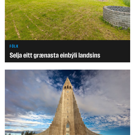
FÓLK
Selja eitt grænasta einbýli landsins