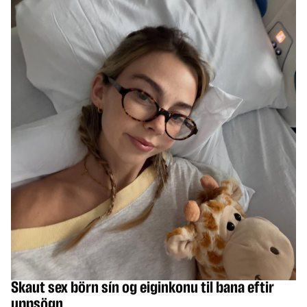
HEIMUR
Skaut sex börn sín og eiginkonu til bana eftir
uppsögn