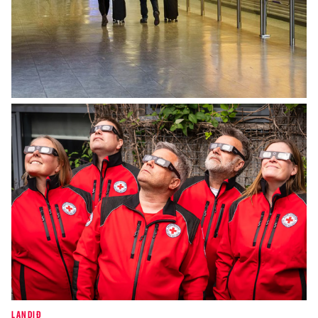
INNLENT
Breytingar í grunnskólum Íslands verða
innleiddar í tveimur áföngum
LANDIÐ