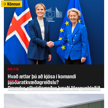
Könnun
PÓLITÍK
Hvað ætlar þú að kjósa í komandi
INNLENT
þjóðaratkvæðagreiðslu?
Dæmdur ofbeldismaður kærði Morgunblaðið