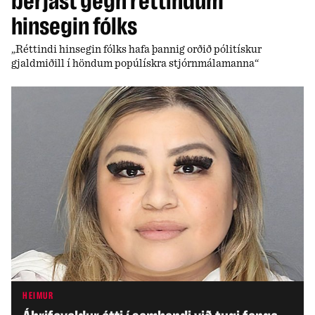
berjast gegn réttindum
hinsegin fólks
„Réttindi hinsegin fólks hafa þannig orðið pólitískur
gjaldmiðill í höndum popúlískra stjórnmálamanna“
HEIMUR