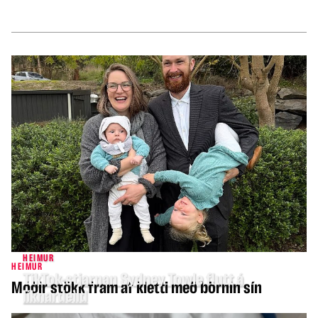
HEIMUR
HEIMUR
TikTok-stjarnan Sydney Towle flutt á
Móðir stökk fram af kletti með börnin sín
líknardeild