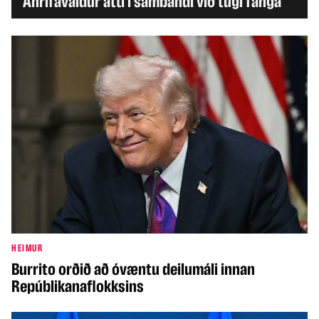
Áhrifavaldur átti í sambandi við tugi fanga
HEIMUR
Burrito orðið að óvæntu deilumáli innan
Repúblikanaflokksins