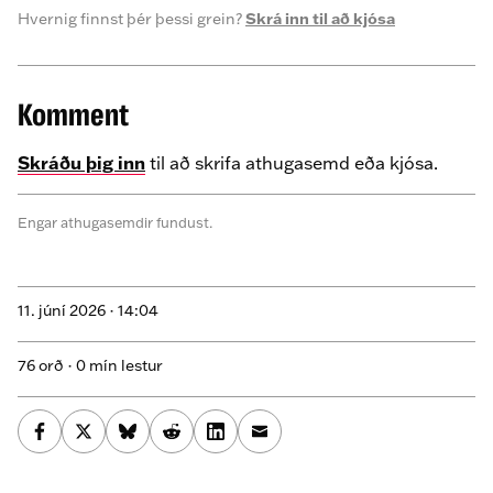
Hvernig finnst þér þessi grein?
Skrá inn til að kjósa
Komment
Skráðu þig inn
til að skrifa athugasemd eða kjósa.
Engar athugasemdir fundust.
11. júní 2026 ·
14:04
76 orð · 0 mín lestur