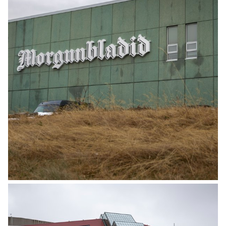
MINNING
Ófeigur Sigurpáll Hólmar Jóhannesson er
látinn