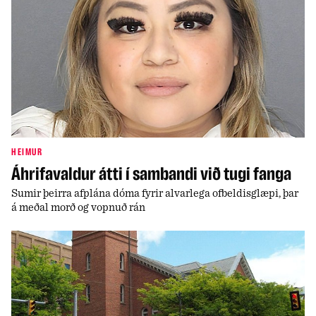
HEIMUR
Áhrifavaldur átti í sambandi við tugi fanga
Sumir þeirra afplána dóma fyrir alvarlega ofbeldisglæpi, þar
á meðal morð og vopnuð rán