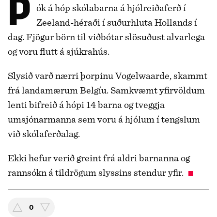
Þrír létust, þar af tvö börn, þegar fólksbíll
ók á hóp skólabarna á hjólreiðaferð í
Zeeland-héraði í suðurhluta Hollands í
dag. Fjögur börn til viðbótar slösuðust alvarlega
og voru flutt á sjúkrahús.
Slysið varð nærri þorpinu Vogelwaarde, skammt
frá landamærum Belgíu. Samkvæmt yfirvöldum
lenti bifreið á hópi 14 barna og tveggja
umsjónarmanna sem voru á hjólum í tengslum
við skólaferðalag.
Ekki hefur verið greint frá aldri barnanna og
rannsókn á tildrögum slyssins stendur yfir.
0