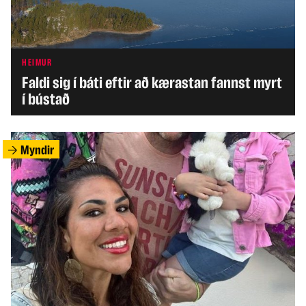
HEIMUR
Faldi sig í báti eftir að kærastan fannst myrt
í bústað
Myndir