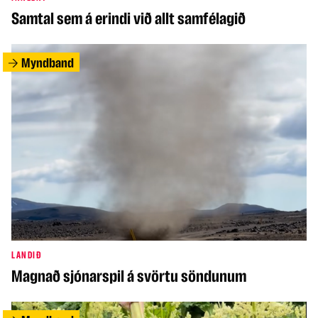
Samtal sem á erindi við allt samfélagið
Myndband
LANDIÐ
Magnað sjónarspil á svörtu söndunum