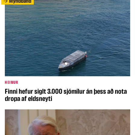
Myndband
HEIMUR
Finni hefur siglt 3.000 sjómílur án þess að nota
dropa af eldsneyti