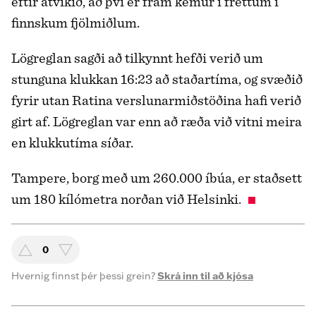
eftir atvikið, að því er fram kemur í fréttum í
finnskum fjölmiðlum.
Lögreglan sagði að tilkynnt hefði verið um
stunguna klukkan 16:23 að staðartíma, og svæðið
fyrir utan Ratina verslunarmiðstöðina hafi verið
girt af. Lögreglan var enn að ræða við vitni meira
en klukkutíma síðar.
Tampere, borg með um 260.000 íbúa, er staðsett
um 180 kílómetra norðan við Helsinki.
0
Hvernig finnst þér þessi grein?
Skrá inn til að kjósa