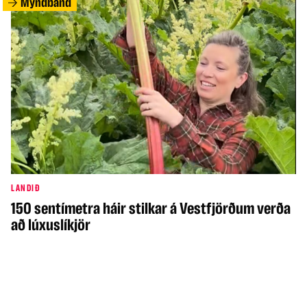
Myndband
LANDIÐ
150 sentímetra háir stilkar á Vestfjörðum verða
að lúxuslíkjör