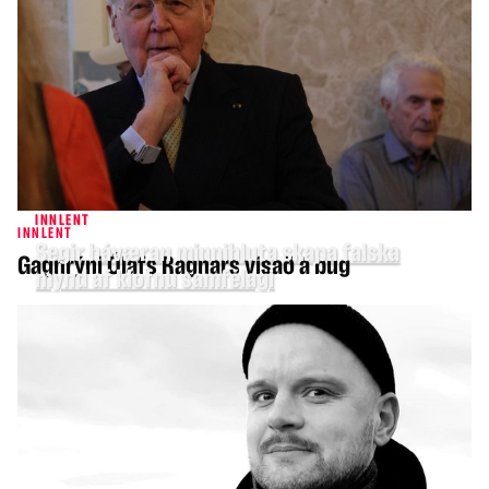
INNLENT
INNLENT
Segir háværan minnihluta skapa falska
Gagnrýni Ólafs Ragnars vísað á bug
mynd af klofnu samfélagi