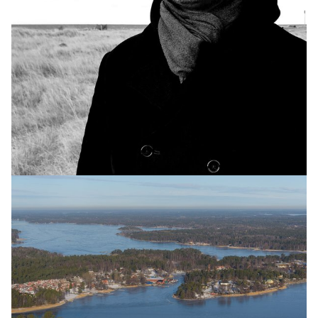
INNLENT
Yfirvöld halda áfram vöktun á moskítóflugum
og mítlum