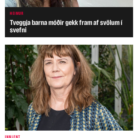
HEIMUR
Tveggja barna móðir gekk fram af svölum í
svefni
INNLENT