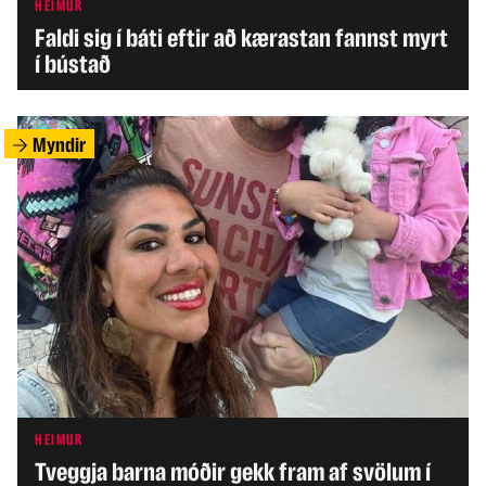
HEIMUR
Faldi sig í báti eftir að kærastan fannst myrt
í bústað
Myndir
HEIMUR
Tveggja barna móðir gekk fram af svölum í