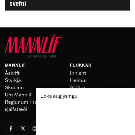
svefni
STOFNAÐ 1984
MANNLÍF
FLOKKAR
Áskrift
Innlent
Styrkja
Heimur
Skrá inn
Slúður
Um Mannlíf
Skoðun
Loka auglýsingu
Reglur um ritstjórnarlegt
Fólk
sjálfstæði
Menning