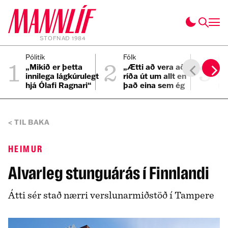
STOFNAÐ 1984
1
2
3
Pólitík
Fólk
Inn
„Mikið er þetta
„Ætti að vera að
Ös
innilega lágkúrulegt
ríða út um allt en
pa
hjá Ólafi Ragnari“
það eina sem ég
um
get hugsað um er
bíllinn minn“
TIL BAKA
HEIMUR
Alvarleg stunguárás í Finnlandi
Átti sér stað nærri verslunarmiðstöð í Tampere