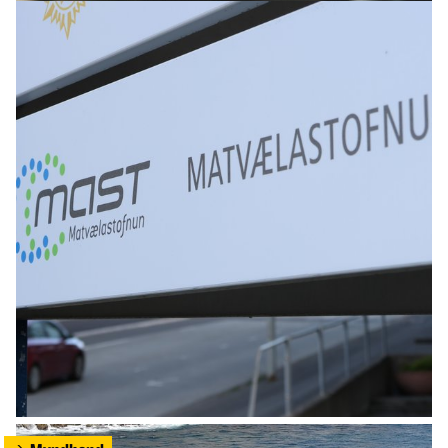
HEIMUR
Eldri kona kveikti í íbúð sinni þegar átti að
bera hana út