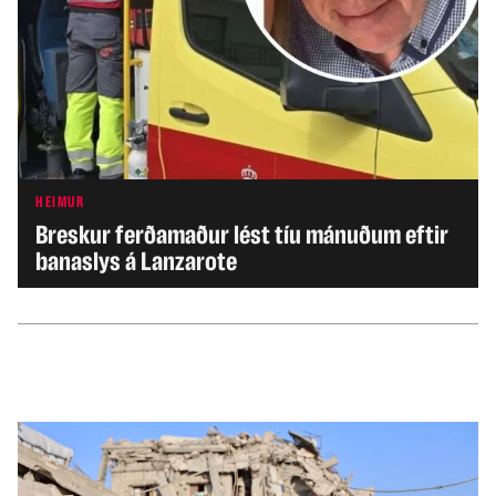
HEIMUR
Breskur ferðamaður lést tíu mánuðum eftir
banaslys á Lanzarote