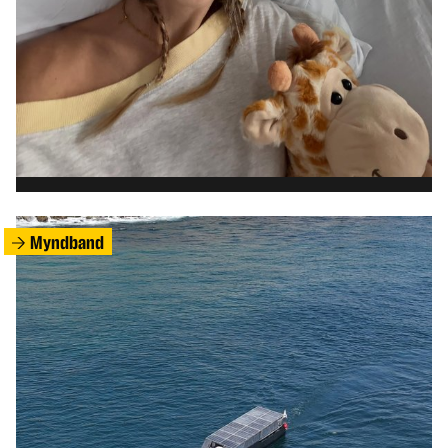
HEIMUR
Eldri kona kveikti í íbúð sinni þegar átti að
bera hana út
Myndband