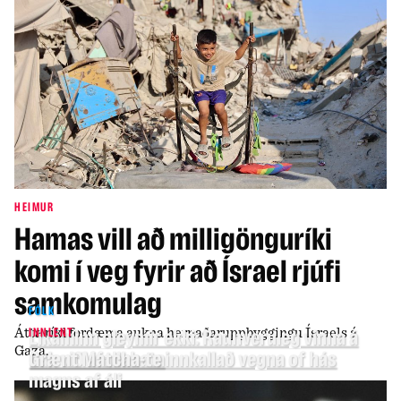
HEIMUR
Hamas vill að milligönguríki
komi í veg fyrir að Ísrael rjúfi
samkomulag
FÓLK
Átta ríki fordæma aukna hernaðaruppbyggingu Ísraels á
INNLENT
Líkaminn gleymir ekki: Raunveruleg vinna á
Gaza.
bak við áfallabata
Grænt Matcha-te innkallað vegna of hás
magns af áli