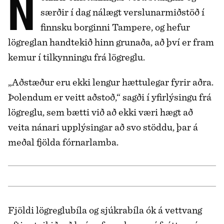
Nokkrir einstaklingar voru stungnir og
særðir í dag nálægt verslunarmiðstöð í
finnsku borginni Tampere, og hefur
lögreglan handtekið hinn grunaða, að því er fram
kemur í tilkynningu frá lögreglu.
„Aðstæður eru ekki lengur hættulegar fyrir aðra.
Þolendum er veitt aðstoð,“ sagði í yfirlýsingu frá
lögreglu, sem bætti við að ekki væri hægt að
veita nánari upplýsingar að svo stöddu, þar á
meðal fjölda fórnarlamba.
Fjöldi lögreglubíla og sjúkrabíla ók á vettvang