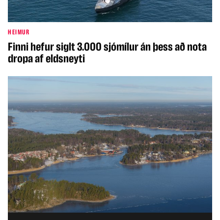
HEIMUR
Finni hefur siglt 3.000 sjómílur án þess að nota
dropa af eldsneyti