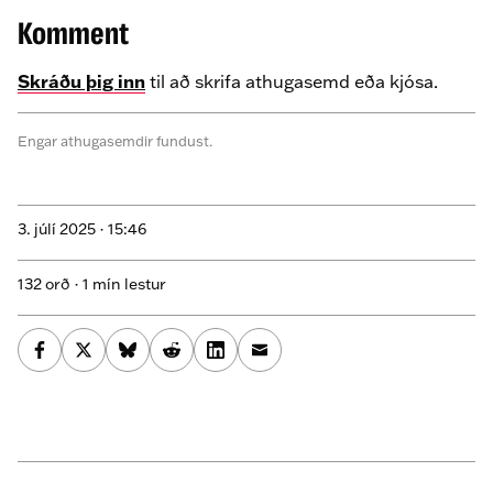
Komment
Skráðu þig inn
til að skrifa athugasemd eða kjósa.
Engar athugasemdir fundust.
3. júlí 2025 ·
15:46
132 orð · 1 mín lestur