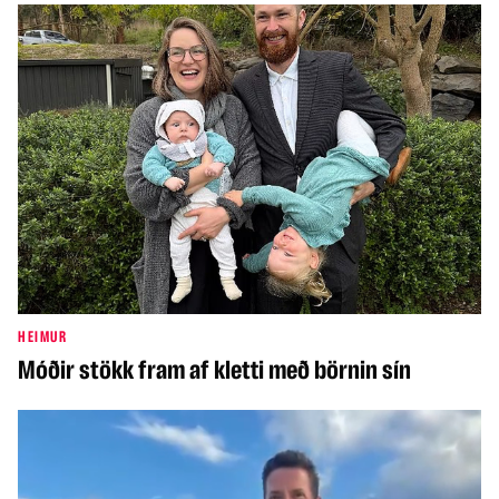
HEIMUR
Móðir stökk fram af kletti með börnin sín