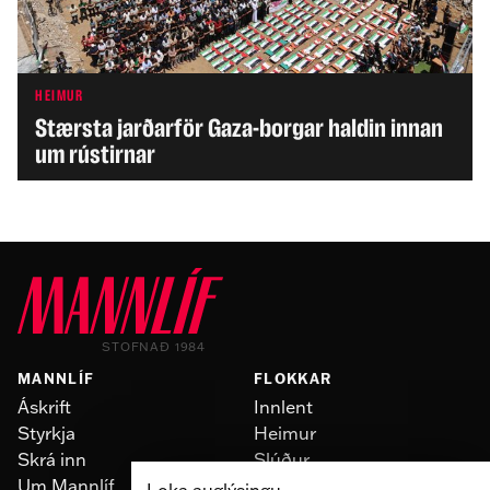
HEIMUR
Stærsta jarðarför Gaza-borgar haldin innan
um rústirnar
STOFNAÐ 1984
MANNLÍF
FLOKKAR
Áskrift
Innlent
Styrkja
Heimur
Skrá inn
Slúður
Um Mannlíf
Skoðun