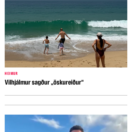
HEIMUR
Vilhjálmur sagður „öskureiður“