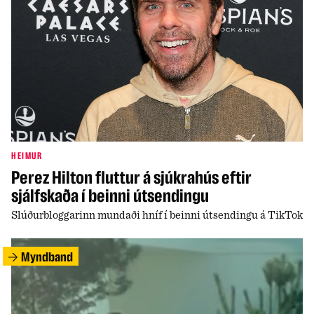
HEIMUR
Perez Hilton fluttur á sjúkrahús eftir
sjálfskaða í beinni útsendingu
Slúðurbloggarinn mundaði hníf í beinni útsendingu á TikTok
Myndband