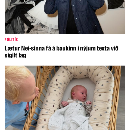
PÓLITÍK
Lætur Nei-sinna fá á baukinn í nýjum texta við
sígilt lag