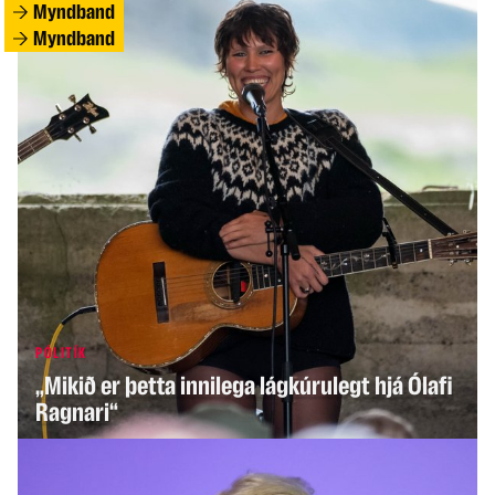
Myndband
Myndband
INNLENT
PÓLITÍK
Öskraði á íslenskt par og sakaði það um
„Mikið er þetta innilega lágkúrulegt hjá Ólafi
gyðingahatur
Ragnari“