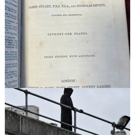
HEIMUR
Þrjátíu og fimm ára karlmaður ákærður eftir
andlát níu ára stúlku í Skotlandi