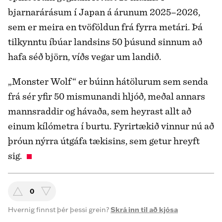
bjarnarárásum í Japan á árunum 2025–2026,
sem er meira en tvöföldun frá fyrra metári. Þá
tilkynntu íbúar landsins 50 þúsund sinnum að
hafa séð björn, víðs vegar um landið.
„Monster Wolf“ er búinn hátölurum sem senda
frá sér yfir 50 mismunandi hljóð, meðal annars
mannsraddir og hávaða, sem heyrast allt að
einum kílómetra í burtu. Fyrirtækið vinnur nú að
þróun nýrra útgáfa tækisins, sem getur hreyft
sig.
0
Hvernig finnst þér þessi grein?
Skrá inn til að kjósa