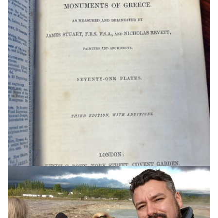
HEIMUR
Þrjátíu og fimm ára karlmaður ákærður eftir
andlát níu ára stúlku í Skotlandi