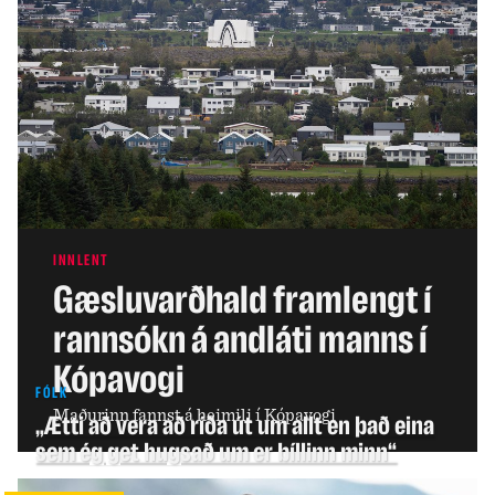
INNLENT
Gæsluvarðhald framlengt í
rannsókn á andláti manns í
Kópavogi
FÓLK
Maðurinn fannst á heimili í Kópavogi
„Ætti að vera að ríða út um allt en það eina
sem ég get hugsað um er bíllinn minn“