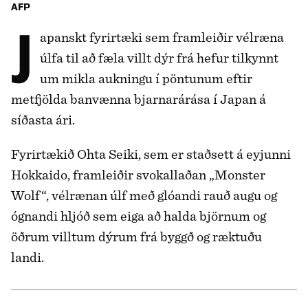
AFP
Japanskt fyrirtæki sem framleiðir vélræna
úlfa til að fæla villt dýr frá hefur tilkynnt
um mikla aukningu í pöntunum eftir
metfjölda banvænna bjarnarárása í Japan á
síðasta ári.
Fyrirtækið Ohta Seiki, sem er staðsett á eyjunni
Hokkaido, framleiðir svokallaðan „Monster
Wolf“, vélrænan úlf með glóandi rauð augu og
ógnandi hljóð sem eiga að halda björnum og
öðrum villtum dýrum frá byggð og ræktuðu
landi.