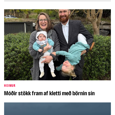
HEIMUR
Móðir stökk fram af kletti með börnin sín