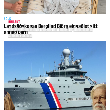
FÓLK
INNLENT
Landsliðskonan Berglind Björg eignaðist sitt
Áhöfn Bandero vísað úr landi og bönnuð
annað barn
endurkoma