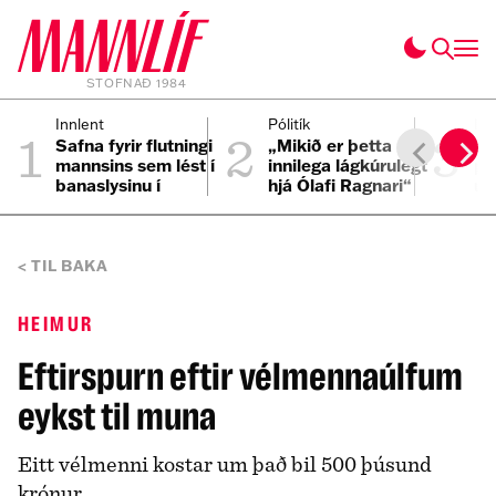
STOFNAÐ 1984
1
2
3
Innlent
Pólitík
Inn
Safna fyrir flutningi
„Mikið er þetta
Ös
mannsins sem lést í
innilega lágkúrulegt
pa
banaslysinu í
hjá Ólafi Ragnari“
um
Þrengslum
TIL BAKA
HEIMUR
Eftirspurn eftir vélmennaúlfum
eykst til muna
Eitt vélmenni kostar um það bil 500 þúsund
krónur