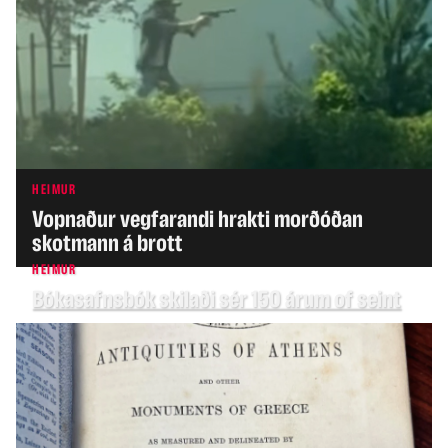
HEIMUR
Vopnaður vegfarandi hrakti morðóðan
skotmann á brott
HEIMUR
Bókasafnsbók skilaði sér 150 árum of seint