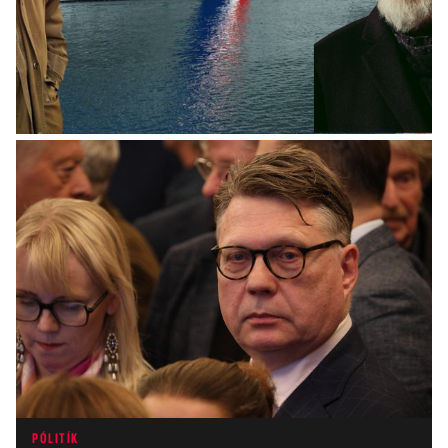
HEIMUR
„Maðurinn með ljáinn“ skelfdi sjúklinga á
þaki spítala
PÓLITÍK