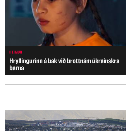
HEIMUR
Hryllingurinn á bak við brottnám úkraínskra
barna