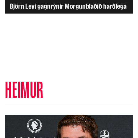
Björn Leví gagnrýnir Morgunblaðið harðlega
HEIMUR