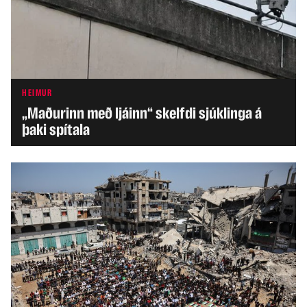
HEIMUR
„Maðurinn með ljáinn“ skelfdi sjúklinga á
þaki spítala