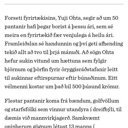
Forseti fyrirtækisins, Yuji Ohta, segir að um 50
pantanir hafi þegar borist á þessu ári, sem sé
meira en fyrirtækið fær venjulega á heilu ári.
Framleiðslan sé handunnin og því geti afhending
tekið allt að tvo til þrjá mánuði. Að sögn Ohta
hefur aukin vitund um hættuna sem fylgir
björnum og þörfin fyrir öryggisráðstafanir leitt
til aukinnar eftirspurnar eftir búnaðinum. Eitt
vélmenni kostar um það bil 500 þúsund krónur.
Flestar pantanir koma frá bændum, golfvöllum
og starfsfólki sem vinnur utandyra í dreifbýli, til
dæmis við mannvirkjagerð. Samkvæmt
opinberum gögnum létust 13 manns í