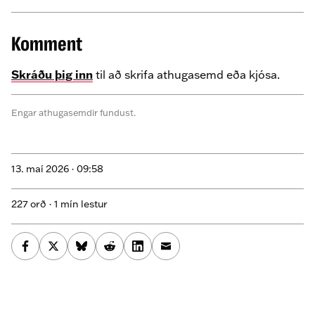
Komment
Skráðu þig inn
til að skrifa athugasemd eða kjósa.
Engar athugasemdir fundust.
13. maí 2026 ·
09:58
227 orð · 1 mín lestur