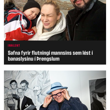
INNLENT
Safna fyrir flutningi mannsins sem lést í
banaslysinu í Þrengslum