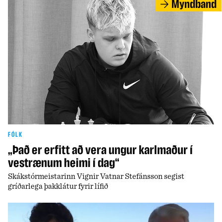
Myndband
FÓLK
„Það er erfitt að vera ungur karlmaður í
vestrænum heimi í dag“
Skákstórmeistarinn Vignir Vatnar Stefánsson segist
gríðarlega þakklátur fyrir lífið