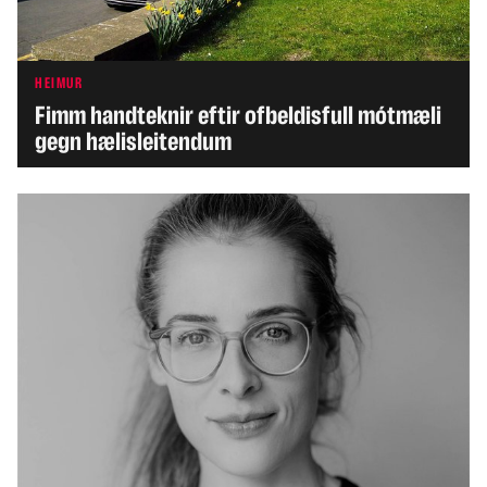
HEIMUR
Fimm handteknir eftir ofbeldisfull mótmæli
gegn hælisleitendum