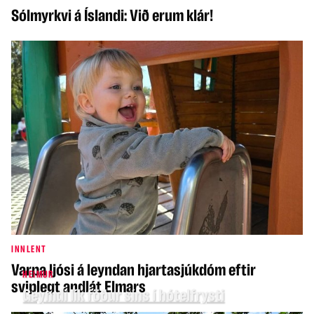
Sólmyrkvi á Íslandi: Við erum klár!
INNLENT
Varpa ljósi á leyndan hjartasjúkdóm eftir
HEIMUR
sviplegt andlát Elmars
Geymdi lík föður síns í hótelfrysti