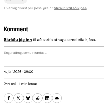
Hvernig finnst þér þessi grein?
Skrá inn til að kjósa
Komment
Skráðu þig inn
til að skrifa athugasemd eða kjósa.
Engar athugasemdir fundust.
4. júlí 2026 ·
09:00
244 orð · 1 mín lestur