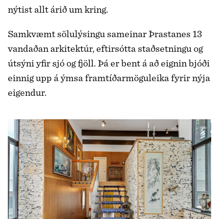
nýtist allt árið um kring.
Samkvæmt sölulýsingu sameinar Þrastanes 13
vandaðan arkitektúr, eftirsótta staðsetningu og
útsýni yfir sjó og fjöll. Þá er bent á að eignin bjóði
einnig upp á ýmsa framtíðarmöguleika fyrir nýja
eigendur.