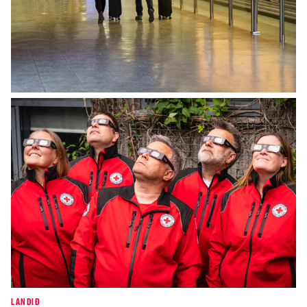
INNLENT
Breytingar í grunnskólum Íslands verða
innleiddar í tveimur áföngum
LANDIÐ