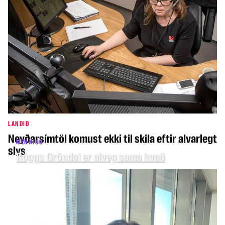
LANDIÐ
Neyðarsímtöl komust ekki til skila eftir alvarlegt
MENNING
slys
Röggu Gröndal er alveg sama hvað