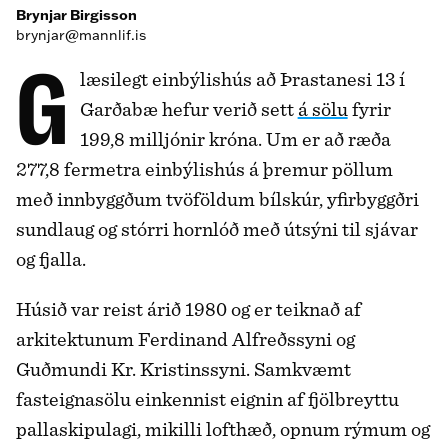
Brynjar Birgisson
brynjar@mannlif.is
Glæsilegt einbýlishús að Þrastanesi 13 í
Garðabæ hefur verið sett
á sölu
fyrir
199,8 milljónir króna. Um er að ræða
277,8 fermetra einbýlishús á þremur pöllum
með innbyggðum tvöföldum bílskúr, yfirbyggðri
sundlaug og stórri hornlóð með útsýni til sjávar
og fjalla.
Húsið var reist árið 1980 og er teiknað af
arkitektunum Ferdinand Alfreðssyni og
Guðmundi Kr. Kristinssyni. Samkvæmt
fasteignasölu einkennist eignin af fjölbreyttu
palla­skipulagi, mikilli lofthæð, opnum rýmum og