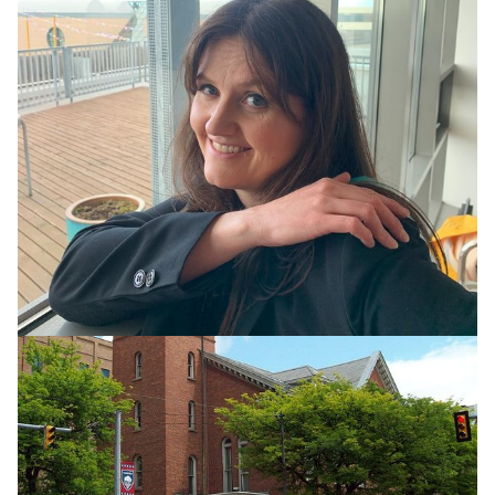
HEIMUR
Apaköttur réðst á 18 manns