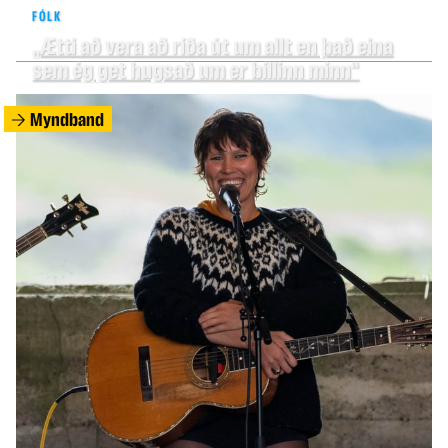
FÓLK
„Ætti að vera að ríða út um allt en það eina
sem ég get hugsað um er bíllinn minn“
Myndband
FÓLK
Leiðir Ólafs Ragnars og Dorritar skilja