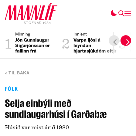
STOFNAÐ 1984
1
2
3
Minning
Innlent
Fól
Jón Gunnlaugur
Varpa ljósi á
Ei
Sigurjónsson er
leyndan
ei
fallinn frá
hjartasjúkdóm eftir
til
sviplegt andlát
Elmars
TIL BAKA
FÓLK
Selja einbýli með
sundlaugarhúsi í Garðabæ
Húsið var reist árið 1980