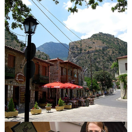
INNLENT
Óvissa með prestaval í Kópavogi