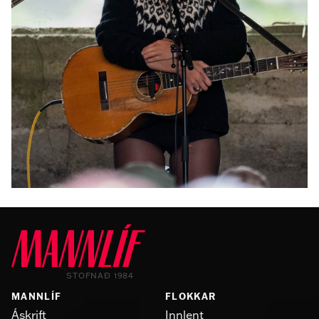
FÓLK
Landsliðskonan Berglind Björg eignaðist sitt
annað barn
STOFNAÐ 1984
MANNLÍF
FLOKKAR
Áskrift
Innlent