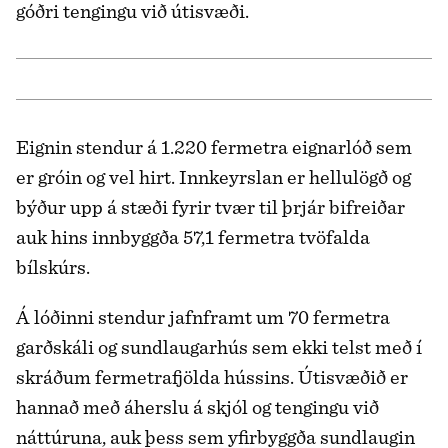
góðri tengingu við útisvæði.
Eignin stendur á 1.220 fermetra eignarlóð sem
er gróin og vel hirt. Innkeyrslan er hellulögð og
býður upp á stæði fyrir tvær til þrjár bifreiðar
auk hins innbyggða 57,1 fermetra tvöfalda
bílskúrs.
Á lóðinni stendur jafnframt um 70 fermetra
garðskáli og sundlaugarhús sem ekki telst með í
skráðum fermetrafjölda hússins. Útisvæðið er
hannað með áherslu á skjól og tengingu við
náttúruna, auk þess sem yfirbyggða sundlaugin