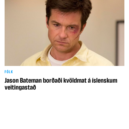
FÓLK
Jason Bateman borðaði kvöldmat á íslenskum
veitingastað