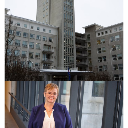
HEIMUR
Nokkrir særðir eftir skotárás í Danmörku