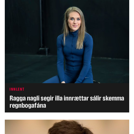
INNLENT
Ragga nagli segir illa innrættar sálir skemma
regnbogafána