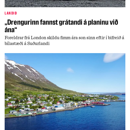
LANDIÐ
„Drengurinn fannst grátandi á planinu við
ána“
Foreldrar frá London skildu fimm ára son sinn eftir í bifreið á
bílastæði á Suðurlandi