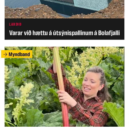
LANDIÐ
Varar við hættu á útsýnispallinum á Bolafjalli
Myndband