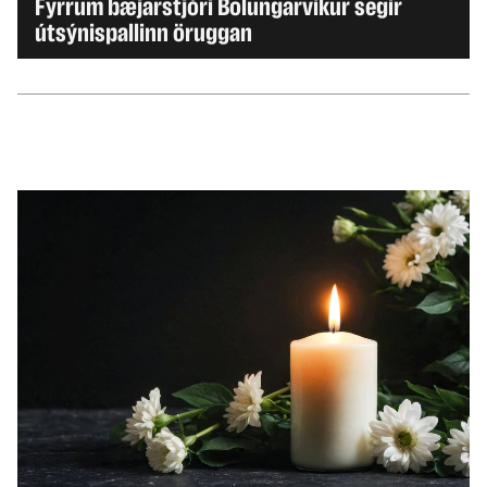
Fyrrum bæjarstjóri Bolungarvíkur segir
útsýnispallinn öruggan