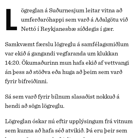
Lögreglan á Suðurnesjum leitar vitna að
umferðaróhappi sem varð á Aðalgötu við
Nettó í Reykjanesbæ síðdegis í gær.
Samkvæmt færslu lögreglu á samfélagsmiðlum
var ekið á gangandi vegfaranda um klukkan
14:20. Ökumaðurinn mun hafa ekið af vettvangi
án þess að stöðva eða huga að þeim sem varð
fyrir bifreiðinni.
Sá sem varð fyrir bílnum slasaðist nokkuð á
hendi að sögn lögreglu.
Lögreglan óskar nú eftir upplýsingum frá vitnum
sem kunna að hafa séð atvikið. Þá eru þeir sem