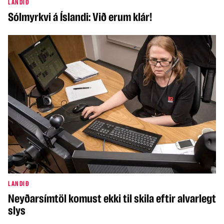
LANDIÐ
Sólmyrkvi á Íslandi: Við erum klár!
LANDIÐ
Neyðarsímtöl komust ekki til skila eftir alvarlegt
slys