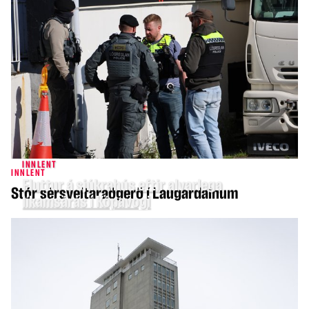
INNLENT
INNLENT
Fluttur á sjúkrahús eftir alvarlega
Stór sérsveitaraðgerð í Laugardalnum
líkamsárás í Kópavogi