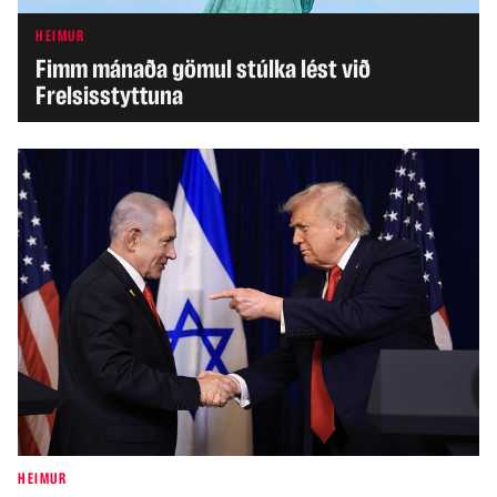
HEIMUR
Fimm mánaða gömul stúlka lést við
Frelsisstyttuna
HEIMUR