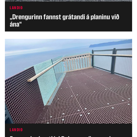
LANDIÐ
„Drengurinn fannst grátandi á planinu við
ána“
LANDIÐ