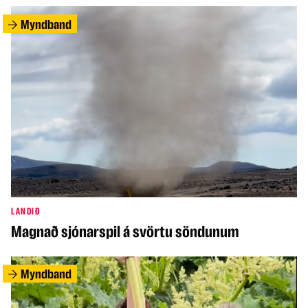
Myndband
LANDIÐ
Magnað sjónarspil á svörtu söndunum
Myndband