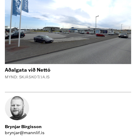
Aðalgata við Nettó
MYND: SKJÁSKOT/JA.IS
Brynjar Birgisson
brynjar@mannlif.is