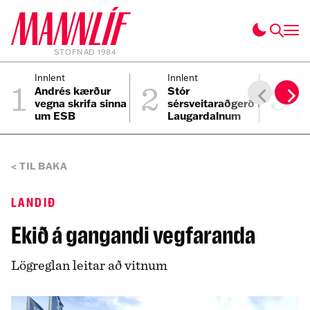
STOFNAÐ 1984
1
2
3
Innlent
Innlent
Inn
Andrés kærður
Stór
Fy
vegna skrifa sinna
sérsveitaraðgerð í
sæ
um ESB
Laugardalnum
fo
TIL BAKA
LANDIÐ
Ekið á gangandi vegfaranda
Lögreglan leitar að vitnum