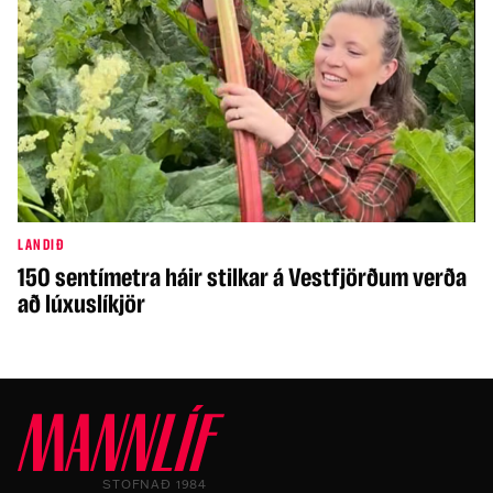
LANDIÐ
150 sentímetra háir stilkar á Vestfjörðum verða
að lúxuslíkjör
STOFNAÐ 1984