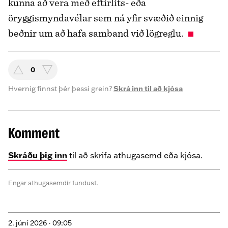
kunna að vera með eftirlits- eða
öryggismyndavélar sem ná yfir svæðið einnig
beðnir um að hafa samband við lögreglu.
0
Hvernig finnst þér þessi grein?
Skrá inn til að kjósa
Komment
Skráðu þig inn
til að skrifa athugasemd eða kjósa.
Engar athugasemdir fundust.
2. júní 2026 ·
09:05