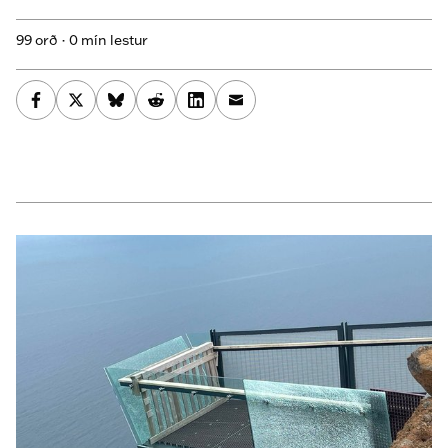
99 orð · 0 mín lestur