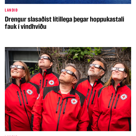
LANDIÐ
Drengur slasaðist lítillega þegar hoppukastali
fauk í vindhviðu