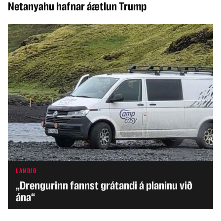
Netanyahu hafnar áætlun Trump
LANDIÐ
„Drengurinn fannst grátandi á planinu við
ána“