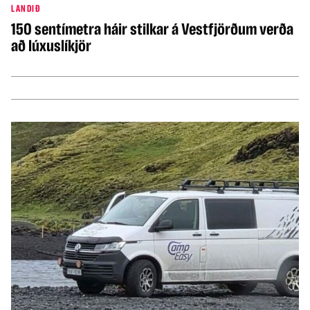
LANDIÐ
150 sentímetra háir stilkar á Vestfjörðum verða
að lúxuslíkjör