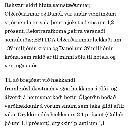
Rekstur eldri hluta samstæðunnar,
Ölgerðarinnar og Danól, var undir væntingum
stjórnenda en sala þeirra jókst aðeins um 1,2
prósent. Rekstrarafkoma þeirra versnaði
sömuleiðis; EBITDA Ölgerðarinnar lækkaði um
137 milljónir króna og Danól um 37 milljónir
króna, sem rakið er til minni sölu til hótela og
veitingastaða.
Til að bregðast við hækkandi
framleiðslukostnaði vegna hækkana á olíu- og
álverði á heimsmarkaði hefur Ölgerðin boðað
verðhækkanir á vörum sínum sem taka gildi eftir
viku. Drykkir í dós hækka um 2,1 prósent (Collab
þó um 1,1 prósent), drykkir í plasti um 1,1