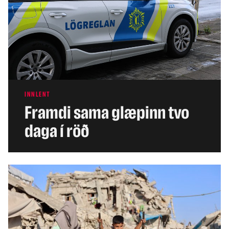
INNLENT
Framdi sama glæpinn tvo
daga í röð