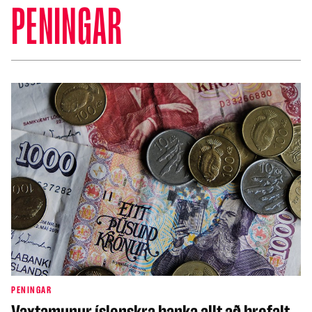
PENINGAR
PENINGAR
Vaxtamunur íslenskra banka allt að þrefalt