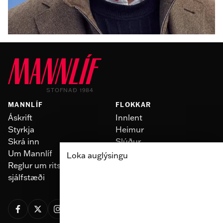
Engar eignir fundust í þrotabúi Pizza 67
STOFNAÐ 1984
MANNLÍF
FLOKKAR
Áskrift
Innlent
Styrkja
Heimur
Skrá inn
Slúður
Um Mannlíf
Skoðun
Loka auglýsingu
Reglur um ritstjórnarlegt
Fólk
sjálfstæði
Menning