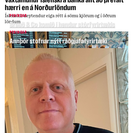
hærri en á Norðurlöndum
Íslenskir neytendur eiga rétt á sömu kjörum og í öðrum
PENINGAR
löndum
Brauð & Co komið í hendur stórfyrirtækis
PENINGAR
Annþór stofnar nýtt ráðgjafafyrirtæki