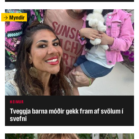
Myndir
HEIMUR
Tveggja barna móðir gekk fram af svölum í
svefni