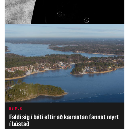
Yfirvöld halda áfram vöktun á moskítóflugum
og mítlum
HEIMUR
Faldi sig í báti eftir að kærastan fannst myrt
í bústað