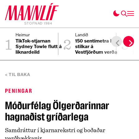
STOFNAÐ 1984
1
2
3
Heimur
Landið
He
TikTok-stjarnan
150 sentímetra háir
Fi
Sydney Towle flutt á
stilkar á
3.
líknardeild
Vestfjörðum verða
þe
að lúxuslíkjör
af
TIL BAKA
PENINGAR
Móðurfélag Ölgerðarinnar
hagnaðist gríðarlega
Samdráttur í kjarnarekstri og boðaðar
verðhækkanir