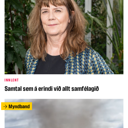
INNLENT
Samtal sem á erindi við allt samfélagið
Myndband