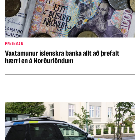
PENINGAR
Vaxtamunur íslenskra banka allt að þrefalt
hærri en á Norðurlöndum