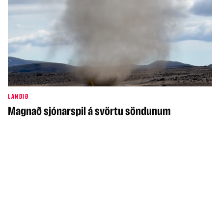
LANDIÐ
Magnað sjónarspil á svörtu söndunum