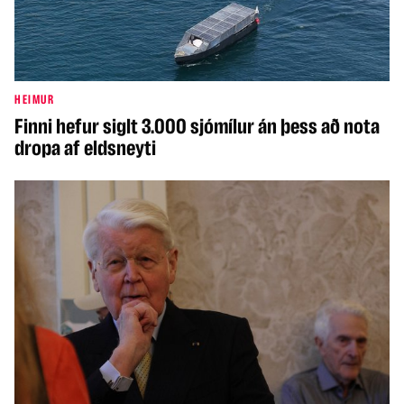
HEIMUR
Finni hefur siglt 3.000 sjómílur án þess að nota
dropa af eldsneyti