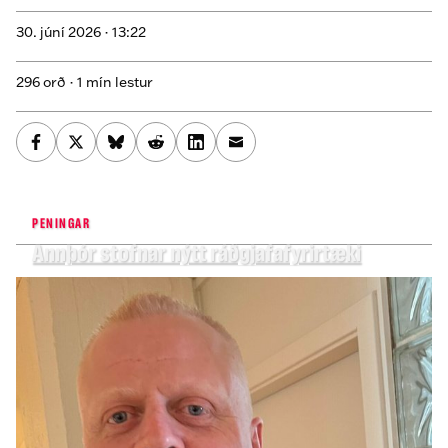
30. júní 2026 ·
13:22
296 orð · 1 mín lestur
PENINGAR
Annþór stofnar nýtt ráðgjafafyrirtæki