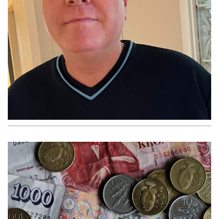
PENINGAR
Íslendingur knésetti easyJet