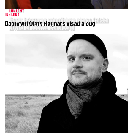
INNLENT
INNLENT
Segir háværan minnihluta skapa falska
Gagnrýni Ólafs Ragnars vísað á bug
mynd af klofnu samfélagi
INNLENT