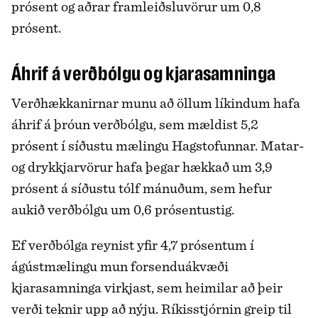
prósent og aðrar framleiðsluvörur um 0,8
prósent.
Áhrif á verðbólgu og kjarasamninga
Verðhækkanirnar munu að öllum líkindum hafa
áhrif á þróun verðbólgu, sem mældist 5,2
prósent í síðustu mælingu Hagstofunnar. Matar-
og drykkjarvörur hafa þegar hækkað um 3,9
prósent á síðustu tólf mánuðum, sem hefur
aukið verðbólgu um 0,6 prósentustig.
Ef verðbólga reynist yfir 4,7 prósentum í
ágústmælingu mun forsenduákvæði
kjarasamninga virkjast, sem heimilar að þeir
verði teknir upp að nýju. Ríkisstjórnin greip til