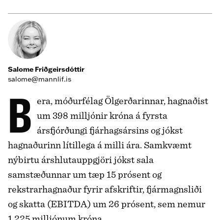
Salome Friðgeirsdóttir
salome@mannlif.is
Bera, móðurfélag Ölgerðarinnar, hagnaðist
um 398 milljónir króna á fyrsta
ársfjórðungi fjárhagsársins og jókst
hagnaðurinn lítillega á milli ára. Samkvæmt
nýbirtu árshlutauppgjöri jókst sala
samstæðunnar um tæp 15 prósent og
rekstrarhagnaður fyrir afskriftir, fjármagnsliði
og skatta (EBITDA) um 26 prósent, sem nemur
1.225 milljónum króna.