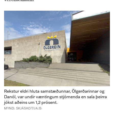
Rekstur eldri hluta samstæðunnar, Ölgerðarinnar og
Danól, var undir væntingum stjórnenda en sala þeirra
jókst aðeins um 1,2 prósent.
MYND: SKJÁSKOT/JA.IS