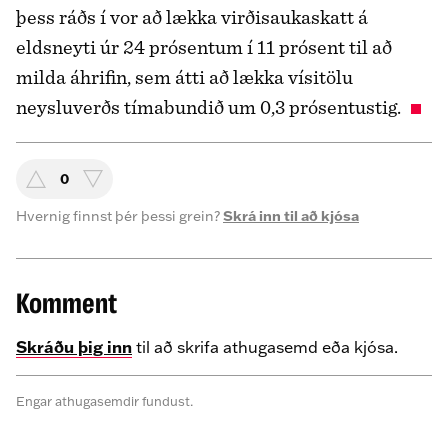
þess ráðs í vor að lækka virðisaukaskatt á
eldsneyti úr 24 prósentum í 11 prósent til að
milda áhrifin, sem átti að lækka vísitölu
neysluverðs tímabundið um 0,3 prósentustig.
0
Hvernig finnst þér þessi grein?
Skrá inn til að kjósa
Komment
Skráðu þig inn
til að skrifa athugasemd eða kjósa.
Engar athugasemdir fundust.