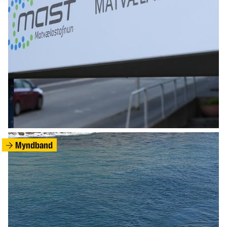
HEIMUR
Eldri kona kveikti í íbúð sinni þegar átti að
bera hana út
Myndband