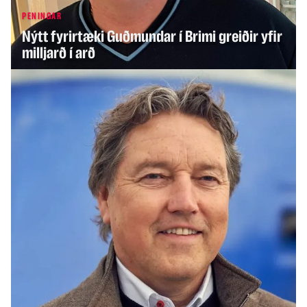
PENINGAR
PENINGAR
Nýtt fyrirtæki Guðmundar í Brimi greiðir yfir
Íslendingur knésetti easyJet
milljarð í arð
PENINGAR