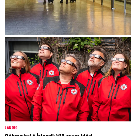
INNLENT
Breytingar í grunnskólum Íslands verða
innleiddar í tveimur áföngum
LANDIÐ