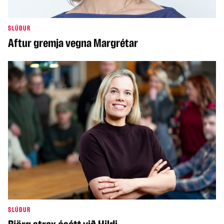
SLÚÐUR
Aftur gremja vegna Margrétar
SLÚÐUR