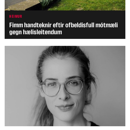
HEIMUR
Fimm handteknir eftir ofbeldisfull mótmæli
gegn hælisleitendum