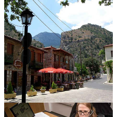
INNLENT
Óvissa með prestaval í Kópavogi