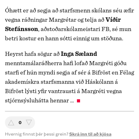
Óhætt er að segja að starfsmenn skólans séu æfir
vegna ráðningar Margrétar og telja að
Víðir
Stefánsson
, aðstoðarskólameistari FB, sé mun
betri kostur en hann sótti einnig um stöðuna.
Heyrst hafa sögur að
Inga Sæland
menntamálaráðherra hafi lofað Margréti góðu
starfi ef hún myndi segja af sér á Bifröst en Félag
akademískra starfsmanna við Háskólann á
Bifröst lýsti yfir vantrausti á Margréti vegna
stjórnsýsluhátta hennar ...
0
Hvernig finnst þér þessi grein?
Skrá inn til að kjósa