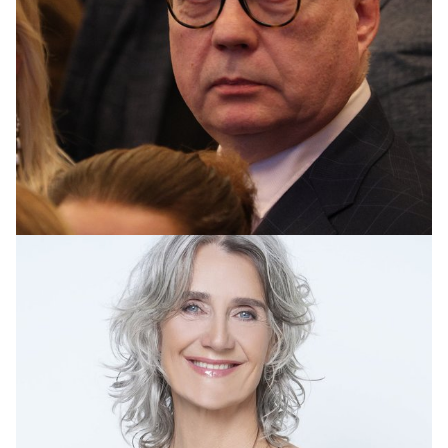
SLÚÐUR
Hvíslað um arftaka Ármanns