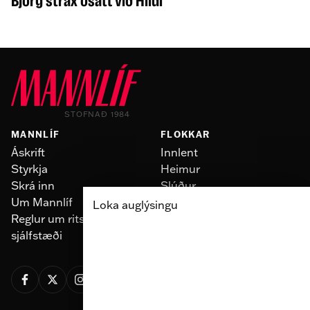
Björg strax ósátt við Hildi
STOFNAÐ 1984
MANNLÍF
FLOKKAR
Áskrift
Innlent
Styrkja
Heimur
Skrá inn
Slúður
Um Mannlíf
Skoðun
Loka auglýsingu
Reglur um ritstjórnarlegt
Fólk
sjálfstæði
Menning