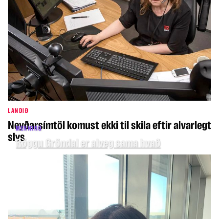
LANDIÐ
Neyðarsímtöl komust ekki til skila eftir alvarlegt
MENNING
slys
Röggu Gröndal er alveg sama hvað