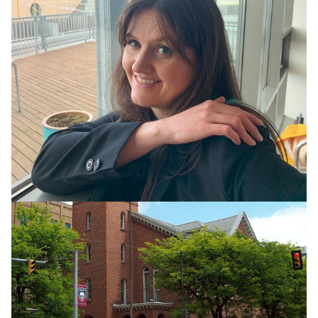
HEIMUR
Apaköttur réðst á 18 manns