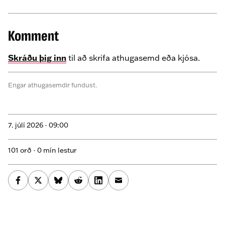
Komment
Skráðu þig inn
til að skrifa athugasemd eða kjósa.
Engar athugasemdir fundust.
7. júlí 2026 ·
09:00
101 orð · 0 mín lestur