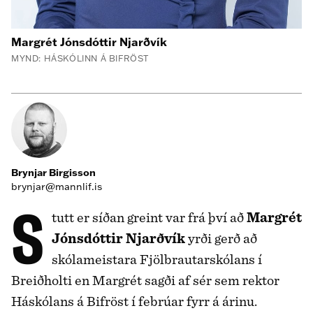
Margrét Jónsdóttir Njarðvík
MYND: HÁSKÓLINN Á BIFRÖST
Brynjar Birgisson
brynjar@mannlif.is
Stutt er síðan greint var frá því að
Margrét
Jónsdóttir Njarðvík
yrði gerð að
skólameistara Fjölbrautarskólans í
Breiðholti en Margrét sagði af sér sem rektor
Háskólans á Bifröst í febrúar fyrr á árinu.