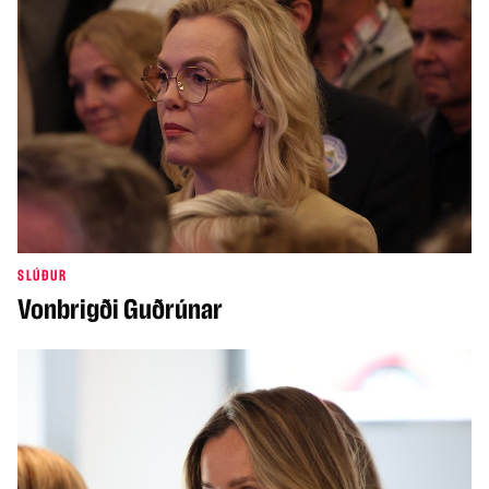
SLÚÐUR
Vonbrigði Guðrúnar