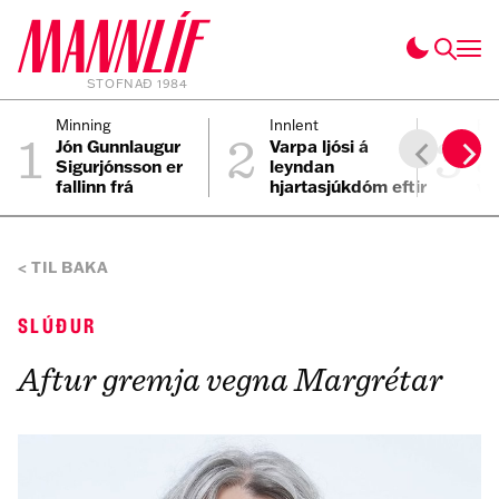
STOFNAÐ 1984
1
2
3
Minning
Innlent
Fól
Jón Gunnlaugur
Varpa ljósi á
Lí
Sigurjónsson er
leyndan
ek
fallinn frá
hjartasjúkdóm eftir
vi
sviplegt andlát
áf
Elmars
TIL BAKA
SLÚÐUR
Aftur gremja vegna Margrétar