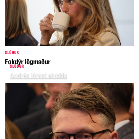
SLÚÐUR
Fokdýr lögmaður
SLÚÐUR
Andrés iðrast einskis