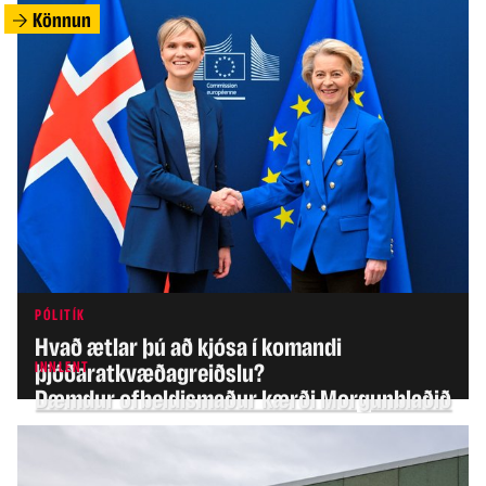
Könnun
PÓLITÍK
Hvað ætlar þú að kjósa í komandi
INNLENT
þjóðaratkvæðagreiðslu?
Dæmdur ofbeldismaður kærði Morgunblaðið