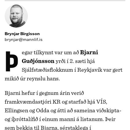
Brynjar Birgisson
brynjar@mannlif.is
Þegar tilkynnt var um að
Bjarni
Guðjónsson
yrði í 2. sæti hjá
Sjálfstæðisflokknum í Reykjavík var gert
mikið úr reynslu hans.
Bjarni hefur í gegnum árin verið
framkvæmdastjóri KR og starfað hjá VÍS,
Ellingsen og Odda og átti að sameina viðskipta-
og íþróttalífið í einum manni á listanum. Þeir
sem þekkja til Bjarna, sérstaklega í