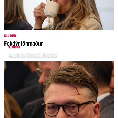
SLÚÐUR
Fokdýr lögmaður
SLÚÐUR
Andrés iðrast einskis