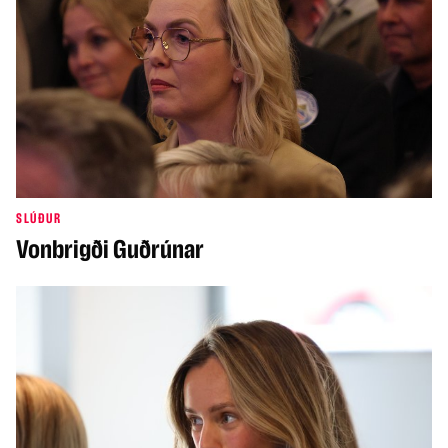
SLÚÐUR
Vonbrigði Guðrúnar