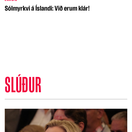
Sólmyrkvi á Íslandi: Við erum klár!
SLÚÐUR