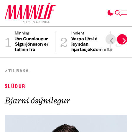
STOFNAÐ 1984
1
2
3
Minning
Innlent
Fól
Jón Gunnlaugur
Varpa ljósi á
Ei
Sigurjónsson er
leyndan
ei
fallinn frá
hjartasjúkdóm eftir
til
sviplegt andlát
Elmars
TIL BAKA
SLÚÐUR
Bjarni ósýnilegur