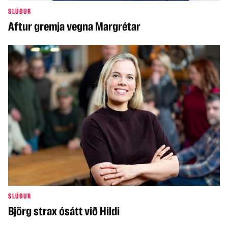
SLÚÐUR
Aftur gremja vegna Margrétar
SLÚÐUR
Björg strax ósátt við Hildi