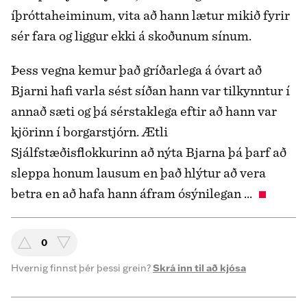
íþróttaheiminum, vita að hann lætur mikið fyrir
sér fara og liggur ekki á skoðunum sínum.
Þess vegna kemur það gríðarlega á óvart að
Bjarni hafi varla sést síðan hann var tilkynntur í
annað sæti og þá sérstaklega eftir að hann var
kjörinn í borgarstjórn. Ætli
Sjálfstæðisflokkurinn að nýta Bjarna þá þarf að
sleppa honum lausum en það hlýtur að vera
betra en að hafa hann áfram ósýnilegan ...
0
Hvernig finnst þér þessi grein?
Skrá inn til að kjósa