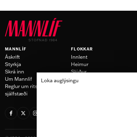
STOFNAÐ 1984
MANNLÍF
FLOKKAR
Áskrift
Innlent
Styrkja
Heimur
Skrá inn
Slúður
Um Mannlíf
Skoðun
Loka auglýsingu
Reglur um ritstjórnarlegt
Fólk
sjálfstæði
Menning