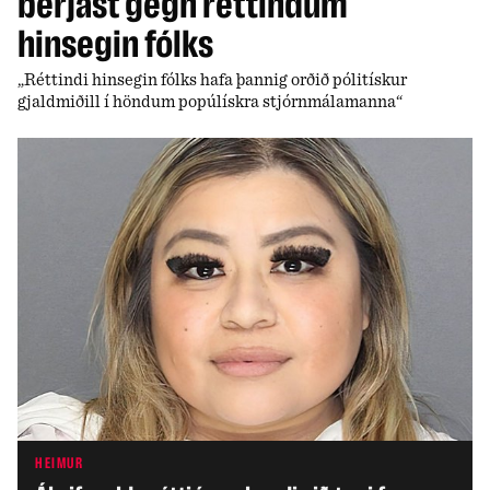
berjast gegn réttindum
hinsegin fólks
„Réttindi hinsegin fólks hafa þannig orðið pólitískur
gjaldmiðill í höndum popúlískra stjórnmálamanna“
HEIMUR