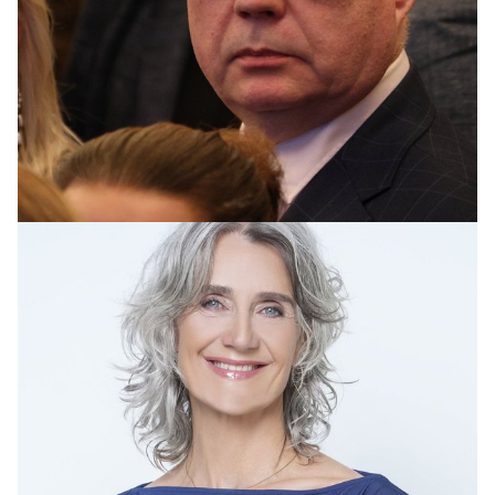
SLÚÐUR
Hvíslað um arftaka Ármanns