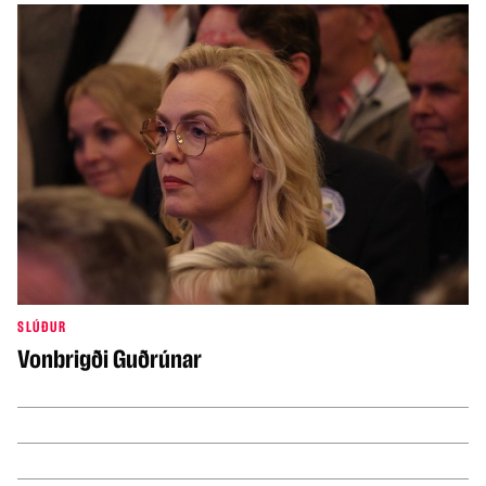
SLÚÐUR
Vonbrigði Guðrúnar