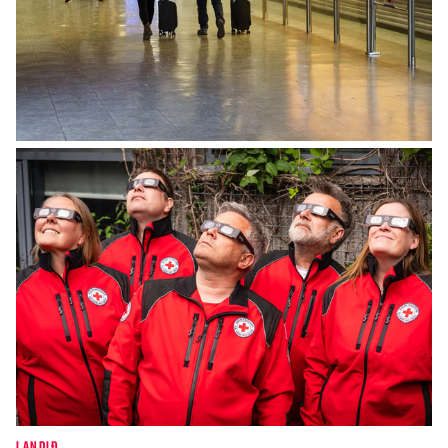
INNLENT
Breytingar í grunnskólum Íslands verða
innleiddar í tveimur áföngum
LANDIÐ