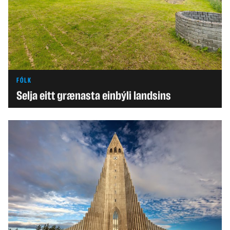
FÓLK
Selja eitt grænasta einbýli landsins