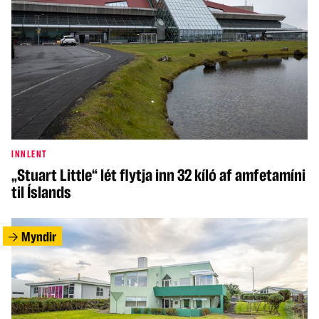
INNLENT
„Stuart Little“ lét flytja inn 32 kíló af amfetamíni
til Íslands
Myndir