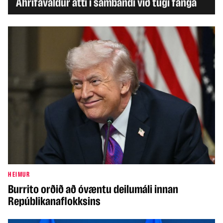
Áhrifavaldur átti í sambandi við tugi fanga
HEIMUR
Burrito orðið að óvæntu deilumáli innan
Repúblikanaflokksins