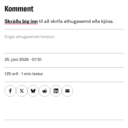
Komment
Skráðu þig inn
til að skrifa athugasemd eða kjósa.
Engar athugasemdir fundust.
25. júní 2026 ·
07:51
125 orð · 1 mín lestur